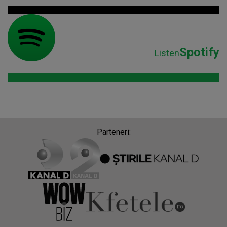
Spotify
Listen
Parteneri: