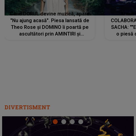
Când DORUL devine muzică, apare
Armin 
"Nu ajung acasă". Piesa lansată de
COLABORAR
Theo Rose și DOMINO îi poartă pe
SACHA: ""E
ascultători prin AMINTIRI și
o piesă 
REGĂSIRI, iar drumul emoțiilor
imediat pre
trece prin sufletul publicului:
cu mine șt
"Pentru toți cei care au plecat
păstrăm do
departe ca să le fie mai bine"
DIVERTISMENT