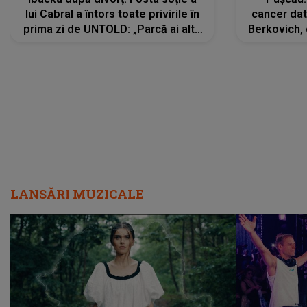
lui Cabral a întors toate privirile în
cancer dato
prima zi de UNTOLD: „Parcă ai altă
Berkovich, 
strălucire, emani putere,
accident ru
încredere, siguranță...”
Dacă nu 
LANSĂRI MUZICALE