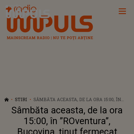
Radio Impuls
STIRI
SÂMBĂTA ACEASTA, DE LA ORA 15:00, ÎN
”ROVENTURA”, BUCOVINA, ȚINUT
Sâmbăta aceasta, de la ora
FERMECAT
15:00, în ”ROventura”,
Bucovina, ținut fermecat