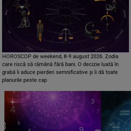
Emanuel a ținut ACEST DETALIU ASCUNS până
acum! În fața Alexandrei, concurentul din Casa Iubirii
face o MĂRTURISIRE NEAȘTEPTATĂ despre mama
sa: "I-am spus și ei în față, eu nu te iubesc pentru
că..."