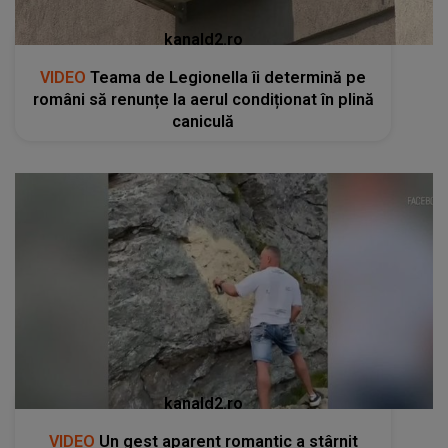
kanald2.ro
VIDEO
Teama de Legionella îi determină pe
români să renunțe la aerul condiționat în plină
caniculă
kanald2.ro
VIDEO
Un gest aparent romantic a stârnit