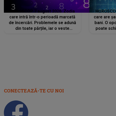
HOROSCOP 7 august 2026. Zodia
HOROSCOP 
care intră într-o perioadă marcată
care are șa
de încercări. Problemele se adună
bani. O opo
din toate părțile, iar o veste
poate schi
neașteptată îi dă planurile peste
la
cap
CONECTEAZĂ-TE CU NOI