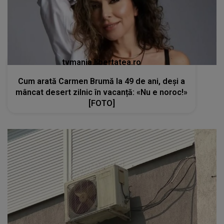
tvmania.libertatea.ro
Cum arată Carmen Brumă la 49 de ani, deși a
mâncat desert zilnic în vacanță: «Nu e noroc!»
[FOTO]