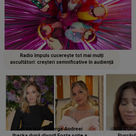
Radio Impuls cucerește tot mai mulți
ascultători: creșteri semnificative în audiență
Cât de bine îi merge Andreei
MĂRTURIA
Ibacka după divorț! Fosta soție a
Pușcău!