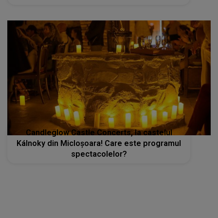
Candleglow Castle Concerts, la castelul
Kálnoky din Micloșoara! Care este programul
spectacolelor?