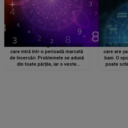
HOROSCOP 7 august 2026. Zodia
HOROSCOP 
care intră într-o perioadă marcată
care are șa
de încercări. Problemele se adună
bani. O opo
din toate părțile, iar o veste
poate schi
neașteptată îi dă planurile peste
la
cap