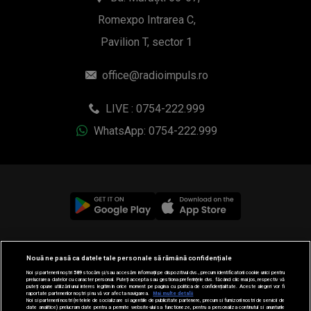
Romexpo Intrarea C,
Pavilion T, sector 1
office@radioimpuls.ro
LIVE : 0754-222.999
WhatsApp: 0754-222.999
© 2019-2026 DOGAN MEDIA INTERNATIONAL SA, Toate
Nouă ne pasă ca datele tale personale să rămână confidențiale
drepturile rezervate.
Noi și partenerii noștri
589
stocăm și/sau accesăm informații pe dispozitivul dvs., precum identificatorii cookie unici pentru
prelucrarea datelor cu caracter personal. Puteți accepta sau gestiona preferințele dvs. făcând clic mai jos, respectiv vă
puteți opune utilizării unui interes legitim în orice moment pe pagina cu politica de confidențialitate. Aceste alegeri vor fi
raportate partenerilor noștri și nu vă vor afecta navigarea.
Mai multe detalii
Noi si partenerii nostri (retelele de socializare si agentiile de publicitate partenere, precum si furnizorii nostri de servicii de
date analitice) prelucram date pentru a permite website-ului sa functioneze, pentru a personaliza continutul si anunturile