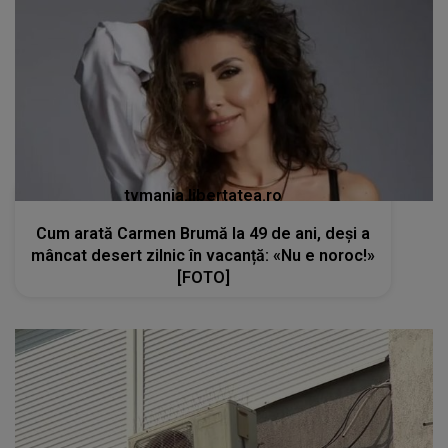
tvmania.libertatea.ro
Cum arată Carmen Brumă la 49 de ani, deși a
mâncat desert zilnic în vacanță: «Nu e noroc!»
[FOTO]