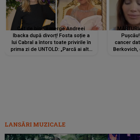
Cât de bine îi merge Andreei
MĂRTURIA
Ibacka după divorț! Fosta soție a
Pușcău!
lui Cabral a întors toate privirile în
cancer dato
prima zi de UNTOLD: „Parcă ai altă
Berkovich, 
strălucire, emani putere,
accident ru
încredere, siguranță...”
Dacă nu 
LANSĂRI MUZICALE