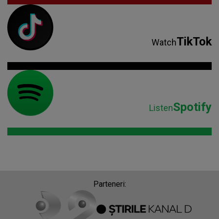
TikTok
Watch
Spotify
Listen
Parteneri: