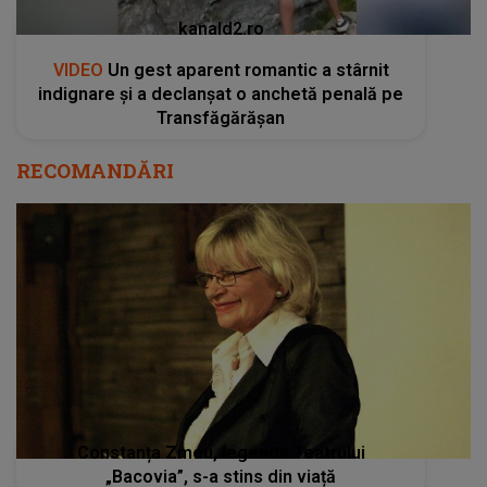
kanald2.ro
VIDEO
Un gest aparent romantic a stârnit
indignare și a declanșat o anchetă penală pe
Transfăgărășan
RECOMANDĂRI
Constanța Zmeu, legenda Teatrului
„Bacovia”, s-a stins din viață