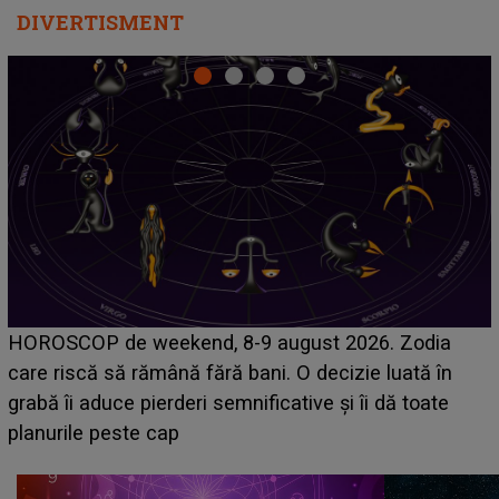
DIVERTISMENT
Emanuel a ținut ACEST DETALIU ASCUNS până
acum! În fața Alexandrei, concurentul din Casa Iubirii
face o MĂRTURISIRE NEAȘTEPTATĂ despre mama
sa: "I-am spus și ei în față, eu nu te iubesc pentru
că..."