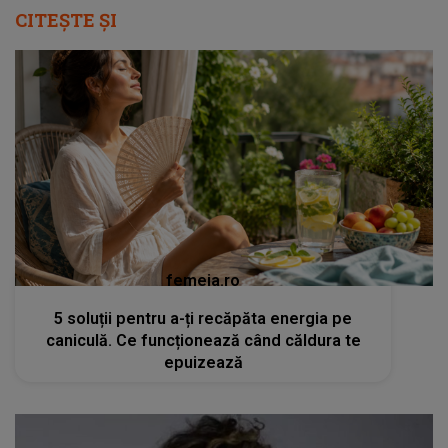
CITEȘTE ȘI
femeia.ro
5 soluții pentru a-ți recăpăta energia pe
caniculă. Ce funcționează când căldura te
epuizează