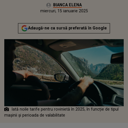
Autor:
BIANCA ELENA
Publicat:
miercuri, 15 ianuarie 2025
Actualizat:
miercuri, 15 ianuarie 2025
Adaugă-ne ca sursă preferată în Google
Iată noile tarife pentru rovinietă în 2025, în funcție de tipul
mașinii și perioada de valabilitate