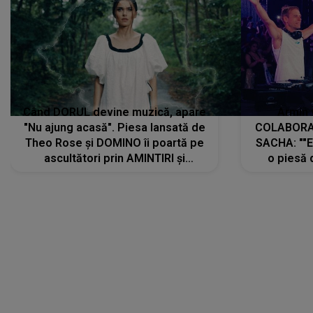
Când DORUL devine muzică, apare
Armin 
"Nu ajung acasă". Piesa lansată de
COLABORAR
Theo Rose și DOMINO îi poartă pe
SACHA: ""E
ascultători prin AMINTIRI și
o piesă 
REGĂSIRI, iar drumul emoțiilor
imediat pre
trece prin sufletul publicului:
cu mine șt
"Pentru toți cei care au plecat
păstrăm do
departe ca să le fie mai bine"