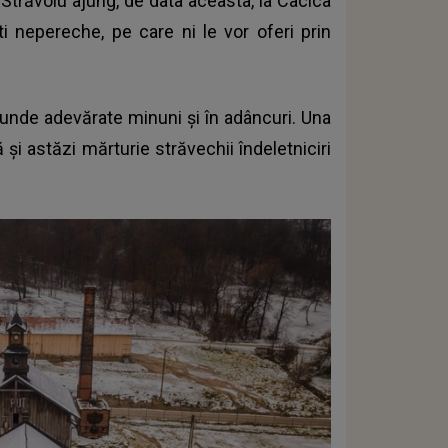
Străvoiu ajung, de data aceasta, la Cacica
i nepereche, pe care ni le vor oferi prin
unde adevărate minuni și în adâncuri
. Una
și astăzi mărturie străvechii îndeletniciri