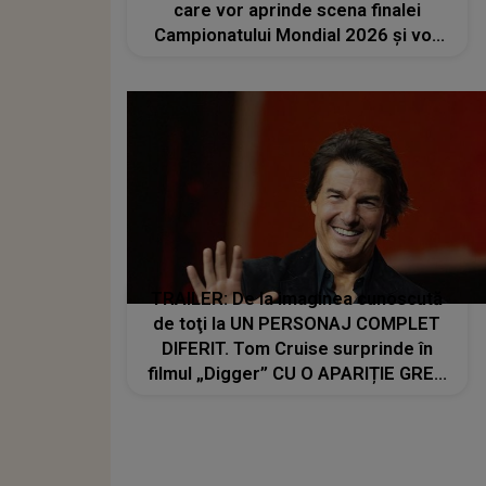
care vor aprinde scena finalei
Campionatului Mondial 2026 și vor
transforma SEARA TROFEULUI într-
un show de neuitat: "Ceremonia de
închidere va încheia..."
TRAILER: De la imaginea cunoscută
de toţi la UN PERSONAJ COMPLET
DIFERIT. Tom Cruise surprinde în
filmul „Digger” CU O APARIȚIE GREU
DE RECUNOSCUT. Look-ul schimbat
şi detaliile personajului au făcut ca
mulţi fani să privească de două ori
imaginile