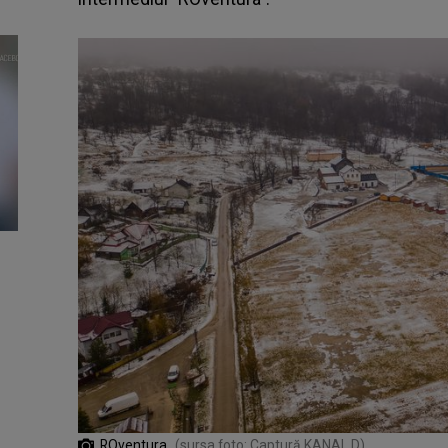
ROventura
(sursa foto: Captură KANAL D)