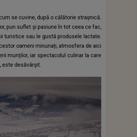
 cum se cuvine, după o călătorie strașnică.
r, pun suflet și pasiune în tot ceea ce fac,
nii turistice sau le gustă produsele lactate.
 acestor oameni minunați, atmosfera de aici
rii munților, iar spectacolul culinar la care
i, este desăvârșit.