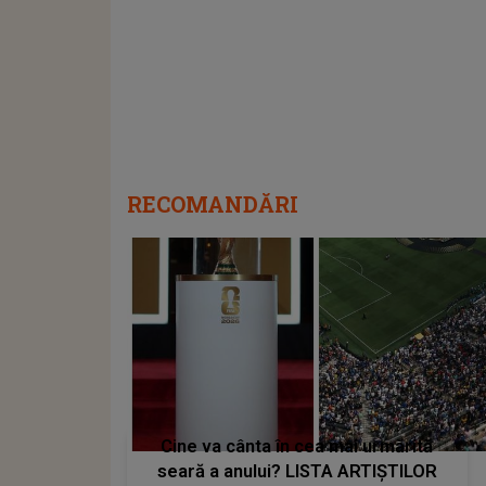
RECOMANDĂRI
Cine va cânta în cea mai urmărită
seară a anului? LISTA ARTIȘTILOR