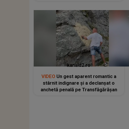
kanald2.ro
VIDEO
Un gest aparent romantic a
stârnit indignare și a declanșat o
anchetă penală pe Transfăgărășan