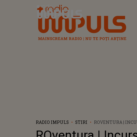
Radio Impuls
RADIO IMPULS
STIRI
ROVENTURA | INCU
INIMA DE SARE A B
ROventura | Incur