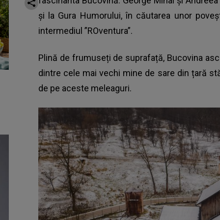
fascinanta Bucovină. George Mihai și Andreea 
și la Gura Humorului, în căutarea unor poveșt
intermediul ”ROventura”.
Plină de frumuseți de suprafață,
Bucovina asc
dintre cele mai vechi mine de sare din țară stă 
de pe aceste meleaguri.