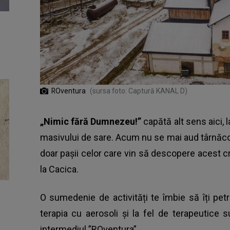
ROventura
(sursa foto: Captură KANAL D)
„Nimic fără Dumnezeu!”
capătă alt sens aici, 
masivului de sare. Acum nu se mai aud târnăco
doar pașii celor care vin să descopere acest crâm
la Cacica.
O sumedenie de activități te îmbie să îți petr
terapia cu aerosoli și la fel de terapeutice 
intermediul ”ROventura”.