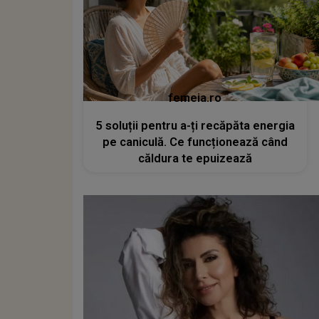
femeia.ro
5 soluții pentru a-ți recăpăta energia
pe caniculă. Ce funcționează când
căldura te epuizează