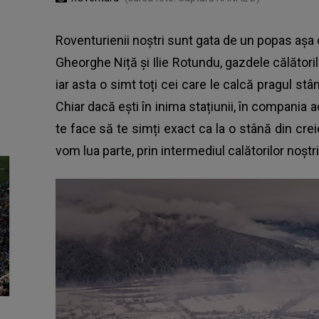
Roventurienii noștri sunt gata de un popas așa
Gheorghe Niță și Ilie Rotundu, gazdele călătorilo
iar asta o simt toți cei care le calcă pragul stâ
Chiar dacă ești în inima stațiunii, în compania
te face să te simți exact ca la o stână din creie
vom lua parte, prin intermediul calătorilor noștr