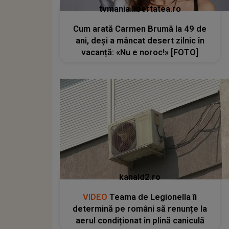
tvmania.libertatea.ro
Cum arată Carmen Brumă la 49 de
ani, deși a mâncat desert zilnic în
vacanță: «Nu e noroc!» [FOTO]
kanald2.ro
VIDEO
Teama de Legionella îi
determină pe români să renunțe la
aerul condiționat în plină caniculă