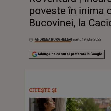
poveste în inima 
Bucovinei, la Caci
Publicat:
Autor:
vineri, 22 ianuarie 2021
Actualizat:
ANDREEA BURGHELEA
marți, 19 iulie 2022
Adaugă-ne ca sursă preferată în Google
CITEȘTE ȘI