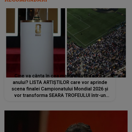
Cine va cânta în cea mai urmărită seară a
anului? LISTA ARTIȘTILOR care vor aprinde
scena finalei Campionatului Mondial 2026 și
vor transforma SEARA TROFEULUI într-un
show de neuitat: "Ceremonia de închidere va
încheia..."