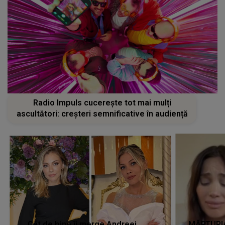
Radio Impuls cucerește tot mai mulți
ascultători: creșteri semnificative în audiență
Cât de bine îi merge Andreei
MĂRTURIA