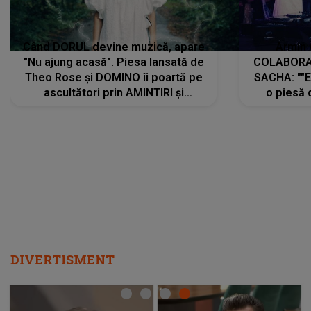
Când DORUL devine muzică, apare
Armin 
"Nu ajung acasă". Piesa lansată de
COLABORAR
Theo Rose și DOMINO îi poartă pe
SACHA: ""E
ascultători prin AMINTIRI și
o piesă 
REGĂSIRI, iar drumul emoțiilor
imediat pre
trece prin sufletul publicului:
cu mine șt
"Pentru toți cei care au plecat
păstrăm do
departe ca să le fie mai bine"
DIVERTISMENT