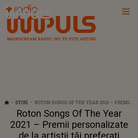
Radio Impuls
STIRI
ROTON SONGS OF THE YEAR 2021 – PREMII
PERSONALIZATE DE LA ARTIȘTII TĂI
Roton Songs Of The Year
PREFERAȚI
2021 – Premii personalizate
de la artiștii tăi preferați