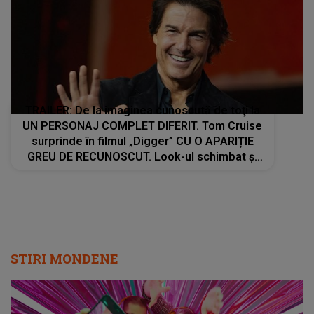
TRAILER: De la imaginea cunoscută de toţi la
UN PERSONAJ COMPLET DIFERIT. Tom Cruise
surprinde în filmul „Digger” CU O APARIȚIE
GREU DE RECUNOSCUT. Look-ul schimbat şi
detaliile personajului au făcut ca mulţi fani să
privească de două ori imaginile
STIRI MONDENE