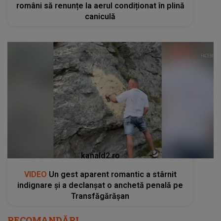
români să renunțe la aerul condiționat în plină
caniculă
kanald2.ro
VIDEO
Un gest aparent romantic a stârnit
indignare și a declanșat o anchetă penală pe
Transfăgărășan
RECOMANDĂRI