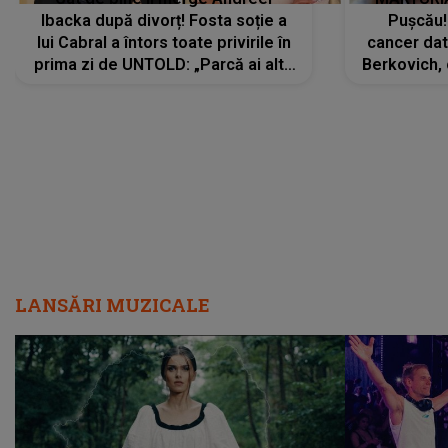
Ibacka după divorț! Fosta soție a
Pușcău!
lui Cabral a întors toate privirile în
cancer dato
prima zi de UNTOLD: „Parcă ai altă
Berkovich, 
strălucire, emani putere,
accident ru
încredere, siguranță...”
Dacă nu 
LANSĂRI MUZICALE