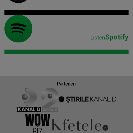
Spotify
Listen
Parteneri: