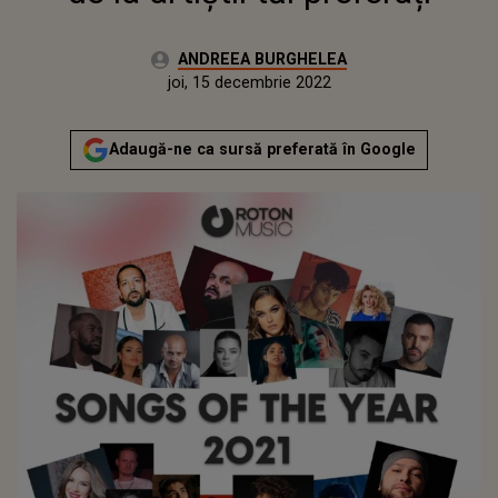
Autor:
ANDREEA BURGHELEA
Publicat:
miercuri, 15 decembrie 2021
Actualizat:
joi, 15 decembrie 2022
Adaugă-ne ca sursă preferată în Google