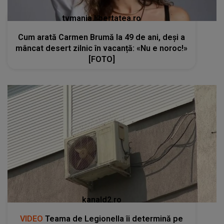
tvmania.libertatea.ro
Cum arată Carmen Brumă la 49 de ani, deși a
mâncat desert zilnic în vacanță: «Nu e noroc!»
[FOTO]
kanald2.ro
VIDEO
Teama de Legionella îi determină pe