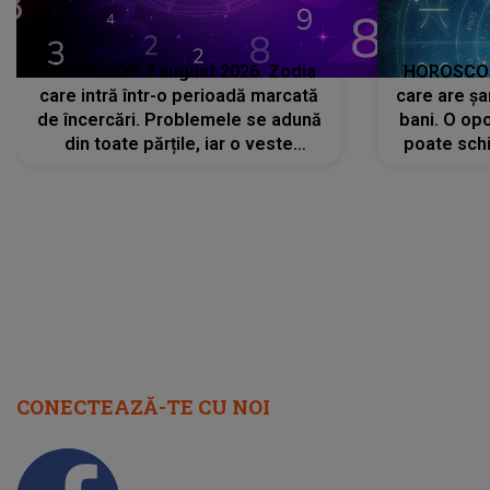
HOROSCOP 7 august 2026. Zodia
HOROSCOP 
care intră într-o perioadă marcată
care are șa
de încercări. Problemele se adună
bani. O opo
din toate părțile, iar o veste
poate schi
neașteptată îi dă planurile peste
la
cap
CONECTEAZĂ-TE CU NOI