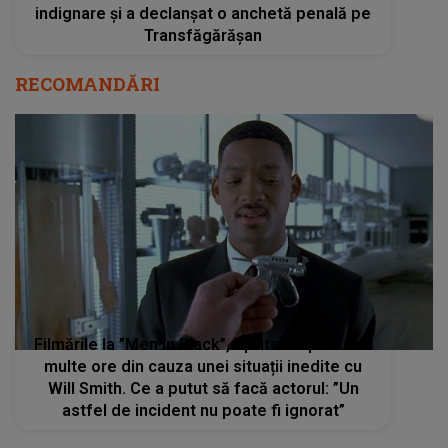
indignare și a declanșat o anchetă penală pe
Transfăgărășan
RECOMANDĂRI
Filmările la ”Men in Black”, oprite timp de mai
multe ore din cauza unei situații inedite cu
Will Smith. Ce a putut să facă actorul: ”Un
astfel de incident nu poate fi ignorat”