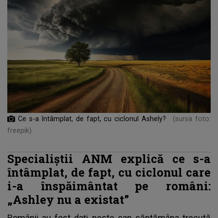
Ce s-a întâmplat, de fapt, cu ciclonul Ashely?
(sursa foto:
freepik)
Specialiștii ANM explică ce s-a
întâmplat, de fapt, cu ciclonul care
i-a înspăimântat pe români:
„Ashley nu a existat”
Românii au fost dați peste cap săptămâna trecută