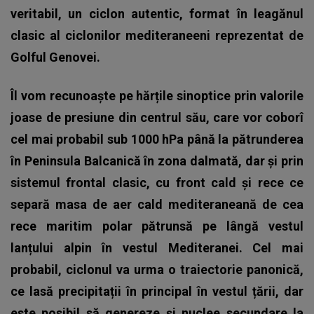
veritabil, un ciclon autentic, format în leagănul
clasic al ciclonilor mediteraneeni reprezentat de
Golful Genovei.
Îl vom recunoaște pe hărțile sinoptice prin valorile
joase de presiune din centrul său, care vor coborî
cel mai probabil sub 1000 hPa până la pătrunderea
în Peninsula Balcanică în zona dalmată, dar și prin
sistemul frontal clasic, cu front cald și rece ce
separă masa de aer cald mediteraneană de cea
rece maritim polar pătrunsă pe lângă vestul
lanțului alpin în vestul Mediteranei. Cel mai
probabil, ciclonul va urma o traiectorie panonică,
ce lasă precipitații în principal în vestul țării, dar
este posibil să genereze și nuclee secundare la