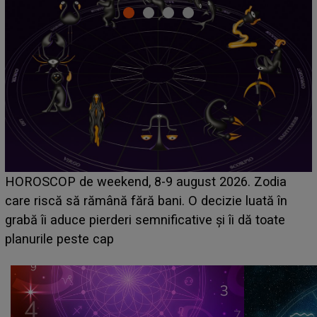
Emanuel a ținut ACEST DETALIU ASCUNS până
acum! În fața Alexandrei, concurentul din Casa Iubirii
face o MĂRTURISIRE NEAȘTEPTATĂ despre mama
sa: "I-am spus și ei în față, eu nu te iubesc pentru
că..."