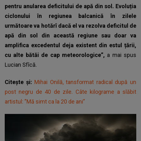
pentru anularea deficitului de apă din sol. Evoluția
ciclonului în regiunea balcanică în zilele
următoare va hotărî dacă el va rezolva deficitul de
apă din sol din această regiune sau doar va
amplifica excedentul deja existent din estul țării,
cu alte bătăi de cap meteorologice”,
a mai spus
Lucian Sfîcă.
Citește și:
Mihai Onilă, tansformat radical după un
post negru de 40 de zile. Câte kilograme a slăbit
artistul: ”Mă simt ca la 20 de ani”