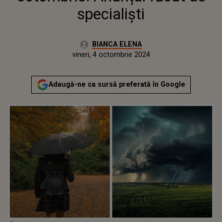
specialiști
Autor:
BIANCA ELENA
Publicat:
vineri, 4 octombrie 2024
Actualizat:
vineri, 4 octombrie 2024
Adaugă-ne ca sursă preferată în Google