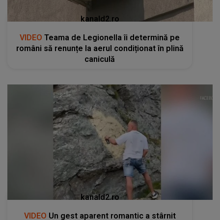
kanald2.ro
VIDEO
Teama de Legionella îi determină pe
români să renunțe la aerul condiționat în plină
caniculă
kanald2.ro
VIDEO
Un gest aparent romantic a stârnit