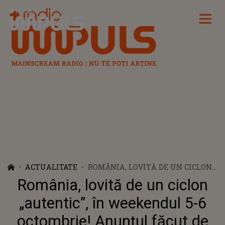
Radio Impuls
ACTUALITATE
ROMÂNIA, LOVITĂ DE UN CICLON
„AUTENTIC”, ÎN WEEKENDUL 5-6
România, lovită de un ciclon
OCTOMBRIE! ANUNȚUL FĂCUT DE
SPECIALIȘTI
„autentic”, în weekendul 5-6
octombrie! Anunțul făcut de