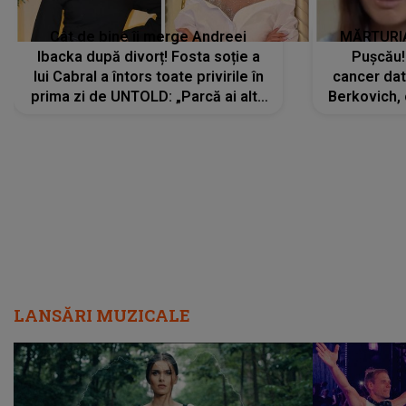
Cât de bine îi merge Andreei
MĂRTURIA
Ibacka după divorț! Fosta soție a
Pușcău!
lui Cabral a întors toate privirile în
cancer dato
prima zi de UNTOLD: „Parcă ai altă
Berkovich, 
strălucire, emani putere,
accident ru
încredere, siguranță...”
Dacă nu 
LANSĂRI MUZICALE