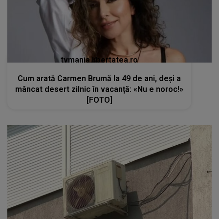
tvmania.libertatea.ro
Cum arată Carmen Brumă la 49 de ani, deși a
mâncat desert zilnic în vacanță: «Nu e noroc!»
[FOTO]