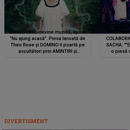
Când DORUL devine muzică, apare
Armin 
"Nu ajung acasă". Piesa lansată de
COLABORAR
Theo Rose și DOMINO îi poartă pe
SACHA: ""E
ascultători prin AMINTIRI și
o piesă 
REGĂSIRI, iar drumul emoțiilor
imediat pre
trece prin sufletul publicului:
cu mine șt
"Pentru toți cei care au plecat
păstrăm do
departe ca să le fie mai bine"
DIVERTISMENT