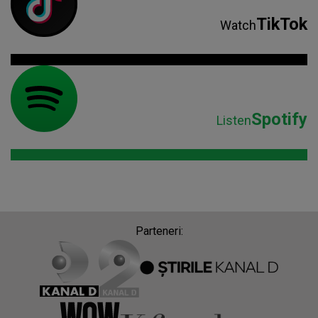
TikTok
Watch
Spotify
Listen
Parteneri: