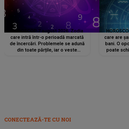
HOROSCOP 7 august 2026. Zodia
HOROSCOP 
care intră într-o perioadă marcată
care are șa
de încercări. Problemele se adună
bani. O opo
din toate părțile, iar o veste
poate schi
neașteptată îi dă planurile peste
la
cap
CONECTEAZĂ-TE CU NOI