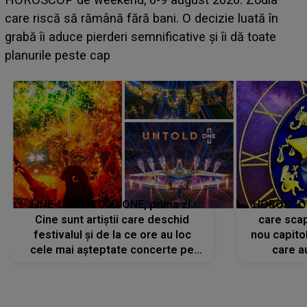
scena principală a festivalului Zara Larsson? Artista
suedeză a ajuns deja în România și s-a filmat din
camera de hotel
LINE-UP UNTOLD ONE, prima zi.
HOROSCOP 
Cine sunt artiștii care deschid
care scap
festivalul și de la ce ore au loc
nou capitol
cele mai așteptate concerte pe
care a
scena principală?
perioadă 