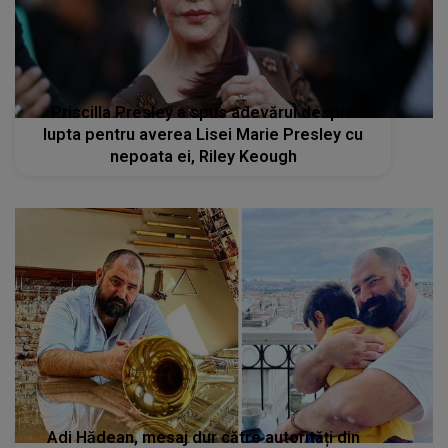
Priscilla Presley a spus adevărul despre
lupta pentru averea Lisei Marie Presley cu
nepoata ei, Riley Keough
Adi Hădean, mesaj dur către autorități din