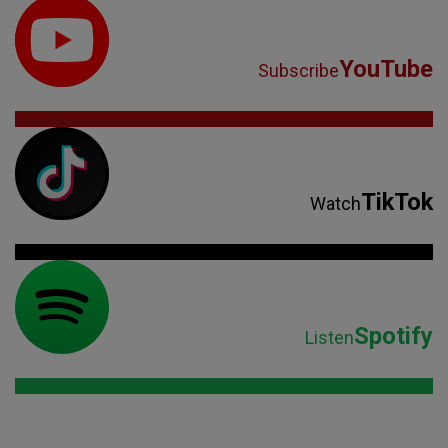
YouTube
Subscribe
TikTok
Watch
Spotify
Listen