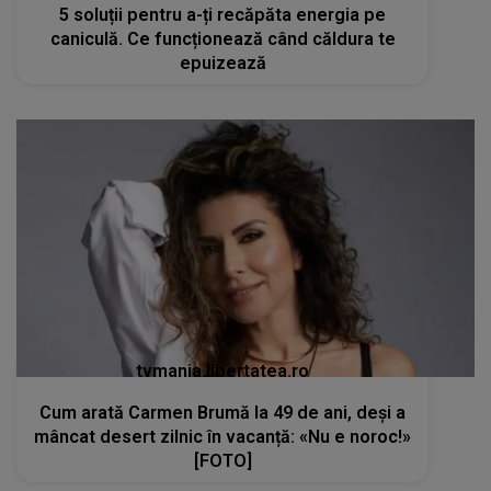
5 soluții pentru a-ți recăpăta energia pe
caniculă. Ce funcționează când căldura te
epuizează
tvmania.libertatea.ro
Cum arată Carmen Brumă la 49 de ani, deși a
mâncat desert zilnic în vacanță: «Nu e noroc!»
[FOTO]