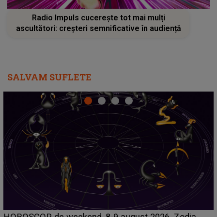
Radio Impuls cucerește tot mai mulți
ascultători: creșteri semnificative în audiență
SALVAM SUFLETE
LINE-UP UNTOLD ONE, ziua 2. La ce oră urcă pe