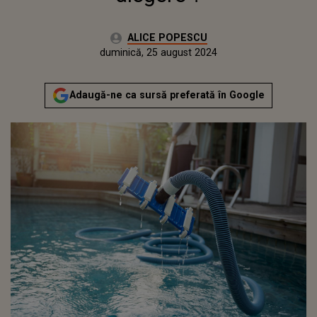
Autor:
ALICE POPESCU
Publicat:
vineri, 25 august 2023
Actualizat:
duminică, 25 august 2024
Adaugă-ne ca sursă preferată în Google