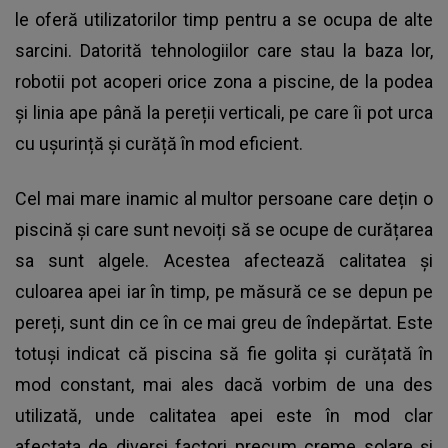
le oferă utilizatorilor timp pentru a se ocupa de alte
sarcini. Datorită tehnologiilor care stau la baza lor,
robotii pot acoperi orice zona a piscine, de la podea
și linia ape până la pereții verticali, pe care îi pot urca
cu ușurință și curăță în mod eficient.
Cel mai mare inamic al multor persoane care dețin o
piscină și care sunt nevoiți să se ocupe de curățarea
sa sunt algele. Acestea afectează calitatea și
culoarea apei iar în timp, pe măsură ce se depun pe
pereți, sunt din ce în ce mai greu de îndepărtat. Este
totuși indicat că piscina să fie golita și curățată în
mod constant, mai ales dacă vorbim de una des
utilizată, unde calitatea apei este în mod clar
afectata de diverși factori precum creme solare și