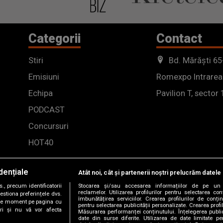
Categorii
Contact
Stiri
Bd. Mărăști 65
Emisiuni
Romexpo Intrarea
Echipa
Pavilion T, sector 
PODCAST
Concursuri
HOT40
dențiale
Atât noi, cât și partenerii noștri prelucrăm datele 
, precum identificatorii
Stocarea și/sau accesarea informațiilor de pe un 
reclamelor. Utilizarea profilurilor pentru selectarea con
estiona preferințele dvs.
îmbunătățirea serviciilor. Crearea profilurilor de conținu
orice moment pe pagina cu
pentru selectarea publicității personalizate. Crearea profil
ștri și nu vă vor afecta
Măsurarea performanței conținutului. Înțelegerea public
date din surse diferite. Utilizarea de date limitate pen