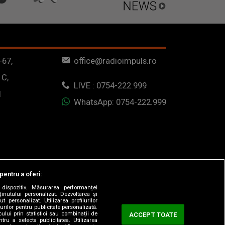
-67,
office@radioimpuls.ro
 C,
LIVE : 0754-222.999
1
WhatsApp: 0754-222.999
pentru a oferi:
dispozitiv. Măsurarea performanței
ținutului personalizat. Dezvoltarea și
t personalizat. Utilizarea profilurilor
urilor pentru publicitate personalizată.
ului prin statistici sau combinații de
ACCEPT TOATE
tru a selecta publicitatea. Utilizarea