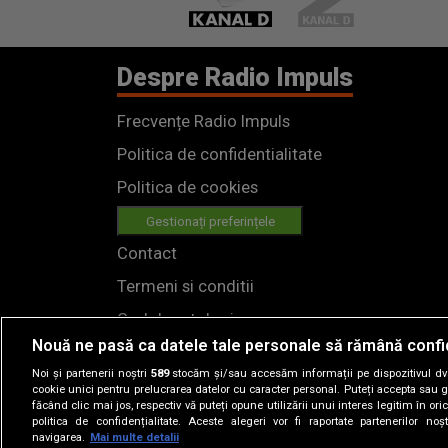
Despre Radio Impuls
Frecvențe Radio Impuls
Politica de confidentialitate
Politica de cookies
Gestionați preferințele
Contact
Termeni si conditii
Cod deontologic
Nouă ne pasă ca datele tale personale să rămână confi
Regulamente
Noi și partenerii noștri
589
stocăm și/sau accesăm informații pe dispozitivul dvs.
cookie unici pentru prelucrarea datelor cu caracter personal. Puteți accepta sau g
făcând clic mai jos, respectiv vă puteți opune utilizării unui interes legitim în 
politica de confidențialitate. Aceste alegeri vor fi raportate partenerilor no
navigarea.
Mai multe detalii