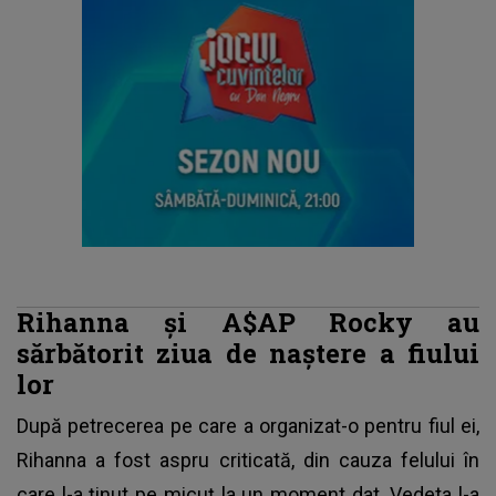
Rihanna și A$AP Rocky au
sărbătorit ziua de naștere a fiului
lor
După petrecerea pe care a organizat-o pentru fiul ei,
Rihanna a fost aspru criticată, din cauza felului în
care l-a ținut pe micuț la un moment dat. Vedeta l-a