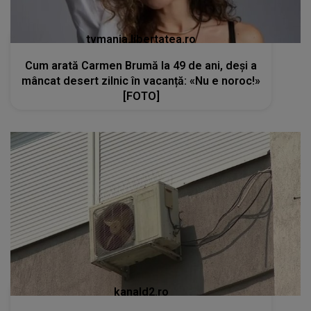
tvmania.libertatea.ro
Cum arată Carmen Brumă la 49 de ani, deși a
mâncat desert zilnic în vacanță: «Nu e noroc!»
[FOTO]
kanald2.ro