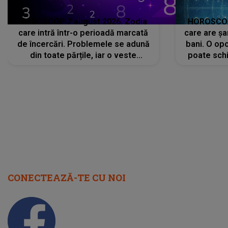
HOROSCOP 7 august 2026. Zodia
HOROSCOP 
care intră într-o perioadă marcată
care are șa
de încercări. Problemele se adună
bani. O opo
din toate părțile, iar o veste
poate schi
neașteptată îi dă planurile peste
la
cap
CONECTEAZĂ-TE CU NOI