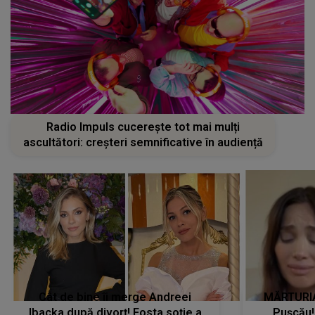
Radio Impuls cucerește tot mai mulți
ascultători: creșteri semnificative în audiență
Cât de bine îi merge Andreei
MĂRTURIA
Ibacka după divorț! Fosta soție a
Pușcău!