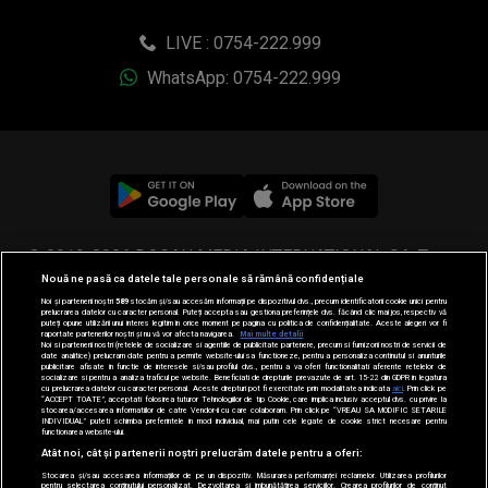
LIVE : 0754-222.999
WhatsApp: 0754-222.999
© 2019-2026 DOGAN MEDIA INTERNATIONAL SA, Toate
Nouă ne pasă ca datele tale personale să rămână confidențiale
drepturile rezervate.
Noi și partenerii noștri
589
stocăm și/sau accesăm informații pe dispozitivul dvs., precum identificatorii cookie unici pentru
prelucrarea datelor cu caracter personal. Puteți accepta sau gestiona preferințele dvs. făcând clic mai jos, respectiv vă
puteți opune utilizării unui interes legitim în orice moment pe pagina cu politica de confidențialitate. Aceste alegeri vor fi
raportate partenerilor noștri și nu vă vor afecta navigarea.
Mai multe detalii
Noi si partenerii nostri (retelele de socializare si agentiile de publicitate partenere, precum si furnizorii nostri de servicii de
date analitice) prelucram date pentru a permite website-ului sa functioneze, pentru a personaliza continutul si anunturile
publicitare afisate in functie de interesele si/sau profilul dvs., pentru a va oferi functionalitati aferente retelelor de
socializare si pentru a analiza traficul pe website. Beneficiati de drepturile prevazute de art. 15-22 din GDPR in legatura
cu prelucrarea datelor cu caracter personal. Aceste drepturi pot fi exercitate prin modalitatea indicata
aici
. Prin click pe
“ACCEPT TOATE”, acceptati folosirea tuturor Tehnologiilor de tip Cookie, care implica inclusiv acceptul dvs. cu privire la
stocarea/accesarea informatiilor de catre Vendor-ii cu care colaboram. Prin click pe “VREAU SA MODIFIC SETARILE
INDIVIDUAL” puteti schimba preferintele in mod individual, mai putin cele legate de cookie strict necesare pentru
functionarea website-ului.
Atât noi, cât și partenerii noștri prelucrăm datele pentru a oferi:
Stocarea și/sau accesarea informațiilor de pe un dispozitiv. Măsurarea performanței reclamelor. Utilizarea profilurilor
pentru selectarea conținutului personalizat. Dezvoltarea și îmbunătățirea serviciilor. Crearea profilurilor de conținut