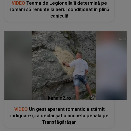
VIDEO
Teama de Legionella îi determină pe
români să renunțe la aerul condiționat în plină
caniculă
kanald2.ro
VIDEO
Un gest aparent romantic a stârnit
indignare și a declanșat o anchetă penală pe
Transfăgărășan