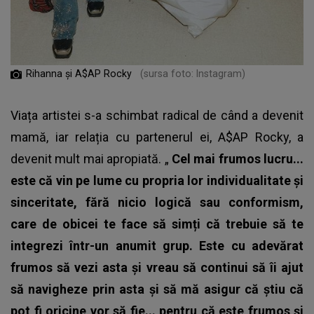
Rihanna și A$AP Rocky
(sursa foto: Instagram)
Viața artistei s-a schimbat radical de când a devenit
mamă, iar relația cu partenerul ei, A$AP Rocky, a
devenit mult mai apropiată. „
Cel mai frumos lucru...
este că vin pe lume cu propria lor individualitate și
sinceritate, fără nicio logică sau conformism,
care de obicei te face să simți că trebuie să te
integrezi într-un anumit grup. Este cu adevărat
frumos să vezi asta și vreau să continui să îi ajut
să navigheze prin asta și să mă asigur că știu că
pot fi oricine vor să fie... pentru că este frumos și