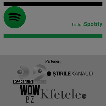
Spotify
Listen
Parteneri: