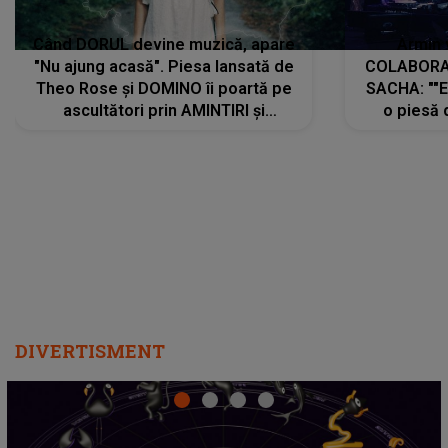
Când DORUL devine muzică, apare
Armin 
"Nu ajung acasă". Piesa lansată de
COLABORAR
Theo Rose și DOMINO îi poartă pe
SACHA: ""E
ascultători prin AMINTIRI și
o piesă 
REGĂSIRI, iar drumul emoțiilor
imediat pre
trece prin sufletul publicului:
cu mine șt
"Pentru toți cei care au plecat
păstrăm do
departe ca să le fie mai bine"
DIVERTISMENT