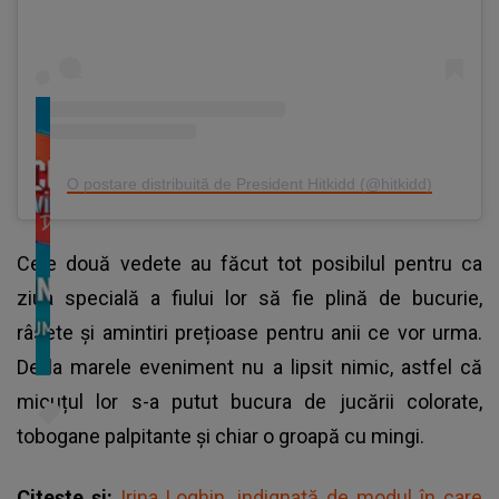
O postare distribuită de President Hitkidd (@hitkidd)
Cele două vedete au făcut tot posibilul pentru ca
ziua specială a fiului lor să fie plină de bucurie,
râsete și amintiri prețioase pentru anii ce vor urma.
De la marele eveniment nu a lipsit nimic, astfel că
micuțul lor s-a putut bucura de jucării colorate,
tobogane palpitante și chiar o groapă cu mingi.
Citește și:
Irina Loghin, indignată de modul în care