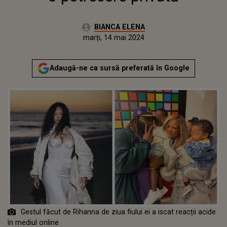
Autor:
BIANCA ELENA
Publicat:
marți, 14 mai 2024
Actualizat:
marți, 14 mai 2024
Adaugă-ne ca sursă preferată în Google
Gestul făcut de Rihanna de ziua fiului ei a iscat reacții acide
în mediul online