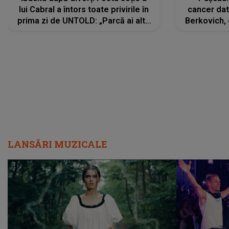
lui Cabral a întors toate privirile în
cancer dato
prima zi de UNTOLD: „Parcă ai altă
Berkovich, 
strălucire, emani putere,
accident ru
încredere, siguranță...”
Dacă nu 
LANSĂRI MUZICALE