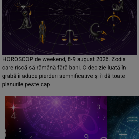
Emanuel a ținut ACEST DETALIU ASCUNS până
acum! În fața Alexandrei, concurentul din Casa Iubirii
face o MĂRTURISIRE NEAȘTEPTATĂ despre mama
sa: "I-am spus și ei în față, eu nu te iubesc pentru
că..."