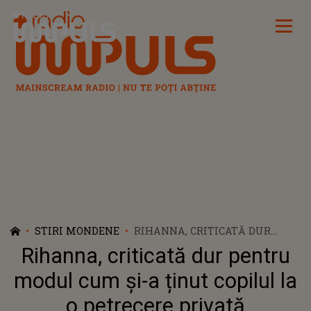
Radio Impuls
STIRI MONDENE
RIHANNA, CRITICATĂ DUR
PENTRU MODUL CUM ȘI-A
Rihanna, criticată dur pentru
ȚINUT COPILUL LA O
PETRECERE PRIVATĂ
modul cum și-a ținut copilul la
o petrecere privată