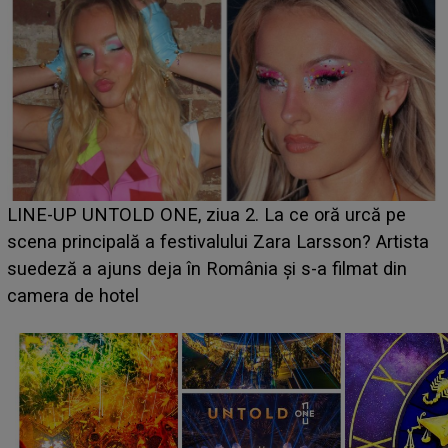
Ce a dezvăluit noua concurentă din "Casa Iubirii" l-a
luat prin surprindere pe Emanuel. CINE ESTE
BĂIATUL VIZAT de Alexandra?! Aflându-se în fața
faptului împlinit, A RECUNOSCUT IMEDIAT: "Am
avut..."