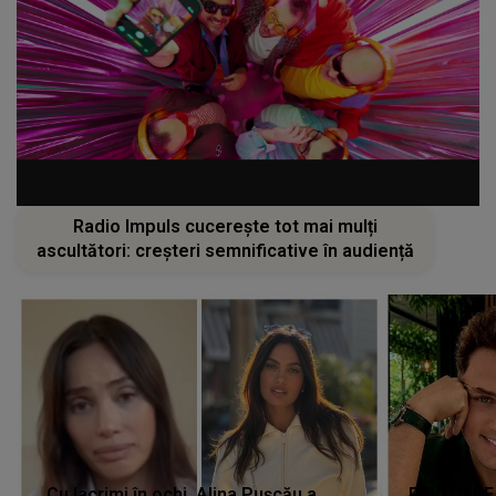
Radio Impuls cucerește tot mai mulți
ascultători: creșteri semnificative în audiență
Cu lacrimi în ochi, Alina Pușcău a
REVEDERE