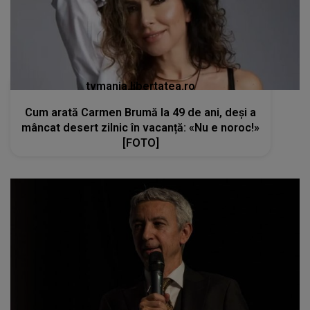
tvmania.libertatea.ro
Cum arată Carmen Brumă la 49 de ani, deși a
mâncat desert zilnic în vacanță: «Nu e noroc!»
[FOTO]