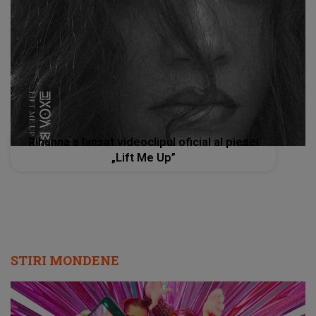
Rihanna a lansat videoclipul oficial al piesei
„Lift Me Up”
STIRI MONDENE