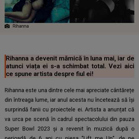
Rihanna
Rihanna a devenit mămică în luna mai, iar de
atunci viața ei s-a schimbat total. Vezi aici
ce spune artista despre fiul ei!
Rihanna este una dintre cele mai apreciate cântărețe
din întreaga lume, iar anul acesta nu încetează să își
surprindă fanii cu proiectele ei. Artista a anunțat că
va urca pe scenă în cadrul spectacolului din pauza
Super Bowl 2023 și a revenit în muzică după o
perioadă de 6 ani cu piesa ”Lift me Up”, de pe