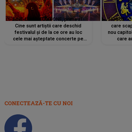
LINE-UP UNTOLD ONE, prima zi.
HOROSCOP 
Cine sunt artiștii care deschid
care scap
festivalul și de la ce ore au loc
nou capitol
cele mai așteptate concerte pe
care a
scena principală?
perioadă 
CONECTEAZĂ-TE CU NOI