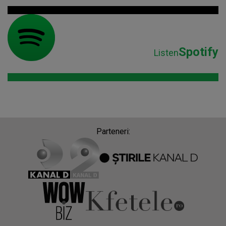
Spotify
Listen
Parteneri: