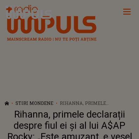
Radio Impuls
STIRI MONDENE
RIHANNA, PRIMELE
DECLARAȚII DESPRE FIUL EI ȘI
Rihanna, primele declarații
AL LUI A$AP ROCKY: „ESTE
AMUZANT, E VESEL ȘI ESTE
despre fiul ei și al lui A$AP
GRAS!”
Rocky: „Este amuzant, e vesel