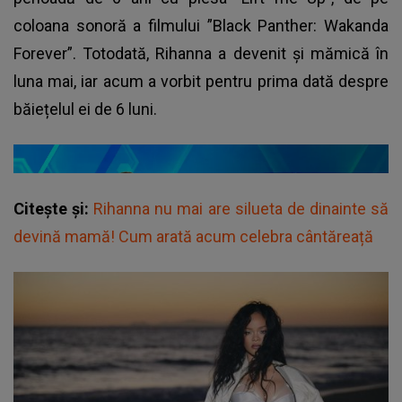
coloana sonoră a filmului ”Black Panther: Wakanda
Forever”. Totodată, Rihanna a devenit și mămică în
luna mai, iar acum a vorbit pentru prima dată despre
băiețelul ei de 6 luni.
Citește și:
Rihanna nu mai are silueta de dinainte să
devină mamă! Cum arată acum celebra cântăreață