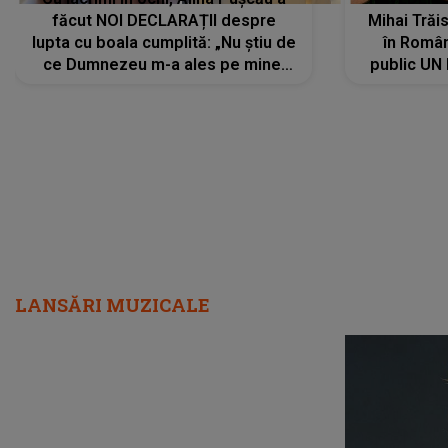
făcut NOI DECLARAȚII despre
Mihai Trăis
lupta cu boala cumplită: „Nu știu de
în Români
ce Dumnezeu m-a ales pe mine.
public UN
Am cancer la sân, am intrat în
"Nu știu ce
metastază...”
LANSĂRI MUZICALE