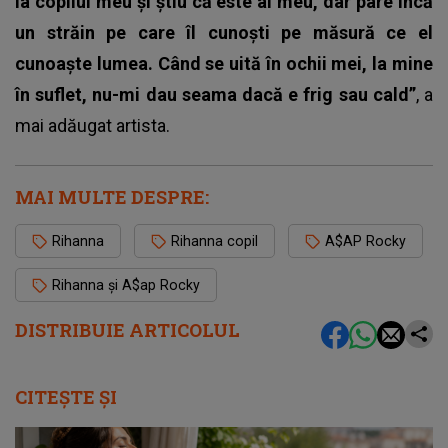
la copilul meu și știu că este al meu, dar pare încă
un străin pe care îl cunoști pe măsură ce el
cunoaște lumea. Când se uită în ochii mei, la mine
în suflet, nu-mi dau seama dacă e frig sau cald”
, a
mai adăugat artista.
MAI MULTE DESPRE:
Rihanna
Rihanna copil
A$AP Rocky
Rihanna și A$ap Rocky
DISTRIBUIE ARTICOLUL
CITEȘTE ȘI