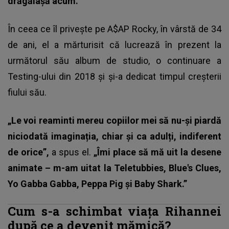
drăgălașă acum."
În ceea ce îl privește pe A$AP Rocky, în vârstă de 34
de ani, el a mărturisit că lucrează în prezent la
următorul său album de studio, o continuare a
Testing-ului din 2018 și și-a dedicat timpul creșterii
fiului său.
„Le voi reaminti mereu copiilor mei să nu-și piardă
niciodată imaginația, chiar și ca adulți, indiferent
de orice”,
a spus el.
„Îmi place să mă uit la desene
animate – m-am uitat la Teletubbies, Blue's Clues,
Yo Gabba Gabba, Peppa Pig și Baby Shark.”
Cum s-a schimbat viața Rihannei
după ce a devenit mămică?