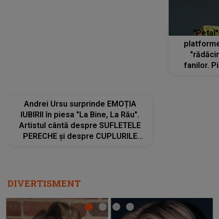
Andrei Ursu surprinde EMOȚIA
"Petal"
IUBIRII în piesa "La Bine, La Rău".
platforme
Artistul cântă despre SUFLETELE
"rădăci
PERECHE și despre CUPLURILE
fanilor. 
care aleg să meargă împreună pe
Arian
același drum, INDIFERENT DE CE LE
ascultă
REZERVĂ VIAȚA
DIVERTISMENT