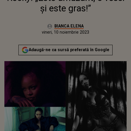
și este gras!”
Autor:
BIANCA ELENA
Publicat:
joi, 10 noiembrie 2022
Actualizat:
vineri, 10 noiembrie 2023
Adaugă-ne ca sursă preferată în Google