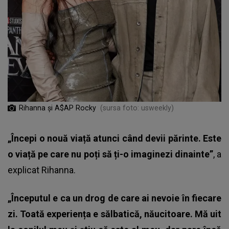
Rihanna și A$AP Rocky
(sursa foto: usweekly)
„Începi o nouă viață atunci când devii părinte. Este
o viață pe care nu poți să ți-o imaginezi dinainte”
, a
explicat Rihanna.
„Începutul e ca un drog de care ai nevoie în fiecare
zi. Toată experiența e sălbatică, năucitoare. Mă uit