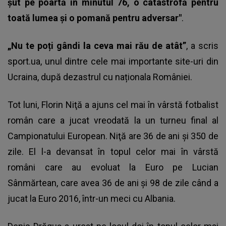
șut pe poartă în minutul 76, o catastrofă pentru
toată lumea și o pomană pentru adversar"
.
„Nu te poți gândi la ceva mai rău de atât”
, a scris
sport.ua
, unul dintre cele mai importante site-uri din
Ucraina, după dezastrul cu naționala României.
Tot luni, Florin Niţă a ajuns cel mai în vârstă fotbalist
român care a jucat vreodată la un
turneu final al
Campionatului European
. Niţă are 36 de ani şi 350 de
zile. El l-a devansat în topul celor mai în vârstă
români care au evoluat la Euro pe Lucian
Sânmărtean, care avea 36 de ani şi 98 de zile când a
jucat la Euro 2016, într-un meci cu Albania.