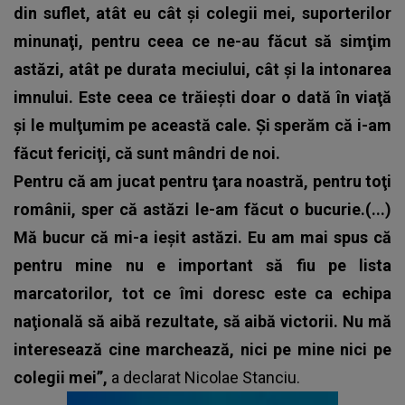
din suflet, atât eu cât şi colegii mei, suporterilor
minunaţi, pentru ceea ce ne-au făcut să simţim
astăzi, atât pe durata meciului, cât şi la intonarea
imnului. Este ceea ce trăieşti doar o dată în viaţă
şi le mulţumim pe această cale. Şi sperăm că i-am
făcut fericiţi, că sunt mândri de noi.
Pentru că am jucat pentru ţara noastră, pentru toţi
românii, sper că astăzi le-am făcut o bucurie.(...)
Mă bucur că mi-a ieşit astăzi. Eu am mai spus că
pentru mine nu e important să fiu pe lista
marcatorilor, tot ce îmi doresc este ca echipa
naţională să aibă rezultate, să aibă victorii. Nu mă
interesează cine marchează, nici pe mine nici pe
colegii mei”,
a declarat Nicolae Stanciu.