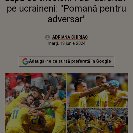
pe ucraineni: "Pomană pentru
adversar"
Autor:
ADRIANA CHIRIAC
Publicat:
marți, 18 iunie 2024
Actualizat:
marți, 18 iunie 2024
Adaugă-ne ca sursă preferată în Google