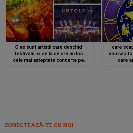
LINE-UP UNTOLD ONE, prima zi.
HOROSCOP 
Cine sunt artiștii care deschid
care scap
festivalul și de la ce ore au loc
nou capitol
cele mai așteptate concerte pe
care a
scena principală?
perioadă 
CONECTEAZĂ-TE CU NOI