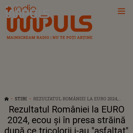
Radio Impuls
STIRI
REZULTATUL ROMÂNIEI LA EURO 2024,
ECOU ȘI ÎN PRESA STRĂINĂ DUPĂ CE
Rezultatul României la EURO
TRICOLORII I-AU "ASFALTAT" PE
UCRAINENI: "POMANĂ PENTRU
2024, ecou și în presa străină
ADVERSAR"
după ce tricolorii i-au "asfaltat"