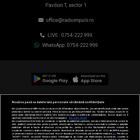
Pavilion T, sector 1
office@radioimpuls.ro
LIVE : 0754-222.999
WhatsApp: 0754-222.999
© 2019-2026 DOGAN MEDIA INTERNATIONAL SA, Toate
Nouă ne pasă ca datele tale personale să rămână confidențiale
drepturile rezervate.
Noi și partenerii noștri
589
stocăm și/sau accesăm informații pe dispozitivul dvs., precum identificatorii cookie unici pentru
prelucrarea datelor cu caracter personal. Puteți accepta sau gestiona preferințele dvs. făcând clic mai jos, respectiv vă
puteți opune utilizării unui interes legitim în orice moment pe pagina cu politica de confidențialitate. Aceste alegeri vor fi
raportate partenerilor noștri și nu vă vor afecta navigarea.
Mai multe detalii
Noi si partenerii nostri (retelele de socializare si agentiile de publicitate partenere, precum si furnizorii nostri de servicii de
date analitice) prelucram date pentru a permite website-ului sa functioneze, pentru a personaliza continutul si anunturile
publicitare afisate in functie de interesele si/sau profilul dvs., pentru a va oferi functionalitati aferente retelelor de
socializare si pentru a analiza traficul pe website. Beneficiati de drepturile prevazute de art. 15-22 din GDPR in legatura
cu prelucrarea datelor cu caracter personal. Aceste drepturi pot fi exercitate prin modalitatea indicata
aici
. Prin click pe
“ACCEPT TOATE”, acceptati folosirea tuturor Tehnologiilor de tip Cookie, care implica inclusiv acceptul dvs. cu privire la
stocarea/accesarea informatiilor de catre Vendor-ii cu care colaboram. Prin click pe “VREAU SA MODIFIC SETARILE