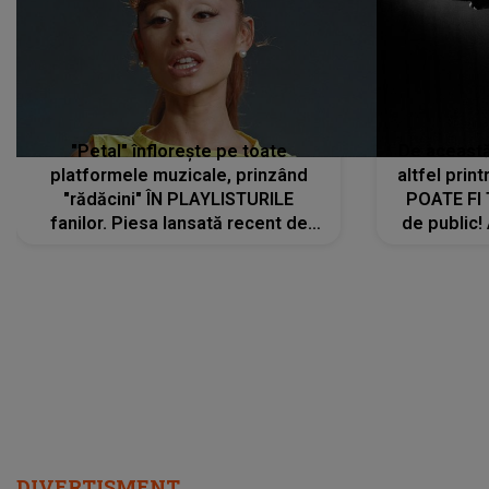
"Petal" înflorește pe toate
De această 
platformele muzicale, prinzând
altfel prin
"rădăcini" ÎN PLAYLISTURILE
POATE FI
fanilor. Piesa lansată recent de
de public!
Ariana Grande îi face pe
a lansat V
ascultători SĂ O ASCULTE PE
REPEAT
DIVERTISMENT