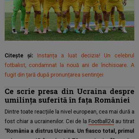
Citește și:
Instanța a luat decizia! Un celebrul
fotbalist, condamnat la nouă ani de închisoare. A
fugit din țară după pronunțarea sentinței
Ce scrie presa din Ucraina despre
umilința suferită în fața României
Dintre toate reacțiile la nivel european, cea mai dură a
fost chiar a ucrainenilor. Cei de la
Football24
au titrat
"România a distrus Ucraina. Un fiasco total, primul