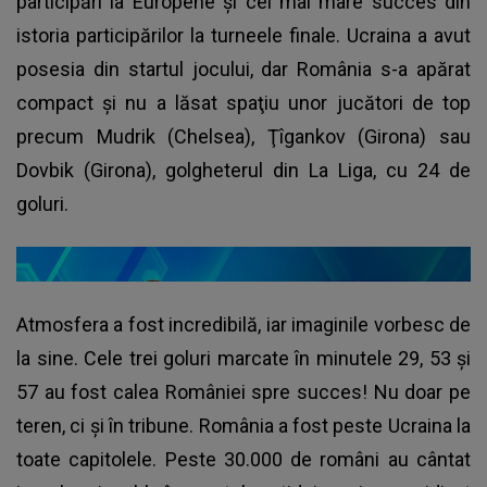
participări la Europene și cel mai mare succes din
istoria participărilor la turneele finale. Ucraina a avut
posesia din startul jocului, dar România s-a apărat
compact şi nu a lăsat spaţiu unor jucători de top
precum Mudrik (Chelsea), Ţîgankov (Girona) sau
Dovbik (Girona), golgheterul din La Liga, cu 24 de
goluri.
Atmosfera a fost incredibilă, iar imaginile vorbesc de
la sine. Cele trei goluri marcate în minutele 29, 53 și
57 au fost calea României spre succes! Nu doar pe
teren, ci și în tribune. România a fost peste Ucraina la
toate capitolele. Peste 30.000 de români au cântat