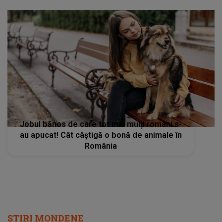
Jobul bănos de care tot mai mulți români s-
au apucat! Cât câștigă o bonă de animale în
România
STIRI MONDENE