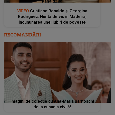
kanald2.ro
VIDEO
Cristiano Ronaldo și Georgina
Rodriguez: Nunta de vis în Madeira,
încununarea unei Iubiri de poveste
RECOMANDĂRI
Imagini de colecție cu Ana-Maria Barnoschi
de la cununia civilă!