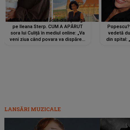
MESAJUL care a făcut-o să plângă
CE SE Î
pe Ileana Sterp. CUM A APĂRUT
Popescu?
sora lui Culiță în mediul online: „Va
vedetă du
veni ziua când povara va dispărea,
din spital:
iar lacrimile...”
LANSĂRI MUZICALE