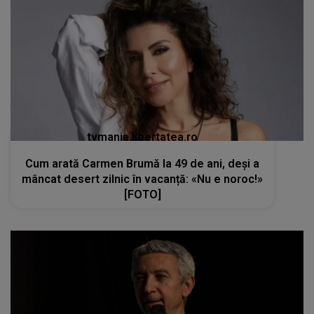
tvmania.libertatea.ro
Cum arată Carmen Brumă la 49 de ani, deși a
mâncat desert zilnic în vacanță: «Nu e noroc!»
[FOTO]