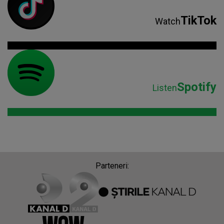
TikTok
Watch
Spotify
Listen
Parteneri: