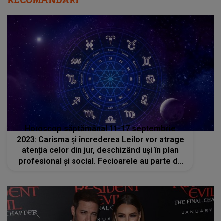
RECOMANDĂRI
Horoscop săptămânal 11-17 septembrie
2023: Carisma și încrederea Leilor vor atrage
atenția celor din jur, deschizând uși în plan
profesional și social. Fecioarele au parte de
bucurii neașteptate, dar și răsturnări nedorite