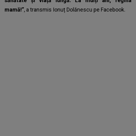
sănătate și viață lungă. La mulți ani, regina
mamă!”
, a transmis Ionuț Dolănescu pe Facebook.