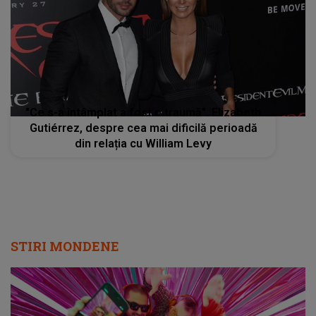
"Ce s-a întâmplat a fost o traumă". Elizabeth
Gutiérrez, despre cea mai dificilă perioadă
din relația cu William Levy
STIRI MONDENE