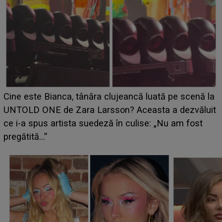
HOROSCOP 11 august 2026. Marte intră în Rac și
aduce tensiuni uriașe pentru o zodie! Conflictele
t
izbucnesc din senin în jurul ei, iar o situație dificilă
scapă de sub control