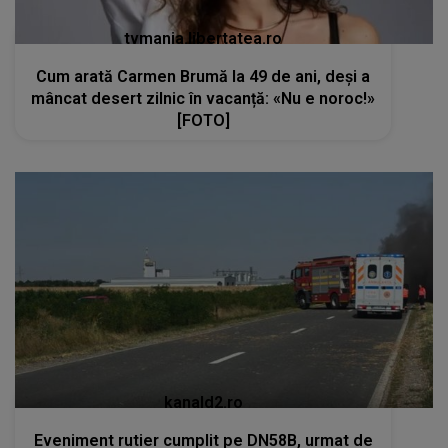
tvmania.libertatea.ro
Cum arată Carmen Brumă la 49 de ani, deși a
mâncat desert zilnic în vacanță: «Nu e noroc!»
[FOTO]
kanald2.ro
Eveniment rutier cumplit pe DN58B, urmat de