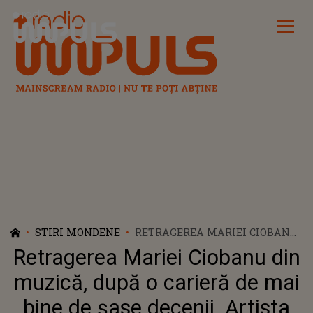
Radio Impuls
STIRI MONDENE
RETRAGEREA MARIEI CIOBANU
DIN MUZICĂ, DUPĂ O CARIERĂ
Retragerea Mariei Ciobanu din
DE MAI BINE DE ȘASE DECENII.
ARTISTA SE CONFRUNTĂ CU
muzică, după o carieră de mai
PROBLEME DE SĂNĂTATE:
bine de șase decenii. Artista
"CORZILE VOCALE NU-S DE FIER!