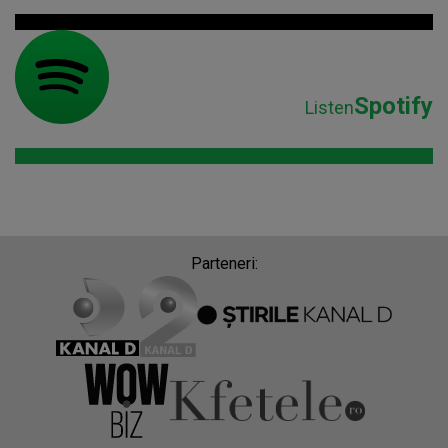
Spotify
Listen
Parteneri: