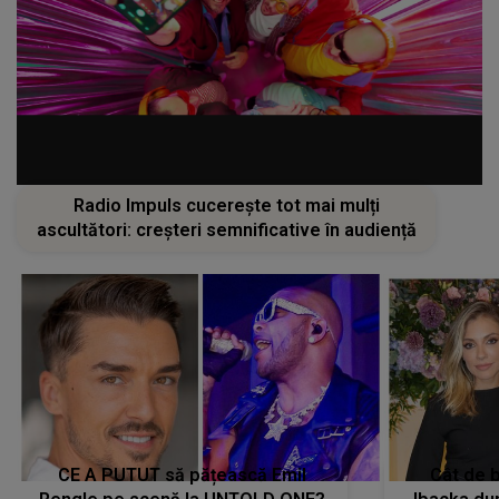
Radio Impuls cucerește tot mai mulți
ascultători: creșteri semnificative în audiență
CE A PUTUT să pățească Emil
Cât de b