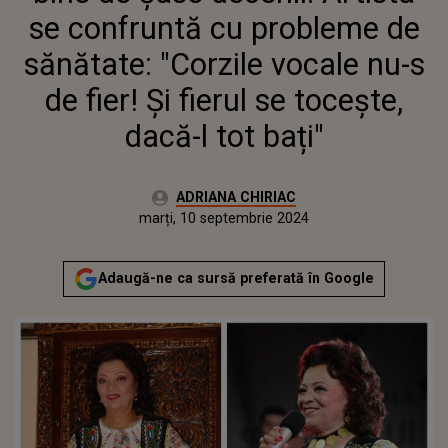
ȘI FIERUL SE TOCEȘTE, DACĂ-L
se confruntă cu probleme de
TOT BAȚI"
sănătate: "Corzile vocale nu-s
de fier! Și fierul se tocește,
dacă-l tot bați"
Autor:
ADRIANA CHIRIAC
Publicat:
duminică, 10 septembrie 2023
Actualizat:
marți, 10 septembrie 2024
Adaugă-ne ca sursă preferată în Google