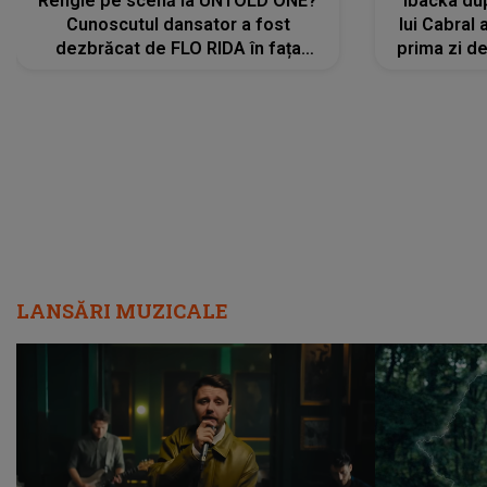
Rengle pe scenă la UNTOLD ONE?
Ibacka dup
Cunoscutul dansator a fost
lui Cabral a
dezbrăcat de FLO RIDA în fața
prima zi d
tuturor: „Mi-a dat hainele lui. Ce s-a
strălu
întâmplat mai exact...”
încre
LANSĂRI MUZICALE