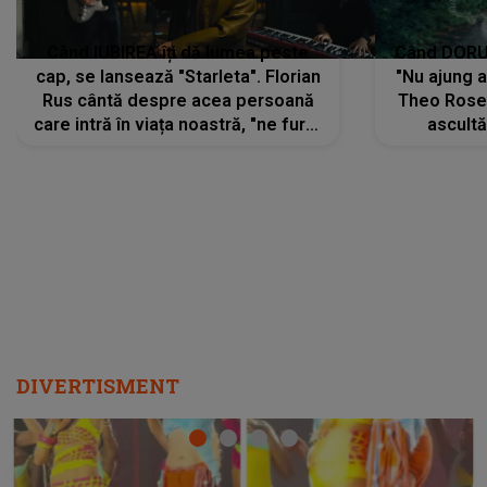
Când IUBIREA îți dă lumea peste
Când DORUL
cap, se lansează "Starleta". Florian
"Nu ajung 
Rus cântă despre acea persoană
Theo Rose 
care intră în viața noastră, "ne fură"
ascultă
toate PRIVIRILE, toate GÂNDURILE,
REGĂSIRI
tot UNIVERSUL și fără să ne dăm
trece pr
seama, ajunge să fie motivul
"Pentru t
pentru care zâmbim
departe 
DIVERTISMENT