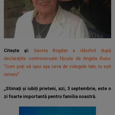
Citește și:
Saveta Bogdan a răbufnit după
declarațiile controversate făcute de Angela Rusu:
"Cum poți să spui așa ceva de colegele tale, tu ești
nimeni"
„Stimați și iubiți prieteni, azi, 3 septembrie, este o
zi foarte importantă pentru familia noastră.