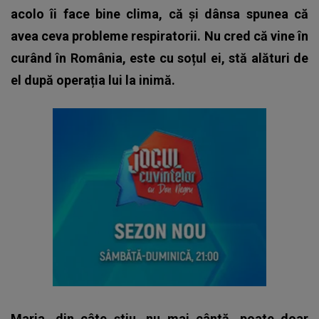
acolo îi face bine clima, că și dânsa spunea că
avea ceva probleme respiratorii. Nu cred că vine în
curând în România, este cu soțul ei, stă alături de
el după operația lui la inimă.
Maria, din câte știu, nu mai cântă, poate doar