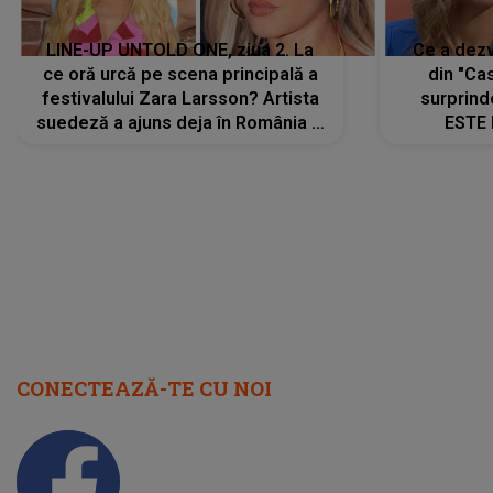
LINE-UP UNTOLD ONE, ziua 2. La
Ce a dezv
ce oră urcă pe scena principală a
din "Cas
festivalului Zara Larsson? Artista
surprind
suedeză a ajuns deja în România și
ESTE 
s-a filmat din camera de hotel
Alexandr
faptului 
IMED
CONECTEAZĂ-TE CU NOI