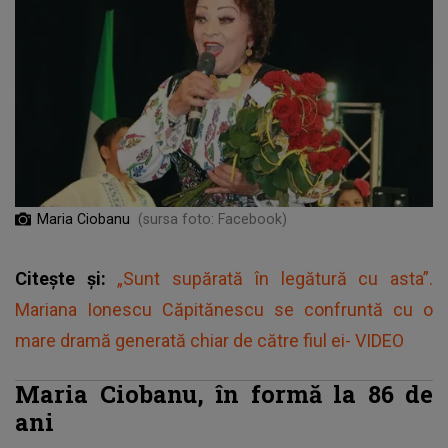
Maria Ciobanu
(sursa foto: Facebook)
Citește și:
„Sunt supărată în legătură cu asta”.
Mariana Ionescu Căpitănescu se confruntă cu o
mare dramă generată chiar de către fiul ei- VIDEO
Maria Ciobanu, în formă la 86 de
ani