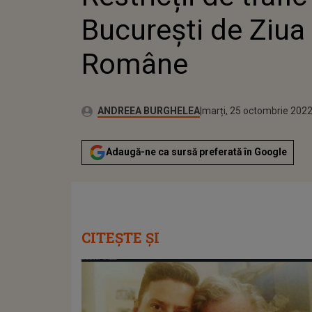
București de Ziua
Române
Publicat:
Autor:
marți, 25 octombrie 2022
Actualizat:
ANDREEA BURGHELEA
marți, 25 octombrie 202
Adaugă-ne ca sursă preferată în Google
CITEȘTE ȘI