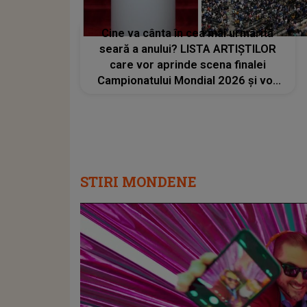
Cine va cânta în cea mai urmărită
seară a anului? LISTA ARTIȘTILOR
care vor aprinde scena finalei
Campionatului Mondial 2026 și vor
transforma SEARA TROFEULUI într-
un show de neuitat: "Ceremonia de
închidere va încheia..."
STIRI MONDENE