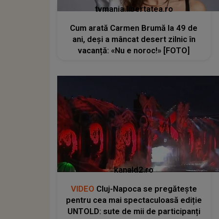
tvmania.libertatea.ro
Cum arată Carmen Brumă la 49 de
ani, deși a mâncat desert zilnic în
vacanță: «Nu e noroc!» [FOTO]
kanald2.ro
VIDEO
Cluj-Napoca se pregătește
pentru cea mai spectaculoasă ediție
UNTOLD: sute de mii de participanți