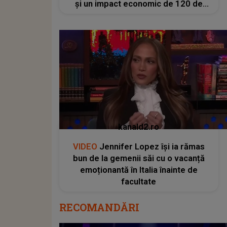
și un impact economic de 120 de
milioane de euro
kanald2.ro
VIDEO
Jennifer Lopez își ia rămas
bun de la gemenii săi cu o vacanță
emoționantă în Italia înainte de
facultate
RECOMANDĂRI