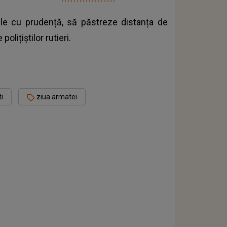
ule cu prudență, să păstreze distanța de
olițiștilor rutieri.
ti
ziua armatei