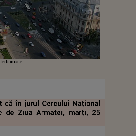
matei Române
t că în jurul Cercului Național
fic de Ziua Armatei, marți, 25