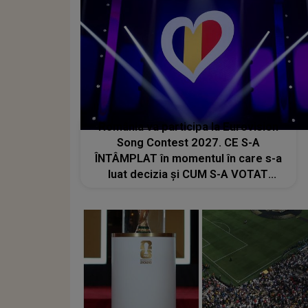
România va participa la Eurovision
Song Contest 2027. CE S-A
ÎNTÂMPLAT în momentul în care s-a
luat decizia și CUM S-A VOTAT
revenirea în concurs: "Reprezintă un
proiect strategic de..."