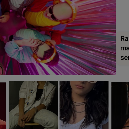
Ra
ma
se