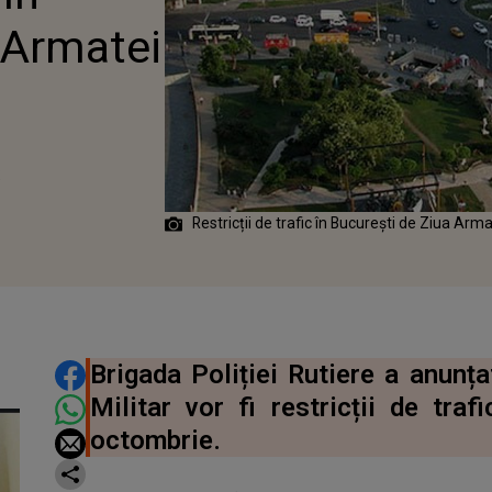
 Armatei
2
Restricții de trafic în București de Ziua Ar
DISTRIBUIE ARTICOLUL
Brigada Poliției Rutiere a anunța
Militar vor fi restricții de tra
octombrie.