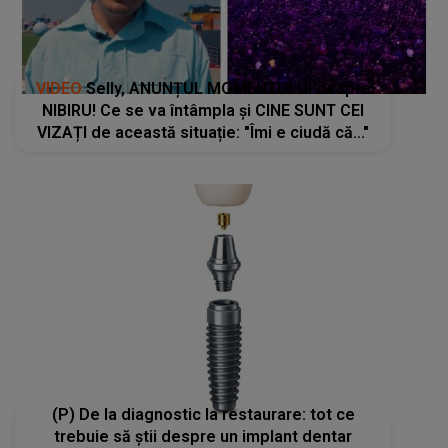
VIDEO
Selly, ANUNȚUL MOMENTULUI despre
NIBIRU! Ce se va întâmpla și CINE SUNT CEI
VIZAȚI de această situație: "Îmi e ciudă că..."
(P) De la diagnostic la restaurare: tot ce
trebuie să știi despre un implant dentar