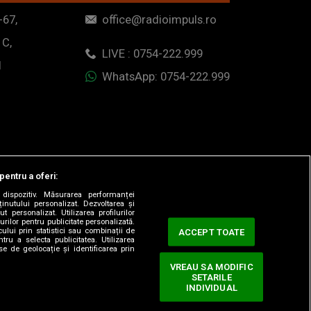
-67,
office@radioimpuls.ro
 C,
LIVE : 0754-222.999
1
WhatsApp: 0754-222.999
pentru a oferi:
dispozitiv. Măsurarea performanței
ținutului personalizat. Dezvoltarea și
t personalizat. Utilizarea profilurilor
urilor pentru publicitate personalizată.
ului prin statistici sau combinații de
ACCEPT TOATE
tru a selecta publicitatea. Utilizarea
se de geolocație și identificarea prin
VREAU SA MODIFIC
SETARILE
ervate.
INDIVIDUAL