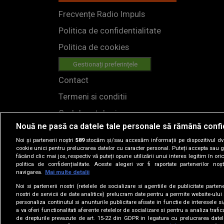
Frecvențe Radio Impuls
Politica de confidentialitate
Politica de cookies
Gestionați preferințele
Contact
Termeni si conditii
Cod deontologic
Nouă ne pasă ca datele tale personale să rămână confi
Regulamente
Noi și partenerii noștri
589
stocăm și/sau accesăm informații pe dispozitivul dvs.
cookie unici pentru prelucrarea datelor cu caracter personal. Puteți accepta sau g
făcând clic mai jos, respectiv vă puteți opune utilizării unui interes legitim în 
politica de confidențialitate. Aceste alegeri vor fi raportate partenerilor no
navigarea.
Mai multe detalii
Noi si partenerii nostri (retelele de socializare si agentiile de publicitate parten
nostri de servicii de date analitice) prelucram date pentru a permite website-ului
personaliza continutul si anunturile publicitare afisate in functie de interesele si
© 2019
a va oferi functionalitati aferente retelelor de socializare si pentru a analiza trafic
de drepturile prevazute de art. 15-22 din GDPR in legatura cu prelucrarea datel