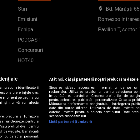
Stiri
Bd. Mărăști 65
Emisiuni
Romexpo Intrarea
Echipa
Pavilion T, sector 
PODCAST
Concursuri
HOT40
dențiale
Atât noi, cât și partenerii noștri prelucrăm datele 
, precum identificatorii
Stocarea și/sau accesarea informațiilor de pe un 
reclamelor. Utilizarea profilurilor pentru selectarea con
estiona preferințele dvs.
îmbunătățirea serviciilor. Crearea profilurilor de conținu
orice moment pe pagina cu
pentru selectarea publicității personalizate. Crearea profil
ștri și nu vă vor afecta
Măsurarea performanței conținutului. Înțelegerea public
date din surse diferite. Utilizarea de date limitate pen
datelor limitate pentru a selecta conținutul. Date preci
scanarea dispozitivului.
ere, precum si furnizorii
 sa functioneze, pentru a
Listă parteneri (furnizori)
/sau profilul dvs., pentru
-2026 DOGAN MEDIA INTERNATIONAL SA, Toate drepturile rez
ul pe website. Beneficiati
or cu caracter personal.