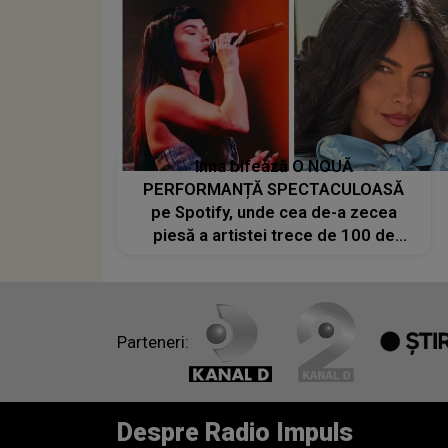
Inna bifează O NOUĂ
PERFORMANȚĂ SPECTACULOASĂ
pe Spotify, unde cea de-a zecea
piesă a artistei trece de 100 de
milioane de stream-uri, confirmând
popularitatea sa globală
Parteneri:
Despre Radio Impuls