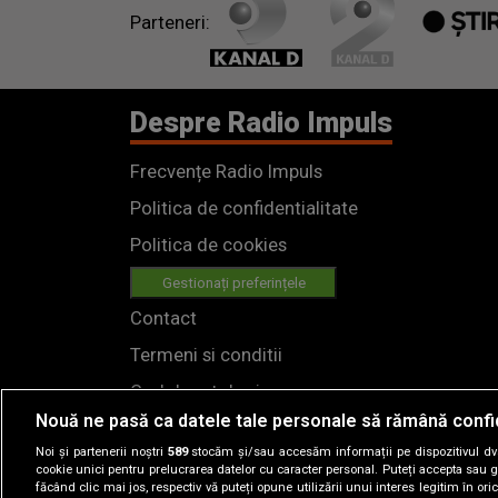
Parteneri:
Despre Radio Impuls
Frecvențe Radio Impuls
Politica de confidentialitate
Politica de cookies
Gestionați preferințele
Contact
Termeni si conditii
Cod deontologic
Nouă ne pasă ca datele tale personale să rămână confi
Regulamente
Noi și partenerii noștri
589
stocăm și/sau accesăm informații pe dispozitivul dvs.
cookie unici pentru prelucrarea datelor cu caracter personal. Puteți accepta sau g
făcând clic mai jos, respectiv vă puteți opune utilizării unui interes legitim în 