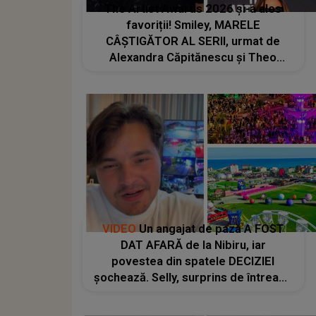
The Artist Awards 2026 și-a ales
favoriții! Smiley, MARELE
CÂȘTIGĂTOR AL SERII, urmat de
Alexandra Căpitănescu și Theo
Rose. CINE A COMPLETAT
clasamentul a atras toate privirile:
"Mulțumesc celor care îmi ascultă
muzica. Este rezultatul unei..."
VIDEO
Un angajat de pază A FOST
DAT AFARĂ de la Nibiru, iar
povestea din spatele DECIZIEI
șochează. Selly, surprins de întreaga
situație... NU CREDEA CĂ VA VEDEA
AȘA CEVA: "Fix în fața unui..."