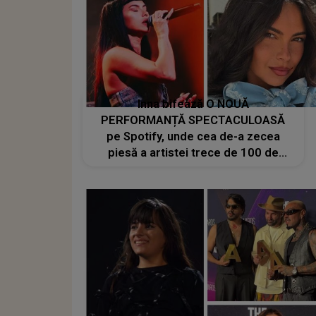
Inna bifează O NOUĂ
PERFORMANȚĂ SPECTACULOASĂ
pe Spotify, unde cea de-a zecea
piesă a artistei trece de 100 de
milioane de stream-uri, confirmând
popularitatea sa globală