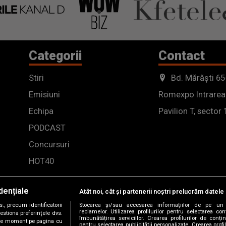
Categorii
Contact
Stiri
Bd. Mărăști 65
Emisiuni
Romexpo Intrarea
Echipa
Pavilion T, sector 
PODCAST
Concursuri
HOT40
dențiale
Atât noi, cât și partenerii noștri prelucrăm datele 
, precum identificatorii
Stocarea și/sau accesarea informațiilor de pe un 
reclamelor. Utilizarea profilurilor pentru selectarea con
estiona preferințele dvs.
îmbunătățirea serviciilor. Crearea profilurilor de conținu
orice moment pe pagina cu
pentru selectarea publicității personalizate. Crearea profil