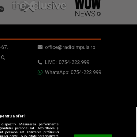
-67,
office@radioimpuls.ro
 C,
LIVE : 0754-222.999
1
WhatsApp: 0754-222.999
pentru a oferi:
dispozitiv. Măsurarea performanței
ținutului personalizat. Dezvoltarea și
t personalizat. Utilizarea profilurilor
urilor pentru publicitate personalizată.