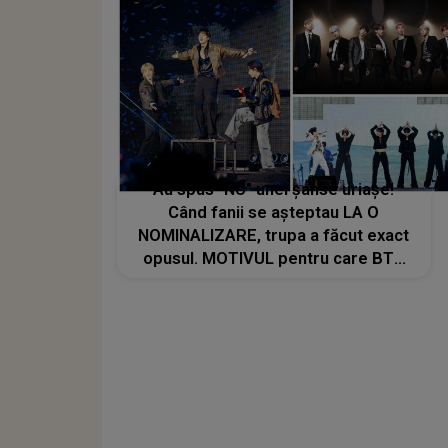
Au spus "NU" unei șanse uriașe!
Când fanii se așteptau LA O
NOMINALIZARE, trupa a făcut exact
opusul. MOTIVUL pentru care BTS
nu va mai participa în cursa pentru
Premiile Grammy 2027: "Ne dorim ca
muzica să fie apreciată pentru
valoarea ei, fără a fi..."