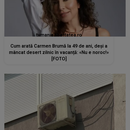
tvmania.libertatea.ro
Cum arată Carmen Brumă la 49 de ani, deși a
mâncat desert zilnic în vacanță: «Nu e noroc!»
[FOTO]