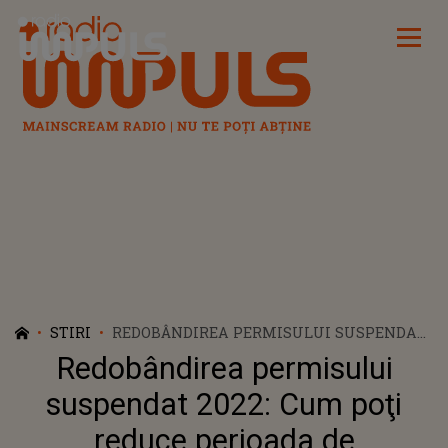
Radio Impuls
STIRI
REDOBÂNDIREA PERMISULUI SUSPENDAT
2022: CUM POŢI REDUCE PERIOADA DE
Redobândirea permisului
SUSPENDARE A PERMISULUI AUTO?
suspendat 2022: Cum poţi
reduce perioada de