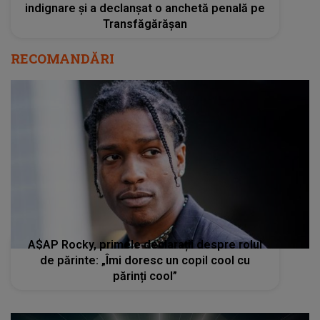
indignare și a declanșat o anchetă penală pe
Transfăgărășan
RECOMANDĂRI
A$AP Rocky, primele declarații despre rolul
de părinte: „Îmi doresc un copil cool cu
părinți cool”