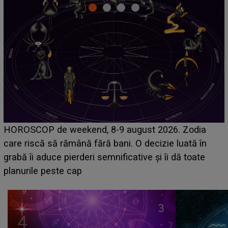
Emanuel a ținut ACEST DETALIU ASCUNS până
ia
acum! În fața Alexandrei, concurentul din Casa Iub
în
face o MĂRTURISIRE NEAȘTEPTATĂ despre m
te
sa: "I-am spus și ei în față, eu nu te iubesc pentr
că..."