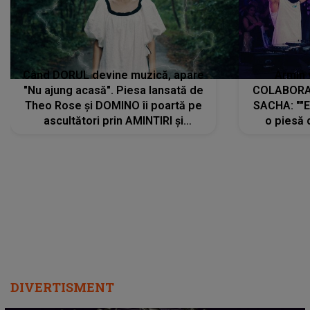
Când DORUL devine muzică, apare
Armin 
"Nu ajung acasă". Piesa lansată de
COLABORAR
Theo Rose și DOMINO îi poartă pe
SACHA: ""E
ascultători prin AMINTIRI și
o piesă 
REGĂSIRI, iar drumul emoțiilor
imediat pre
trece prin sufletul publicului:
cu mine șt
"Pentru toți cei care au plecat
păstrăm do
departe ca să le fie mai bine"
DIVERTISMENT