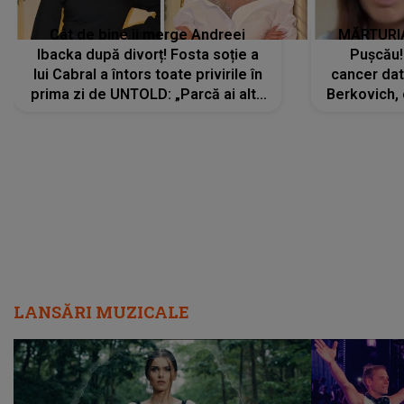
Cât de bine îi merge Andreei
MĂRTURIA
Ibacka după divorț! Fosta soție a
Pușcău!
lui Cabral a întors toate privirile în
cancer dato
prima zi de UNTOLD: „Parcă ai altă
Berkovich, 
strălucire, emani putere,
accident ru
încredere, siguranță...”
Dacă nu 
LANSĂRI MUZICALE