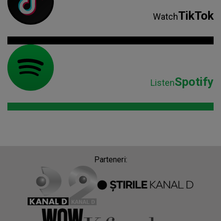
TikTok
Watch
Spotify
Listen
Parteneri: