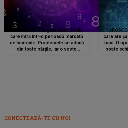
HOROSCOP 7 august 2026. Zodia
HOROSCOP 
care intră într-o perioadă marcată
care are șa
de încercări. Problemele se adună
bani. O opo
din toate părțile, iar o veste
poate schi
neașteptată îi dă planurile peste
la
cap
CONECTEAZĂ-TE CU NOI