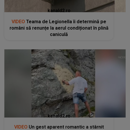
kanald2.ro
VIDEO
Teama de Legionella îi determină pe
români să renunțe la aerul condiționat în plină
caniculă
kanald2.ro
VIDEO
Un gest aparent romantic a stârnit