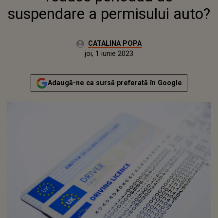
suspendare a permisului auto?
Autor:
CATALINA POPA
Publicat:
miercuri, 1 iunie 2022
Actualizat:
joi, 1 iunie 2023
Adaugă-ne ca sursă preferată în Google