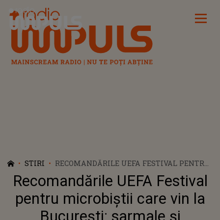
Radio Impuls
STIRI
RECOMANDĂRILE UEFA FESTIVAL PENTRU
MICROBIȘTII CARE VIN LA BUCUREȘTI:
Recomandările UEFA Festival
SARMALE ȘI MĂMĂLIGĂ, COVRIGI, DAR ȘI
PLIMBĂRI CU BICICLETA
pentru microbiștii care vin la
București: sarmale și