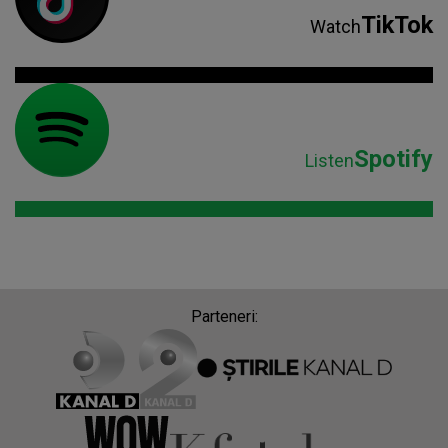
TikTok
Watch
Spotify
Listen
Parteneri: