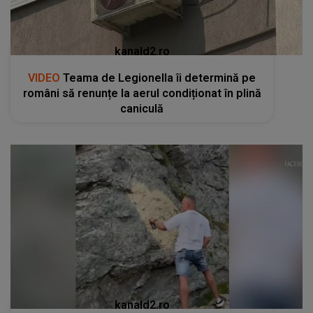
kanald2.ro
VIDEO
Teama de Legionella îi determină pe
români să renunțe la aerul condiționat în plină
caniculă
kanald2.ro