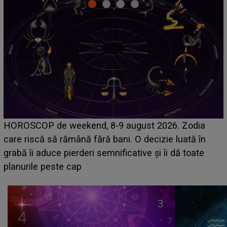
Emanuel a ținut ACEST DETALIU ASCUNS până
acum! În fața Alexandrei, concurentul din Casa Iubirii
face o MĂRTURISIRE NEAȘTEPTATĂ despre mama
sa: "I-am spus și ei în față, eu nu te iubesc pentru
că..."