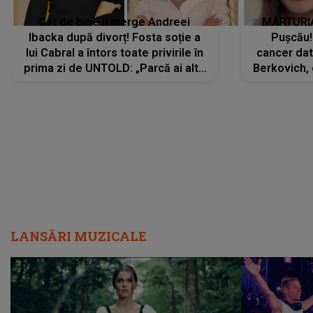
Cât de bine îi merge Andreei
MĂRTURIA
Ibacka după divorț! Fosta soție a
Pușcău!
lui Cabral a întors toate privirile în
cancer dato
prima zi de UNTOLD: „Parcă ai altă
Berkovich, 
strălucire, emani putere,
accident ru
încredere, siguranță...”
Dacă nu 
LANSĂRI MUZICALE