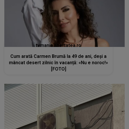
tvmania.libertatea.ro
Cum arată Carmen Brumă la 49 de ani, deși a
mâncat desert zilnic în vacanță: «Nu e noroc!»
[FOTO]