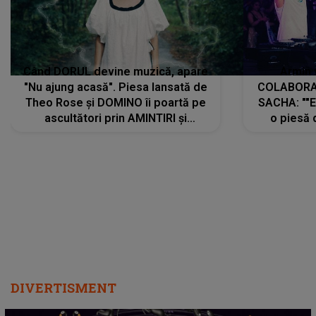
Când DORUL devine muzică, apare
Armin 
"Nu ajung acasă". Piesa lansată de
COLABORAR
Theo Rose și DOMINO îi poartă pe
SACHA: ""E
ascultători prin AMINTIRI și
o piesă 
REGĂSIRI, iar drumul emoțiilor
imediat pre
trece prin sufletul publicului:
cu mine șt
"Pentru toți cei care au plecat
păstrăm do
departe ca să le fie mai bine"
DIVERTISMENT