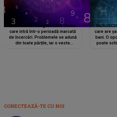
HOROSCOP 7 august 2026. Zodia
HOROSCOP 
care intră într-o perioadă marcată
care are șa
de încercări. Problemele se adună
bani. O opo
din toate părțile, iar o veste
poate schi
neașteptată îi dă planurile peste
la
cap
CONECTEAZĂ-TE CU NOI