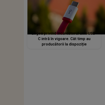
Legea privind încărcătorul unic USB-
C intră în vigoare. Cât timp au
producătorii la dispoziție