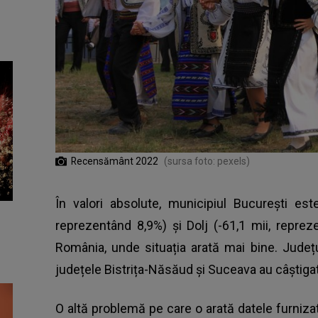
Recensământ 2022
(sursa foto: pexels)
În valori absolute, municipiul București es
reprezentând 8,9%) și Dolj (-61,1 mii, reprez
România, unde situația arată mai bine. Județu
județele Bistrița-Năsăud și Suceava au câștigat 
O altă problemă pe care o arată datele furnizat