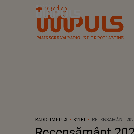
Radio Impuls
RADIO IMPULS
STIRI
RECENSĂMÂNT 202
PIERDUT 1,1 MILIOANE DE LOCUITORI.
Recensământ 202
IATĂ CE ARATĂ DAT