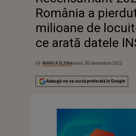
România a pierdut
milioane de locuito
ce arată datele IN
Autor:
Publicat:
BIANCA ELENA
vineri, 30 decembrie 2022
Adaugă-ne ca sursă preferată în Google