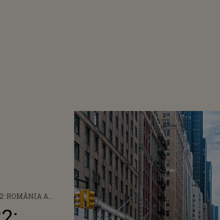
2: ROMÂNIA A
2:
ELE INS