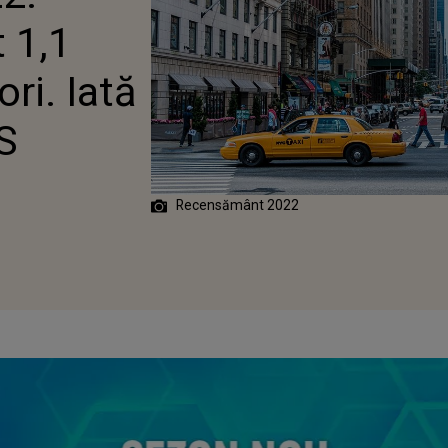
 1,1
ri. Iată
S
Recensământ 2022