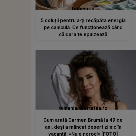
femeia.ro
5 soluții pentru a-ți recăpăta energia
pe caniculă. Ce funcționează când
căldura te epuizează
tvmania.libertatea.ro
Cum arată Carmen Brumă la 49 de
ani, deși a mâncat desert zilnic în
vacanță: «Nu e noroc!» [FOTO]