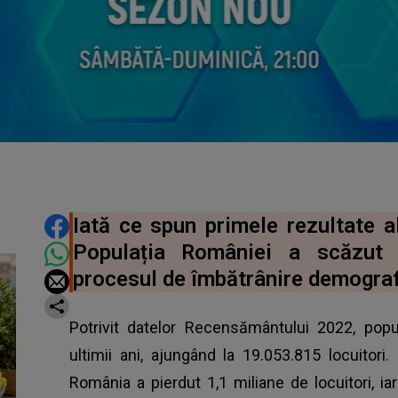
DISTRIBUIE ARTICOLUL
Iată ce spun primele rezultate 
Populația României a scăzut l
procesul de îmbătrânire demograf
Potrivit datelor
Recensământului 2022
, pop
ultimii ani, ajungând la 19.053.815 locuitor
România a pierdut 1,1 miliane de locuitori, i