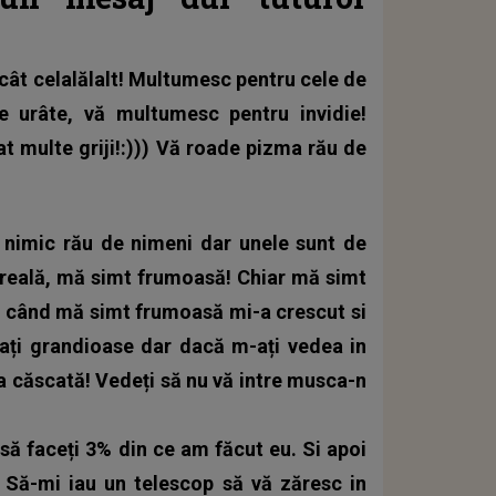
cât celalălalt! Multumesc pentru cele de
le urâte, vă multumesc pentru invidie!
 multe griji!:))) Vă roade pizma rău de
is nimic rău de nimeni dar unele sunt de
t reală, mă simt frumoasă! Chiar mă simt
e când mă simt frumoasă mi-a crescut si
 dați grandioase dar dacă m-ați vedea in
ura căscată! Vedeți să nu vă intre musca-n
re să faceți 3% din ce am făcut eu. Si apoi
 Să-mi iau un telescop să vă zăresc in