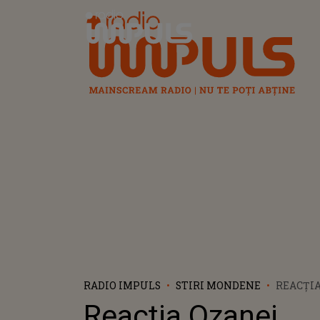
Radio Impuls
RADIO IMPULS
STIRI MONDENE
REACȚIA
BARABA
Reacția Ozanei
ACUZAȚI