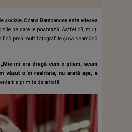
lele sociale, Ozana Barabancea este adesea
inile pe care le postează. Astfel că, mulți
difică prea mult fotografiile și că seamănă
, „Mie mi-era dragă cum o știam, acum
m văzut-o în realitate, nu arată așa, e
ntariile primite de artistă.