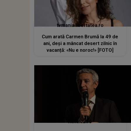
tvmania.libertatea.ro
Cum arată Carmen Brumă la 49 de
ani, deși a mâncat desert zilnic în
vacanță: «Nu e noroc!» [FOTO]
kanald2.ro