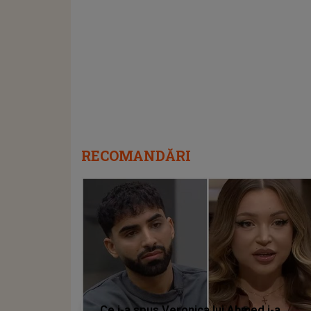
RECOMANDĂRI
Ce i-a spus Veronica lui Ahmed i-a