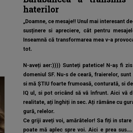
haterilor
„Doamne, ce mesaje!! Unul mai interesant de
susținere si apreciere, cât pentru mesaje
Inseamnă că transformarea mea v-a provocat
tot.
N-aveți aer:)))) Sunteți patetice! N-aș fi z
domeniul SF. Nu-s de ceară, fraierelor, sun
si mă ȘTIU foarte frumoasă, conturată, si d
IQ ul, si pot oricând să vă înfrunt. Aici vă
realitate, ați înghiți in sec. Ați rămâne cu g
gură, relelor.
Ce griji aveți voi, amărâtelor! Sa fiți in sta
poate mă aplec spre voi. Aici e prea sus….