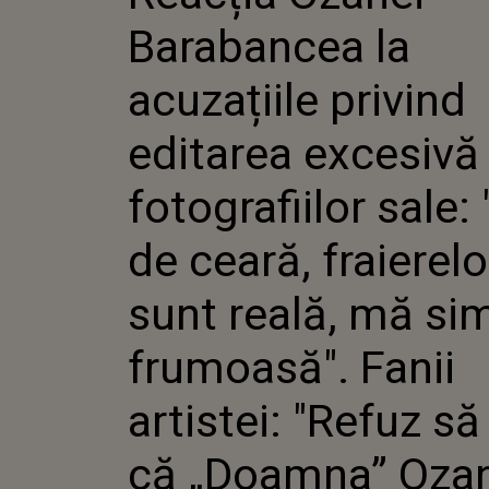
EDITARE
Barabancea la
FOTOGRA
"NU-S D
FRAIERE
acuzațiile privind
REALĂ, 
FRUMOAS
editarea excesivă
ARTISTE
CRED CĂ
OZANA 
fotografiilor sale:
ARE UN
LIMBAJ 
de ceară, fraierelo
UN SITE
sunt reală, mă si
frumoasă". Fanii
artistei: "Refuz să
că „Doamna” Oza