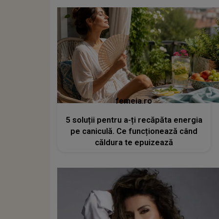
femeia.ro
5 soluții pentru a-ți recăpăta energia
pe caniculă. Ce funcționează când
căldura te epuizează