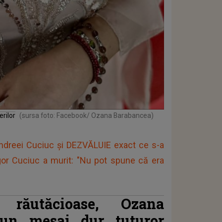
rilor
(sursa foto: Facebook/ Ozana Barabancea)
 Andreei Cuciuc și DEZVĂLUIE exact ce s-a
 Igor Cuciuc a murit: "Nu pot spune că era
 răutăcioase, Ozana
un mesaj dur tuturor