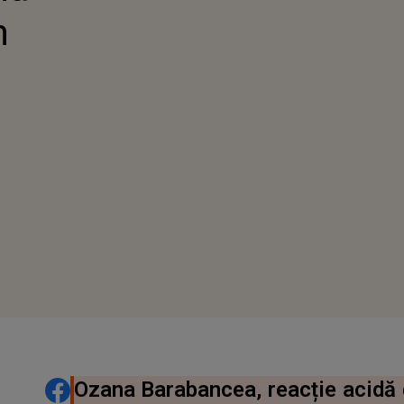
n
DISTRIBUIE ARTICOLUL
Ozana Barabancea, reacție acidă 