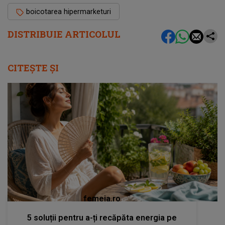
boicotarea hipermarketuri
DISTRIBUIE ARTICOLUL
CITEȘTE ȘI
femeia.ro
5 soluții pentru a-ți recăpăta energia pe