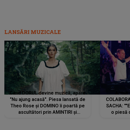
LANSĂRI MUZICALE
Când DORUL devine muzică, apare
Armin 
"Nu ajung acasă". Piesa lansată de
COLABORAR
Theo Rose și DOMINO îi poartă pe
SACHA: ""E
ascultători prin AMINTIRI și
o piesă 
REGĂSIRI, iar drumul emoțiilor
imediat pre
trece prin sufletul publicului:
cu mine șt