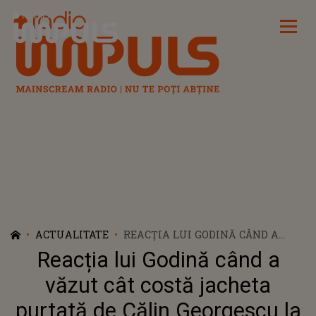
Radio Impuls
ACTUALITATE
REACȚIA LUI GODINĂ CÂND A
VĂZUT CÂT COSTĂ JACHETA
Reacția lui Godină când a
PURTATĂ DE CĂLIN GEORGESCU
LA PIAȚĂ
văzut cât costă jacheta
purtată de Călin Georgescu la