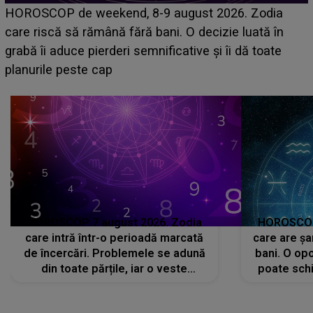
Emanuel a ținut ACEST DETALIU ASCUNS până
acum! În fața Alexandrei, concurentul din Casa Iubirii
face o MĂRTURISIRE NEAȘTEPTATĂ despre mama
sa: "I-am spus și ei în față, eu nu te iubesc pentru
că..."
HOROSCOP 7 august 2026. Zodia
HOROSCOP 
care intră într-o perioadă marcată
care are șa
de încercări. Problemele se adună
bani. O opo
din toate părțile, iar o veste
poate schi
neașteptată îi dă planurile peste
la
cap