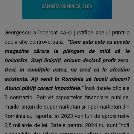
Georgescu a încercat să-și justifice apelul printr-o
declarație controversată.
“Cam asta este cu aceste
magazine cărora le plângem de milă că le
boicotăm. Stați liniștiți, oricum declară profit zero.
Deci, în condițiile astea, nu cred că le afectăm
existența. Ați venit în România să faceți afaceri?
Atunci plătiți corect impozitele.”
Însă datele oficiale
îl contrazic. Potrivit rapoartelor financiare publice,
marile lanțuri de supermarketuri și hipermarketuri din
România au raportat în 2023 venituri de aproximativ
3,5 miliarde de lei. Datele pentru 2024 nu sunt încă