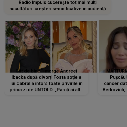
Radio Impuls cucerește tot mai mulți
ascultători: creșteri semnificative în audiență
Cât de bine îi merge Andreei
MĂRTURIA
Ibacka după divorț! Fosta soție a
Pușcău!
lui Cabral a întors toate privirile în
cancer dato
prima zi de UNTOLD: „Parcă ai altă
Berkovich, 
strălucire, emani putere,
accident ru
încredere, siguranță...”
Dacă nu 