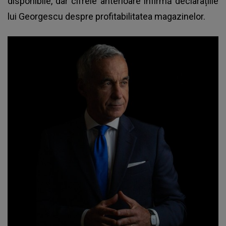
disponibile, dar cifrele anterioare infirmă declarațiile
lui Georgescu despre profitabilitatea magazinelor.