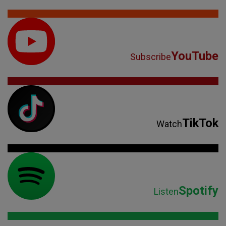
YouTube
Subscribe
TikTok
Watch
Spotify
Listen