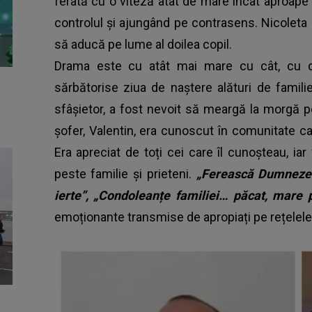
ferată cu o viteză atât de mare încât aproape 
controlul și ajungând pe contrasens. Nicoleta
să aducă pe lume al doilea copil.
Drama este cu atât mai mare cu cât, cu doa
sărbătorise ziua de naștere alături de famili
sfâșietor, a fost nevoit să meargă la morgă pent
șofer, Valentin, era cunoscut în comunitate ca 
Era apreciat de toți cei care îl cunoșteau, ia
peste familie și prieteni.
„Ferească Dumnezeu
ierte”, „Condoleanțe familiei… păcat, mare 
emoționante transmise de apropiați pe rețelele 