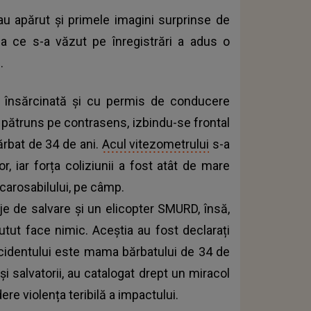
au apărut și primele imagini surprinse de
a ce s-a văzut pe înregistrări a adus o
.
i, însărcinată și cu permis de conducere
 a pătruns pe contrasens, izbindu-se frontal
rbat de 34 de ani.
Acul vitezometrului
s-a
r, iar forța coliziunii a fost atât de mare
 carosabilului, pe câmp.
aje de salvare și un elicopter SMURD, însă,
utut face nimic. Aceștia au fost declarați
ccidentului este mama bărbatului de 34 de
 și salvatorii, au catalogat drept un miracol
re violența teribilă a impactului.