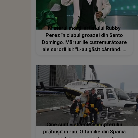
Misterul morții artistului Rubby
Perez în clubul groazei din Santo
Domingo. Mărturiile cutremurătoare
ale surorii lui: "L-au găsit cântând. A
început să cânte ca să-l poată auzi"
Cine sunt victimele elicopterului
prăbușit în râu. O familie din Spania