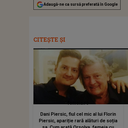
Adaugă-ne ca sursă preferată în Google
CITEȘTE ȘI
femeia.ro
Dani Piersic, fiul cel mic al lui Florin
Piersic, apariție rară alături de soția
sa. Cum arată Orsolya, femeia cu