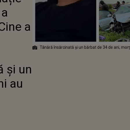
! CINE A
 a
DE FAPT,
ÎN CARE O
SĂRCINATĂ ȘI
Cine a
 DE 34 DE ANI
Tânără însărcinată și un bărbat de 34 de ani, mor
 și un
ni au