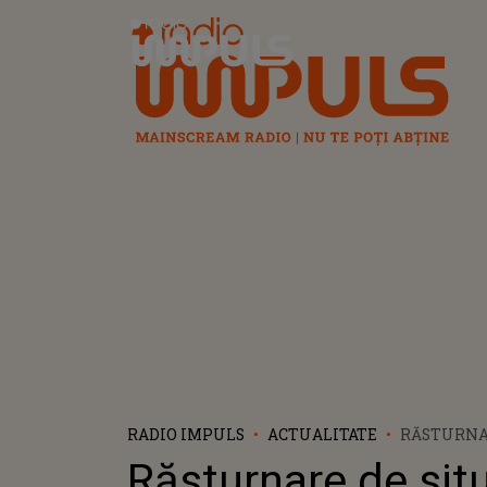
Radio Impuls
RADIO IMPULS
ACTUALITATE
RĂSTURNA
SITUAȚIE 
Răsturnare de sit
CARE A ȘO