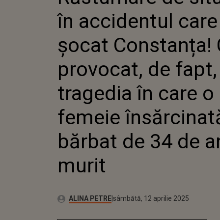
CONSTANȚA
în accidentul care
PROVOCAT, 
TRAGEDIA 
FEMEIE ÎN
șocat Constanța! 
UN BĂRBAT
AU MURIT
provocat, de fapt,
tragedia în care o
femeie însărcinată
bărbat de 34 de a
murit
Autor:
Publicat:
ALINA PETRE
sâmbătă, 12 aprilie 2025