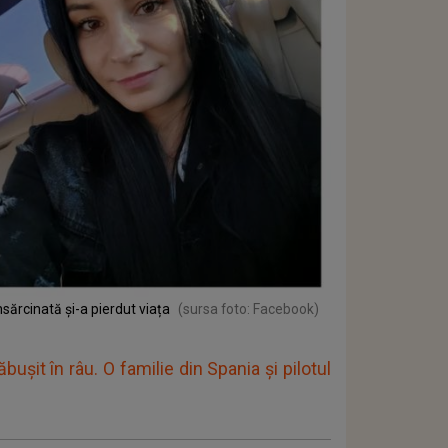
sărcinată și-a pierdut viața
(sursa foto: Facebook)
bușit în râu. O familie din Spania și pilotul