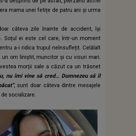
s-a desprins de pe asfalt, pierzând astfel
 era mama unei fetițe de patru ani și urma
r câteva zile înainte de accident, își
e. Soțul ei este cel care, într-un moment
ru a-i ridica trupul neînsuflețit. Celălalt
un om liniștit, muncitor și cu visuri mari.
r vestea morții sale a căzut ca un trăsnet
, nu îmi vine să cred… Dumnezeu să îl
păcat”
, sunt doar câteva dintre mesajele
de socializare.