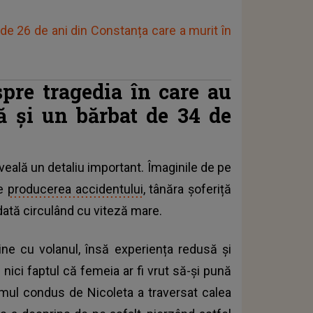
 de 26 de ani din Constanța care a murit în
spre tragedia în care au
ă și un bărbat de 34 de
veală un detaliu important. Îmaginile de pe
de
producerea accidentului
, tânăra șoferiță
dată circulând cu viteză mare.
ne cu volanul, însă experiența redusă și
nici faptul că femeia ar fi vrut să-și pună
ismul condus de Nicoleta a traversat calea