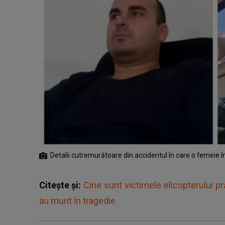
Detalii cutremurătoare din accidentul în care o femeie în
Citește și:
Cine sunt victimele elicopterului pră
au murit în tragedie