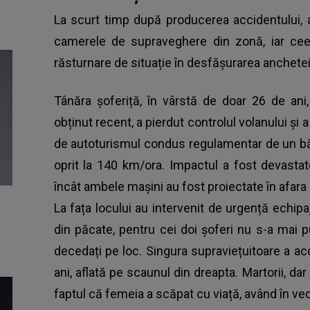
La scurt timp după producerea accidentului, 
camerele de supraveghere din zonă, iar cee
răsturnare de situație în desfășurarea anchetei
Tânăra șoferiță, în vârstă de doar 26 de an
obținut recent, a pierdut controlul volanului și
de autoturismul condus regulamentar de un bă
oprit la 140 km/ora. Impactul a fost devastato
încât ambele mașini au fost proiectate în afara
La fața locului au intervenit de urgență echip
din păcate, pentru cei doi șoferi nu s-a mai p
decedați pe loc. Singura supraviețuitoare a a
ani, aflată pe scaunul din dreapta. Martorii, dar
faptul că femeia a scăpat cu viață, având în vede