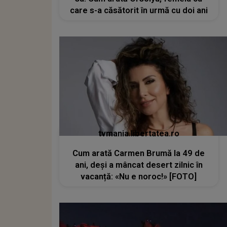
care s-a căsătorit în urmă cu doi ani
tvmania.libertatea.ro
Cum arată Carmen Brumă la 49 de
ani, deși a mâncat desert zilnic în
vacanță: «Nu e noroc!» [FOTO]