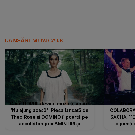
LANSĂRI MUZICALE
Când DORUL devine muzică, apare
Armin 
"Nu ajung acasă". Piesa lansată de
COLABORAR
Theo Rose și DOMINO îi poartă pe
SACHA: ""E
ascultători prin AMINTIRI și
o piesă 
REGĂSIRI, iar drumul emoțiilor
imediat pre