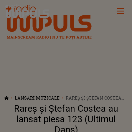
Radio Impuls
LANSĂRI MUZICALE
RAREȘ ȘI ȘTEFAN COSTEA
AU LANSAT PIESA 123
Rareș și Ștefan Costea au
(ULTIMUL DANS)
lansat piesa 123 (Ultimul
Dans)