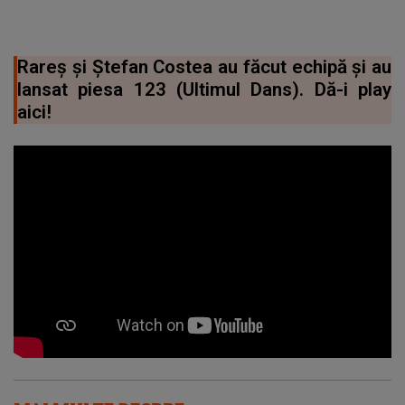
Rareș și Ștefan Costea au făcut echipă și au
lansat piesa 123 (Ultimul Dans). Dă-i play
aici!