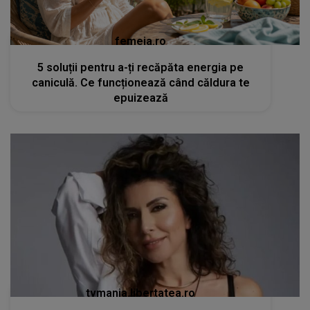
femeia.ro
5 soluții pentru a-ți recăpăta energia pe
caniculă. Ce funcționează când căldura te
epuizează
tvmania.libertatea.ro