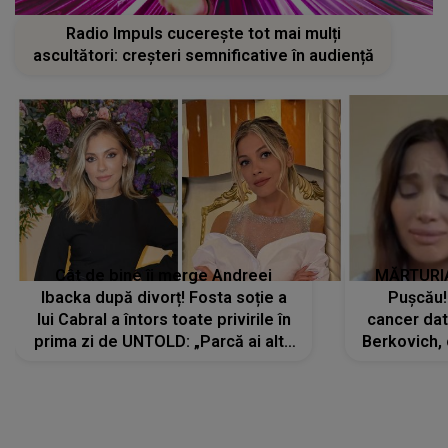
Radio Impuls cucerește tot mai mulți
ascultători: creșteri semnificative în audiență
Cât de bine îi merge Andreei
MĂRTURIA
Ibacka după divorț! Fosta soție a
Pușcău!
lui Cabral a întors toate privirile în
cancer dato
prima zi de UNTOLD: „Parcă ai altă
Berkovich, 
strălucire, emani putere,
accident ru
încredere, siguranță...”
Dacă nu 