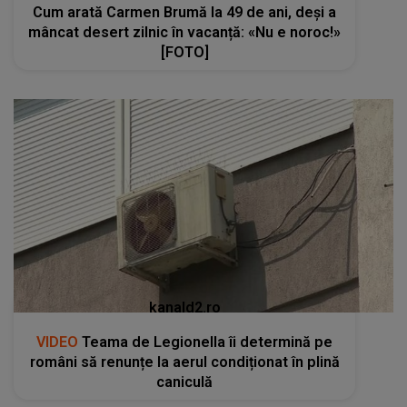
Cum arată Carmen Brumă la 49 de ani, deși a
mâncat desert zilnic în vacanță: «Nu e noroc!»
[FOTO]
kanald2.ro
VIDEO
Teama de Legionella îi determină pe
români să renunțe la aerul condiționat în plină
caniculă