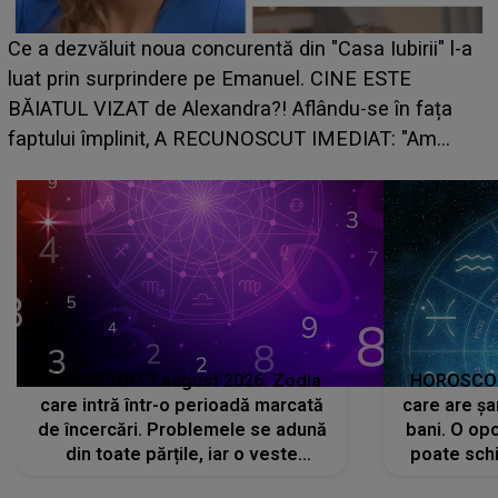
Ce a dezvăluit noua concurentă din "Casa Iubirii" l-a
luat prin surprindere pe Emanuel. CINE ESTE
BĂIATUL VIZAT de Alexandra?! Aflându-se în fața
faptului împlinit, A RECUNOSCUT IMEDIAT: "Am
avut..."
HOROSCOP 7 august 2026. Zodia
HOROSCOP 
care intră într-o perioadă marcată
care are șa
de încercări. Problemele se adună
bani. O opo
din toate părțile, iar o veste
poate schi
neașteptată îi dă planurile peste
la