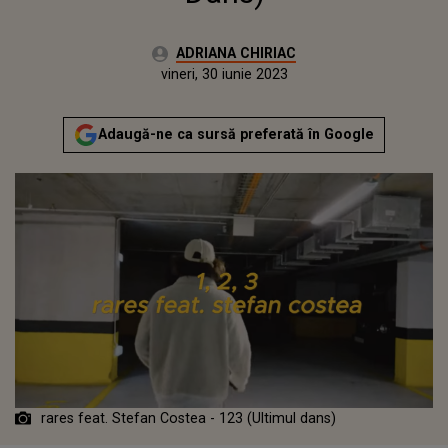
Autor:
ADRIANA CHIRIAC
Publicat:
vineri, 30 iunie 2023
Actualizat:
vineri, 30 iunie 2023
Adaugă-ne ca sursă preferată în Google
rares feat. Stefan Costea - 123 (Ultimul dans)