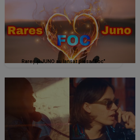
Rareș și JUNO au lansat piesa "Foc"