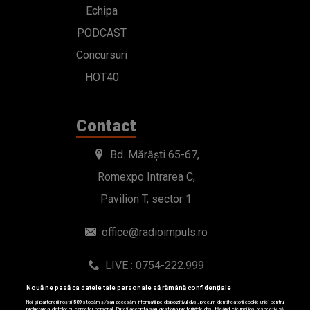
Echipa
PODCAST
Concursuri
HOT40
Contact
Bd. Mărăști 65-67,
Romexpo Intrarea C,
Pavilion T, sector 1
office@radioimpuls.ro
LIVE : 0754-222.999
WhatsApp: 0754-222.999
Nouă ne pasă ca datele tale personale să rămână confidențiale
Noi și partenerii noștri
589
stocăm și/sau accesăm informații pe dispozitivul dvs., precum identificatorii cookie unici pentru
prelucrarea datelor cu caracter personal. Puteți accepta sau gestiona preferințele dvs. făcând clic mai jos, respectiv vă