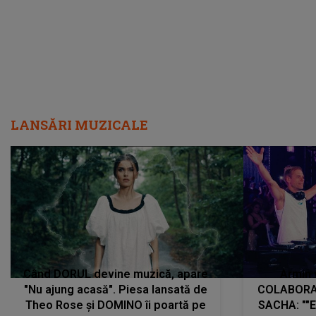
LANSĂRI MUZICALE
Când DORUL devine muzică, apare
Armin 
"Nu ajung acasă". Piesa lansată de
COLABORAR
Theo Rose și DOMINO îi poartă pe
SACHA: ""E