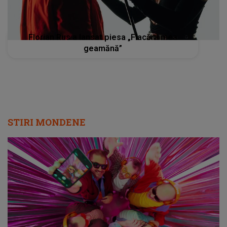
Florian Rus a lansat piesa „Flacăra mea
geamănă”
STIRI MONDENE