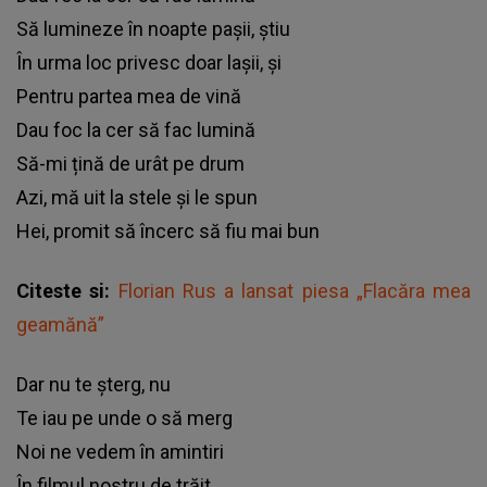
Să lumineze în noapte pașii, știu
În urma loc privesc doar lașii, și
Pentru partea mea de vină
Dau foc la cer să fac lumină
Să-mi țină de urât pe drum
Azi, mă uit la stele și le spun
Hei, promit să încerc să fiu mai bun
Citeste si:
Florian Rus a lansat piesa „Flacăra mea
geamănă”
Dar nu te șterg, nu
Te iau pe unde o să merg
Noi ne vedem în amintiri
În filmul nostru de trăit