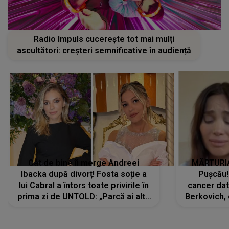
Radio Impuls cucerește tot mai mulți
ascultători: creșteri semnificative în audiență
Cât de bine îi merge Andreei
MĂRTURIA
Ibacka după divorț! Fosta soție a
Pușcău!
lui Cabral a întors toate privirile în
cancer dato
prima zi de UNTOLD: „Parcă ai altă
Berkovich, 
strălucire, emani putere,
accident ru
încredere, siguranță...”
Dacă nu 