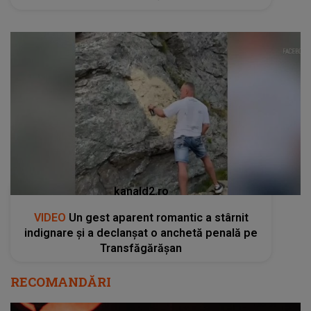
kanald2.ro
VIDEO
Un gest aparent romantic a stârnit
indignare și a declanșat o anchetă penală pe
Transfăgărășan
RECOMANDĂRI