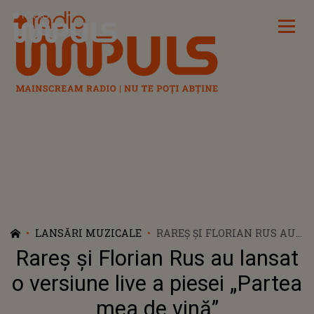
Radio Impuls
LANSĂRI MUZICALE
RAREȘ ȘI FLORIAN RUS AU
LANSAT O VERSIUNE LIVE A
Rareș și Florian Rus au lansat
PIESEI „PARTEA MEA DE
VINĂ”
o versiune live a piesei „Partea
mea de vină”