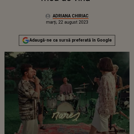
Autor:
ADRIANA CHIRIAC
Publicat:
luni, 22 august 2022
Actualizat:
marți, 22 august 2023
Adaugă-ne ca sursă preferată în Google