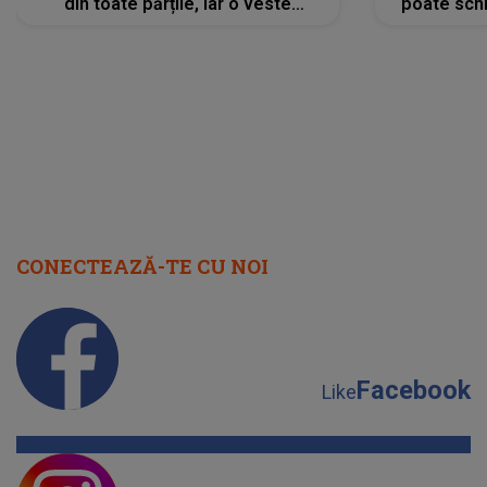
din toate părțile, iar o veste
poate schi
neașteptată îi dă planurile peste
la
cap
CONECTEAZĂ-TE CU NOI
Facebook
Like