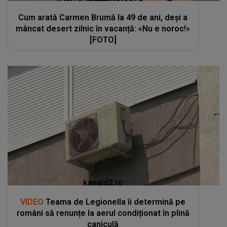
Cum arată Carmen Brumă la 49 de ani, deși a
mâncat desert zilnic în vacanță: «Nu e noroc!»
[FOTO]
kanald2.ro
VIDEO
Teama de Legionella îi determină pe
români să renunțe la aerul condiționat în plină
caniculă