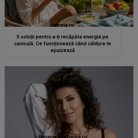
femeia.ro
5 soluții pentru a-ți recăpăta energia pe
caniculă. Ce funcționează când căldura te
epuizează
tvmania.libertatea.ro