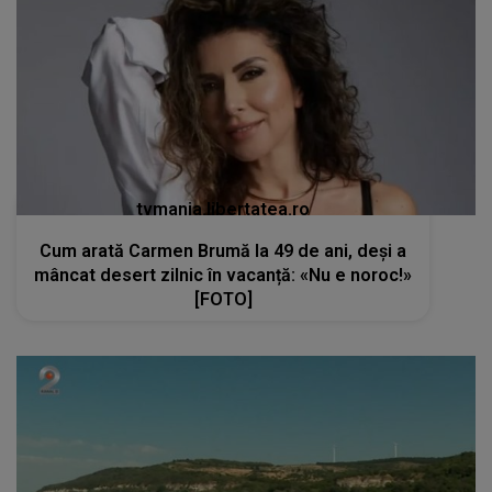
tvmania.libertatea.ro
Cum arată Carmen Brumă la 49 de ani, deși a
mâncat desert zilnic în vacanță: «Nu e noroc!»
[FOTO]