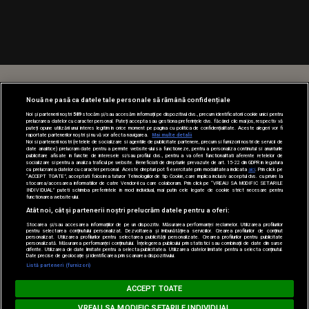
Nouă ne pasă ca datele tale personale să rămână confidențiale
Noi și partenerii noștri
589
stocăm și/sau accesăm informații pe dispozitivul dvs., precum identificatorii cookie unici pentru
prelucrarea datelor cu caracter personal. Puteți accepta sau gestiona preferințele dvs. făcând clic mai jos, respectiv vă
puteți opune utilizării unui interes legitim în orice moment pe pagina cu politica de confidențialitate. Aceste alegeri vor fi
raportate partenerilor noștri și nu vă vor afecta navigarea.
Mai multe detalii
Noi si partenerii nostri (retelele de socializare si agentiile de publicitate partenere, precum si furnizorii nostri de servicii de
date analitice) prelucram date pentru a permite website-ului sa functioneze, pentru a personaliza continutul si anunturile
publicitare afisate in functie de interesele si/sau profilul dvs., pentru a va oferi functionalitati aferente retelelor de
socializare si pentru a analiza traficul pe website. Beneficiati de drepturile prevazute de art. 15-22 din GDPR in legatura
cu prelucrarea datelor cu caracter personal. Aceste drepturi pot fi exercitate prin modalitatea indicata
aici
. Prin click pe
“ACCEPT TOATE”, acceptati folosirea tuturor Tehnologiilor de tip Cookie, care implica inclusiv acceptul dvs. cu privire la
stocarea/accesarea informatiilor de catre Vendor-ii cu care colaboram. Prin click pe “VREAU SA MODIFIC SETARILE
INDIVIDUAL” puteti schimba preferintele in mod individual, mai putin cele legate de cookie strict necesare pentru
functionarea website-ului.
Atât noi, cât și partenerii noștri prelucrăm datele pentru a oferi:
Stocarea și/sau accesarea informațiilor de pe un dispozitiv. Măsurarea performanței reclamelor. Utilizarea profilurilor
pentru selectarea conținutului personalizat. Dezvoltarea și îmbunătățirea serviciilor. Crearea profilurilor de conținut
personalizat. Utilizarea profilurilor pentru selectarea publicității personalizate. Crearea profilurilor pentru publicitate
personalizată. Măsurarea performanței conținutului. Înțelegerea publicului prin statistici sau combinații de date din surse
diferite. Utilizarea de date limitate pentru a selecta publicitatea. Utilizarea datelor limitate pentru a selecta conținutul.
Date precise de geolocație și identificarea prin scanarea dispozitivului.
Listă parteneri (furnizori)
Loading...
BARĂ LA BARĂ
ACCEPT TOATE
www.radioimpuls.ro
VREAU SA MODIFIC SETARILE INDIVIDUAL