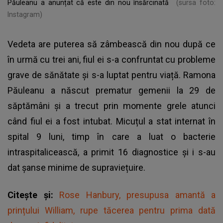
Păuleanu a anunțat că este din nou însărcinată
(sursa foto:
Instagram)
Vedeta are puterea să zâmbească din nou după ce
în urmă cu trei ani, fiul ei s-a confruntat cu probleme
grave de sănătate și s-a luptat pentru viață. Ramona
Păuleanu a născut prematur gemenii la 29 de
săptămâni și a trecut prin momente grele atunci
când fiul ei a fost intubat. Micuțul a stat internat în
spital 9 luni, timp în care a luat o bacterie
intraspitalicească, a primit 16 diagnostice și i s-au
dat șanse minime de supraviețuire.
Citește și:
Rose Hanbury, presupusa amantă a
prințului William, rupe tăcerea pentru prima dată