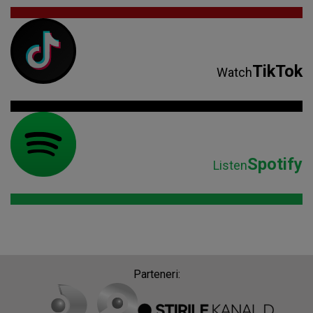
TikTok
Watch
Spotify
Listen
Parteneri: