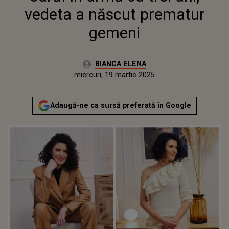
vedeta a născut prematur
gemeni
Autor:
BIANCA ELENA
Publicat:
marți, 19 martie 2024
Actualizat:
miercuri, 19 martie 2025
Adaugă-ne ca sursă preferată în Google