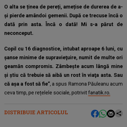
O alta se ținea de pereți, amețise de durerea de a-
și pierde amândoi gemenii. După ce trecuse încă o
dată prin asta. Încă o dată! Mi s-a părut de
neconceput.
Copil cu 16 diagnostice, intubat aproape 6 luni, cu
şanse minime de supravieţuire, numit de multe ori
geamăn compromis. Zâmbește acum lângă mine
și știu că trebuie să aibă un rost în viaţa asta. Sau
că așa a fost să fie”
, a spus Ramona Păuleanu acum
ceva timp, pe rețelele sociale, potrivit
fanatik.ro.
DISTRIBUIE ARTICOLUL