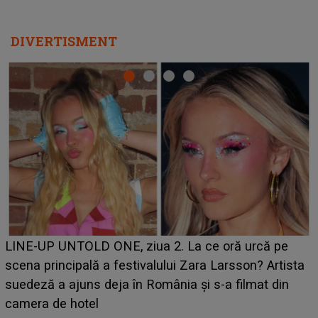
DIVERTISMENT
Ce a dezvăluit noua concurentă din "Casa Iubirii" l-a
luat prin surprindere pe Emanuel. CINE ESTE
BĂIATUL VIZAT de Alexandra?! Aflându-se în fața
faptului împlinit, A RECUNOSCUT IMEDIAT: "Am