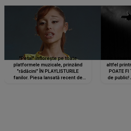
"Petal" înflorește pe toate
De această 
platformele muzicale, prinzând
altfel prin
"rădăcini" ÎN PLAYLISTURILE
POATE FI
fanilor. Piesa lansată recent de
de public!
Ariana Grande îi face pe
a lansat V
ascultători SĂ O ASCULTE PE
REPEAT