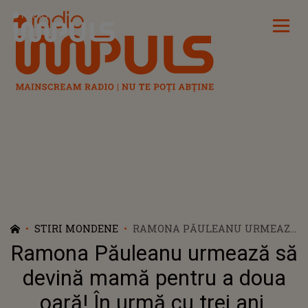
Radio Impuls
STIRI MONDENE
RAMONA PĂULEANU URMEAZĂ
SĂ DEVINĂ MAMĂ PENTRU A
Ramona Păuleanu urmează să
DOUA OARĂ! ÎN URMĂ CU TREI
ANI, VEDETA A NĂSCUT
devină mamă pentru a doua
PREMATUR GEMENI
oară! În urmă cu trei ani,