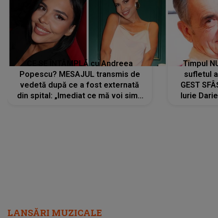
CE SE ÎNTÂMPLĂ cu Andreea
Timpul N
Popescu? MESAJUL transmis de
sufletul 
vedetă după ce a fost externată
GEST SFÂȘ
din spital: „Imediat ce mă voi simți
Iurie Dari
mai bine...”
măsură ce
LANSĂRI MUZICALE