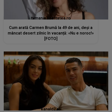
tvmania.libertatea.ro
Cum arată Carmen Brumă la 49 de ani, deși a
mâncat desert zilnic în vacanță: «Nu e noroc!»
[FOTO]
kanald2.ro