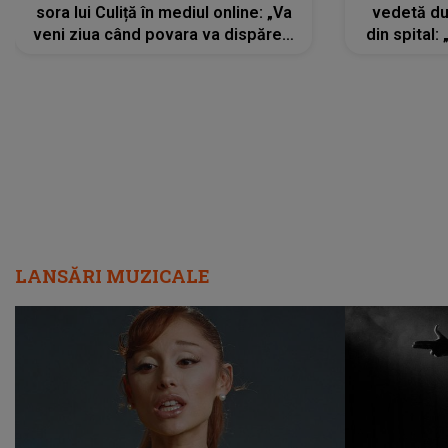
sora lui Culiță în mediul online: „Va
vedetă du
veni ziua când povara va dispărea,
din spital:
iar lacrimile...”
LANSĂRI MUZICALE