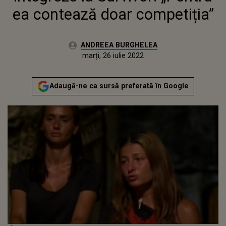
ea contează doar competiția”
Autor:
ANDREEA BURGHELEA
Publicat:
joi, 17 iunie 2021
Actualizat:
marți, 26 iulie 2022
Adaugă-ne ca sursă preferată în Google