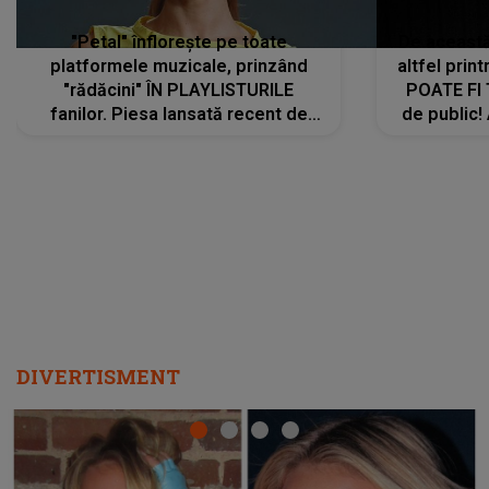
"Petal" înflorește pe toate
De această 
platformele muzicale, prinzând
altfel prin
"rădăcini" ÎN PLAYLISTURILE
POATE FI
fanilor. Piesa lansată recent de
de public!
Ariana Grande îi face pe
a lansat V
ascultători SĂ O ASCULTE PE
REPEAT
DIVERTISMENT