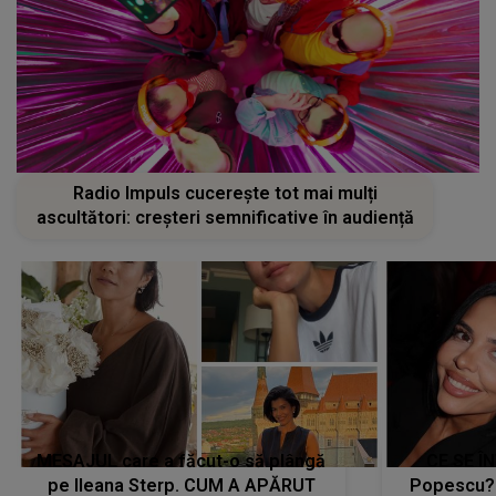
Radio Impuls cucerește tot mai mulți
ascultători: creșteri semnificative în audiență
MESAJUL care a făcut-o să plângă
CE SE Î
pe Ileana Sterp. CUM A APĂRUT
Popescu?