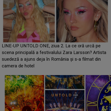
Ce a dezvăluit noua concurentă din "Casa Iubirii" l-a
luat prin surprindere pe Emanuel. CINE ESTE
BĂIATUL VIZAT de Alexandra?! Aflându-se în fața
faptului împlinit, A RECUNOSCUT IMEDIAT: "Am
avut..."