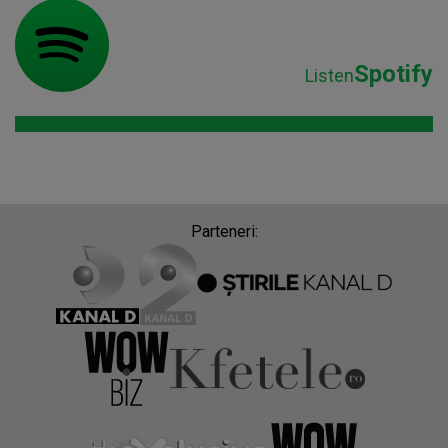
Spotify
Listen
Parteneri: