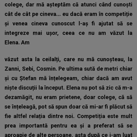
colege, dar mă așteptăm că atunci când cunoști
cât de cât pe cineva... eu dacă eram în competiție
și venea cineva cunoscut l-aș fi ajutat să se
integreze mai ușor, ceea ce nu am văzut la
Elena. Am
văzut asta la ceilalți, care nu mă cunoșteau, la
Zanni, Sebi, Cosmin. Pe ultima sută de metri chiar
și cu Ștefan mă înțelegeam, chiar dacă am avut
niște discuții la început. Elena nu pot să zic că m-a
dezamăgit, nu eram prietene, doar colege, că să
se înțeleagă, pot să spun doar că mi-ar fi plăcut să
fie altfel relația dintre noi. Competiția este mult
prea importantă pentru ea și a preferat să se
aproapie de alte persoane, asta după ce i-am luat