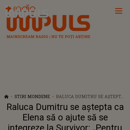
Radio Impuls
STIRI MONDENE
RALUCA DUMITRU SE AȘTEPTA
CA ELENA SĂ O AJUTE SĂ SE
Raluca Dumitru se aștepta ca
INTEGREZE LA SURVIVOR:
„PENTRU EA CONTEAZĂ DOAR
Elena să o ajute să se
COMPETIȚIA”
integreze la Survivor: „Pentru