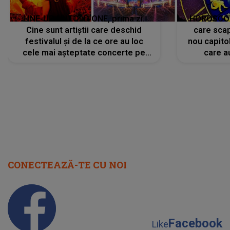
LINE-UP UNTOLD ONE, prima zi.
HOROSCOP 
Cine sunt artiștii care deschid
care scap
festivalul și de la ce ore au loc
nou capitol
cele mai așteptate concerte pe
care a
scena principală?
perioadă 
CONECTEAZĂ-TE CU NOI
Facebook
Like