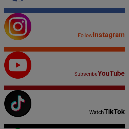
Instagram
Follow
YouTube
Subscribe
TikTok
Watch