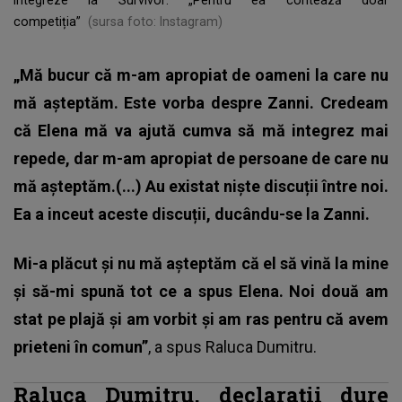
competiția”
(sursa foto: Instagram)
„Mă bucur că m-am apropiat de oameni la care nu
mă așteptăm. Este vorba despre Zanni. Credeam
că Elena mă va ajută cumva să mă integrez mai
repede, dar m-am apropiat de persoane de care nu
mă așteptăm.(...) Au existat niște discuții între noi.
Ea a inceut aceste discuții, ducându-se la Zanni.
Mi-a plăcut și nu mă așteptăm că el să vină la mine
și să-mi spună tot ce a spus Elena. Noi două am
stat pe plajă și am vorbit și am ras pentru că avem
prieteni în comun”
, a spus Raluca Dumitru.
Raluca Dumitru, declarații dure