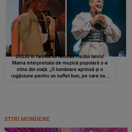
DOLIU în familia lui Nicolae Furdui Iancu!
Mama interpretului de muzică populară s-a
stins din viață: „O lumânare aprinsă și o
rugăciune pentru un suflet bun, pe care nu îl
vom uita niciodată”
STIRI MONDENE