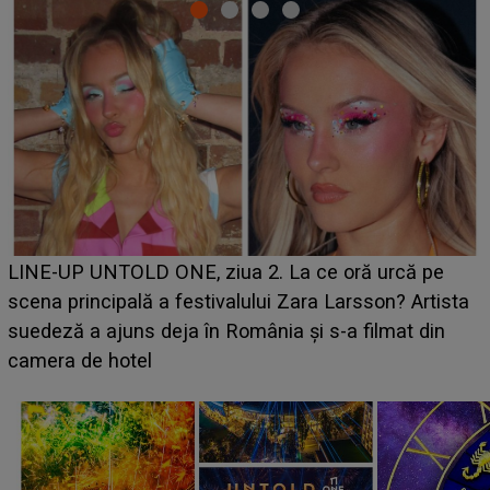
Ce a dezvăluit noua concurentă din "Casa Iubirii" l-a
luat prin surprindere pe Emanuel. CINE ESTE
BĂIATUL VIZAT de Alexandra?! Aflându-se în fața
faptului împlinit, A RECUNOSCUT IMEDIAT: "Am
avut..."