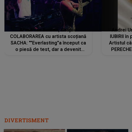
Armin van Buuren, despre
Andrei U
COLABORAREA cu artista scoțiană
IUBIRII în
SACHA: ""Everlasting"a început ca
Artistul 
o piesă de test, dar a devenit
PERECHE 
imediat preferata fanilor. Sacha și
care aleg
cu mine știam că nu am putea să o
același dr
păstrăm doar pentru noi prea mult
R
timp"
DIVERTISMENT