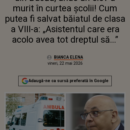
CARE ERA ACOLO AVEA TOT
murit în curtea școlii! Cum
DREPTUL SĂ...”
putea fi salvat băiatul de clasa
a VIII-a: „Asistentul care era
acolo avea tot dreptul să...”
Autor:
BIANCA ELENA
Publicat:
vineri, 22 mai 2026
Adaugă-ne ca sursă preferată în Google