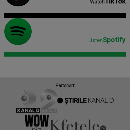
TikTok
Watch
Spotify
Listen
Parteneri: