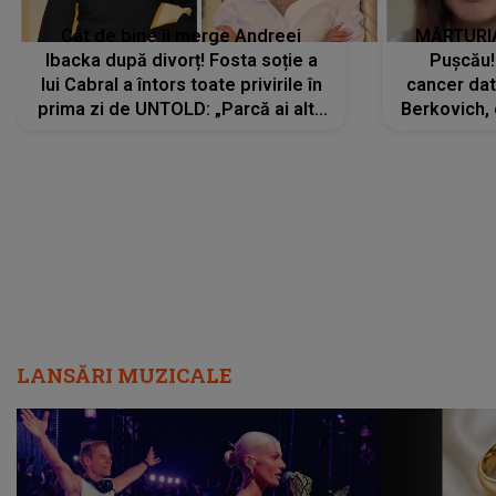
Cât de bine îi merge Andreei
MĂRTURIA
Ibacka după divorț! Fosta soție a
Pușcău!
lui Cabral a întors toate privirile în
cancer dato
prima zi de UNTOLD: „Parcă ai altă
Berkovich, 
strălucire, emani putere,
accident ru
încredere, siguranță...”
Dacă nu 
LANSĂRI MUZICALE