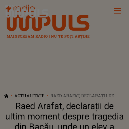
Radio Impuls
ACTUALITATE
RAED ARAFAT, DECLARAȚII DE
ULTIM MOMENT DESPRE
Raed Arafat, declarații de
TRAGEDIA DIN BACĂU, UNDE UN
ELEV A MURIT ÎN CURTEA ȘCOLII!
ultim moment despre tragedia
CUM PUTEA FI SALVAT BĂIATUL
din Bacău, unde un elev a
DE CLASA A VIII-A: „ASISTENTUL