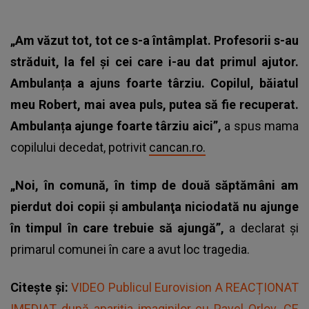
„Am văzut tot, tot ce s-a întâmplat. Profesorii s-au
străduit, la fel și cei care i-au dat primul ajutor.
Ambulanța a ajuns foarte târziu. Copilul, băiatul
meu Robert, mai avea puls, putea să fie recuperat.
Ambulanța ajunge foarte târziu aici”,
a spus mama
copilului decedat, potrivit
cancan.ro.
„Noi, în comună, în timp de două săptămâni am
pierdut doi copii şi ambulanţa niciodată nu ajunge
în timpul în care trebuie să ajungă”,
a declarat și
primarul comunei în care a avut loc tragedia.
Citește și:
VIDEO Publicul Eurovision A REACȚIONAT
IMEDIAT după apariția imaginilor cu Pavel Orlov. CE