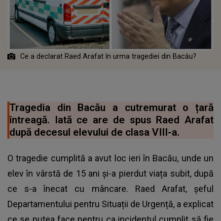
Ce a declarat Raed Arafat în urma tragediei din Bacău?
Tragedia din Bacău a cutremurat o țară
întreagă. Iată ce are de spus Raed Arafat
după decesul elevului de clasa VIII-a.
O tragedie cumplită a avut loc ieri în Bacău, unde un
elev în vârstă de 15 ani și-a pierdut viața subit, după
ce s-a înecat cu mâncare. Raed Arafat, șeful
Departamentului pentru Situații de Urgență, a explicat
ce se putea face pentru ca incidentul cumplit să fie