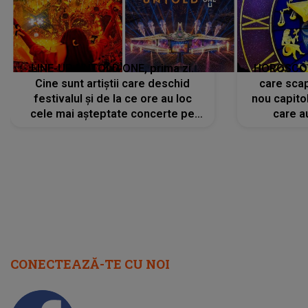
LINE-UP UNTOLD ONE, prima zi.
HOROSCOP 
Cine sunt artiștii care deschid
care scap
festivalul și de la ce ore au loc
nou capitol
cele mai așteptate concerte pe
care a
scena principală?
perioadă 
CONECTEAZĂ-TE CU NOI