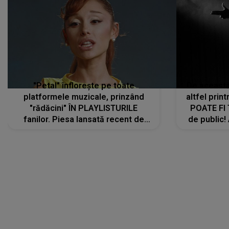
"Petal" înflorește pe toate
De această 
platformele muzicale, prinzând
altfel prin
"rădăcini" ÎN PLAYLISTURILE
POATE FI
fanilor. Piesa lansată recent de
de public!
Ariana Grande îi face pe
a lansat V
ascultători SĂ O ASCULTE PE
REPEAT