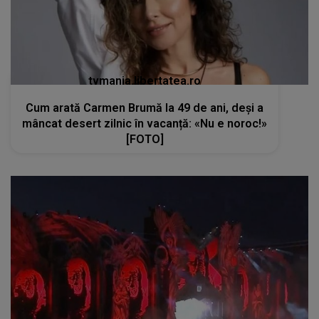
tvmania.libertatea.ro
Cum arată Carmen Brumă la 49 de ani, deși a
mâncat desert zilnic în vacanță: «Nu e noroc!»
[FOTO]