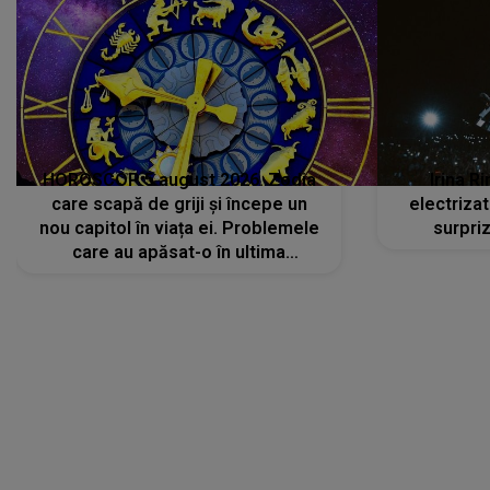
HOROSCOP 5 august 2026. Zodia
Irina R
care scapă de griji și începe un
electriza
nou capitol în viața ei. Problemele
surpri
care au apăsat-o în ultima
perioadă își găsesc, în sfârșit,
rezolvarea