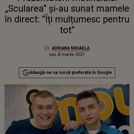
„Scularea” și-au sunat mamele
în direct: ”Îți mulțumesc pentru
tot”
Autor:
ADRIANA MIHAELA
Publicat:
luni, 8 martie 2021
Actualizat:
luni, 8 martie 2021
Adaugă-ne ca sursă preferată în Google