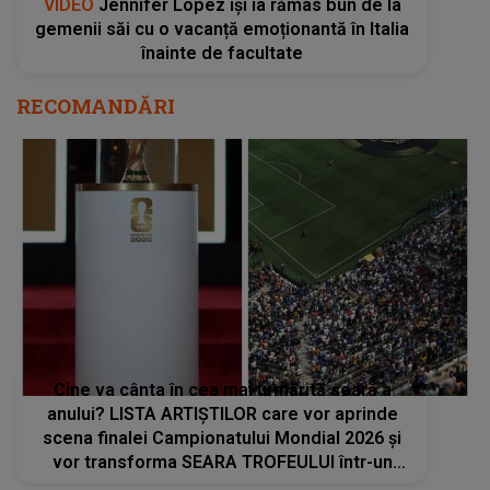
VIDEO
Jennifer Lopez își ia rămas bun de la
gemenii săi cu o vacanță emoționantă în Italia
înainte de facultate
RECOMANDĂRI
Cine va cânta în cea mai urmărită seară a
anului? LISTA ARTIȘTILOR care vor aprinde
scena finalei Campionatului Mondial 2026 și
vor transforma SEARA TROFEULUI într-un
show de neuitat: "Ceremonia de închidere va