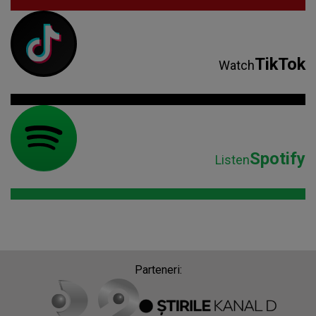
TikTok
Watch
Spotify
Listen
Parteneri: