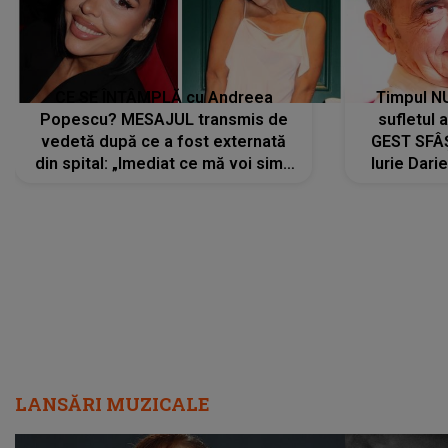
CE SE ÎNTÂMPLĂ cu Andreea
Timpul N
Popescu? MESAJUL transmis de
sufletul 
vedetă după ce a fost externată
GEST SFÂȘ
din spital: „Imediat ce mă voi simți
Iurie Dari
mai bine...”
măsură ce
LANSĂRI MUZICALE