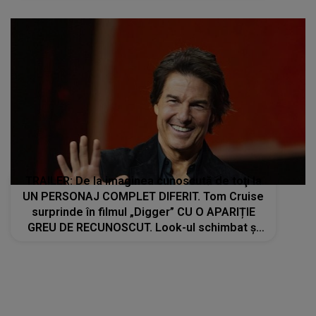
încheia..."
TRAILER: De la imaginea cunoscută de toţi la
UN PERSONAJ COMPLET DIFERIT. Tom Cruise
surprinde în filmul „Digger” CU O APARIȚIE
GREU DE RECUNOSCUT. Look-ul schimbat şi
detaliile personajului au făcut ca mulţi fani să
privească de două ori imaginile