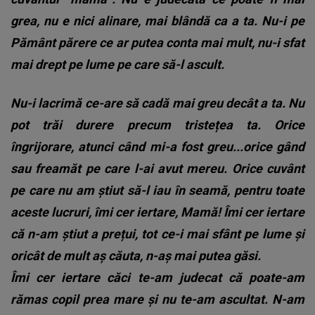
grea, nu e nici alinare, mai blândă ca a ta. Nu-i pe
Pământ părere ce ar putea conta mai mult, nu-i sfat
mai drept pe lume pe care să-l ascult.
Nu-i lacrimă ce-are să cadă mai greu decât a ta. Nu
pot trăi durere precum tristețea ta. Orice
îngrijorare, atunci când mi-a fost greu...orice gând
sau freamăt pe care l-ai avut mereu. Orice cuvânt
pe care nu am știut să-l iau în seamă, pentru toate
aceste lucruri, îmi cer iertare, Mamă! Îmi cer iertare
că n-am știut a prețui, tot ce-i mai sfânt pe lume și
oricât de mult aș căuta, n-aș mai putea găsi.
Îmi cer iertare căci te-am judecat că poate-am
rămas copil prea mare și nu te-am ascultat. N-am