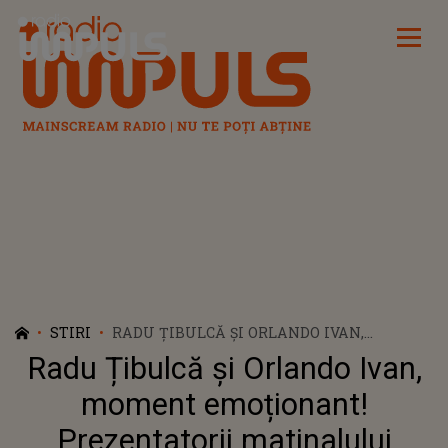
Radio Impuls
STIRI
RADU ȚIBULCĂ ȘI ORLANDO IVAN,
MOMENT EMOȚIONANT! PREZENTATORII
Radu Țibulcă și Orlando Ivan,
MATINALULUI „SCULAREA” ȘI-AU SUNAT
MAMELE ÎN DIRECT: ”ÎȚI MULȚUMESC
moment emoționant!
PENTRU TOT”
Prezentatorii matinalului