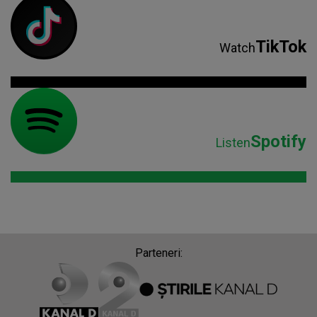
TikTok
Watch
Spotify
Listen
Parteneri: