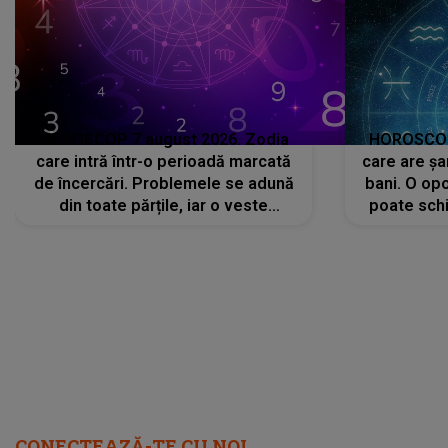
HOROSCOP 7 august 2026. Zodia
HOROSCOP 
care intră într-o perioadă marcată
care are șa
de încercări. Problemele se adună
bani. O opo
din toate părțile, iar o veste
poate schi
neașteptată îi dă planurile peste
la
cap
CONECTEAZĂ-TE CU NOI