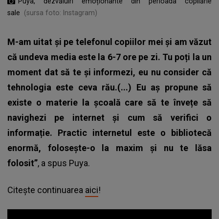
Puya, dezvăluiri emoționante din perioada copilărie
sale
(sursa foto: Instagram)
M-am uitat și pe telefonul copiilor mei și am văzut
că undeva media este la 6-7 ore pe zi. Tu poți la un
moment dat să te și informezi, eu nu consider că
tehnologia este ceva rău.(...) Eu aș propune să
existe o materie la școală care să te învețe să
navighezi pe internet și cum să verifici o
informație. Practic internetul este o bibliotecă
enormă, folosește-o la maxim și nu te lăsa
folosit”
, a spus Puya.
Citește continuarea
aici
!