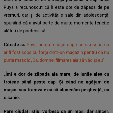
Puya a recunoscut că îi este dor de zăpada de pe
vremuri, dar și de activitățile sale din adolescență,
spunând că a avut parte de multe momente fericite
alături de prietenii săi.
Citeste si:
Puya, prima reacție după ce s-a scris că
ar fi fost scos cu forța dintr-un magazin pentru că nu
purta mască: „Dă, domne, filmarea aia să văd şi eu”
„Îmi e dor de zăpada aia mare, de lunile alea cu
troiene până peste cap. Și când ne agățam de
mașini sau tramvaie ca să alunecăm pe gheață, ca
o sanie.
Pare ciudat, știu, vorbesc ca un moș, dar sincer,