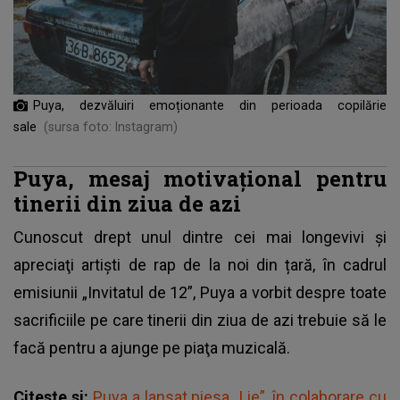
Puya, dezvăluiri emoționante din perioada copilărie
sale
(sursa foto: Instagram)
Puya, mesaj motivațional pentru
tinerii din ziua de azi
Cunoscut drept unul dintre cei mai longevivi şi
apreciaţi artişti de rap de la noi din țară, în cadrul
emisiunii „Invitatul de 12”,
Puya a vorbit despre toate
sacrificiile pe care tinerii din ziua de azi trebuie să le
facă
pentru a ajunge pe piaţa muzicală.
Citeste si:
Puya a lansat piesa „Lie”, în colaborare cu