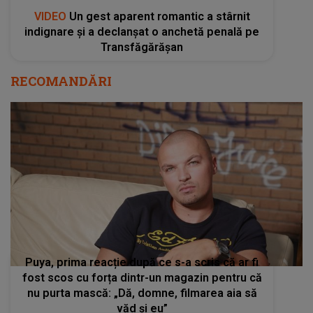
VIDEO
Un gest aparent romantic a stârnit
indignare și a declanșat o anchetă penală pe
Transfăgărășan
RECOMANDĂRI
Puya, prima reacție după ce s-a scris că ar fi
fost scos cu forța dintr-un magazin pentru că
nu purta mască: „Dă, domne, filmarea aia să
văd şi eu”