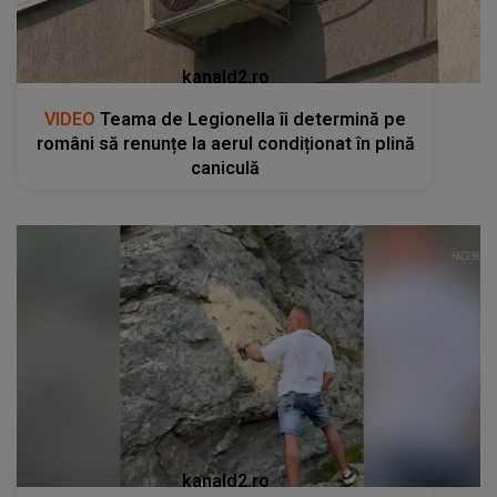
kanald2.ro
VIDEO
Teama de Legionella îi determină pe
români să renunțe la aerul condiționat în plină
caniculă
kanald2.ro