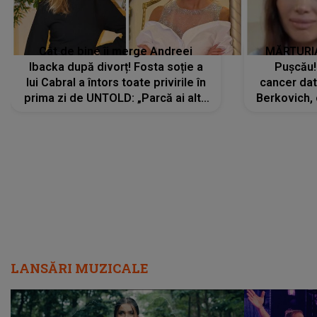
Cât de bine îi merge Andreei
MĂRTURIA
Ibacka după divorț! Fosta soție a
Pușcău!
lui Cabral a întors toate privirile în
cancer dato
prima zi de UNTOLD: „Parcă ai altă
Berkovich, 
strălucire, emani putere,
accident ru
încredere, siguranță...”
Dacă nu 
LANSĂRI MUZICALE