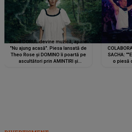
Când DORUL devine muzică, apare
Armin 
"Nu ajung acasă". Piesa lansată de
COLABORAR
Theo Rose și DOMINO îi poartă pe
SACHA: ""E
ascultători prin AMINTIRI și
o piesă 
REGĂSIRI, iar drumul emoțiilor
imediat pre
trece prin sufletul publicului:
cu mine șt
"Pentru toți cei care au plecat
păstrăm do
departe ca să le fie mai bine"