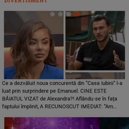
DIVERTISMENT
HOROSCOP de weekend, 8-9 august 2026. Z
irii" l-a
care riscă să rămână fără bani. O decizie luat
E
grabă îi aduce pierderi semnificative și îi dă t
n fața
planurile peste cap
 "Am