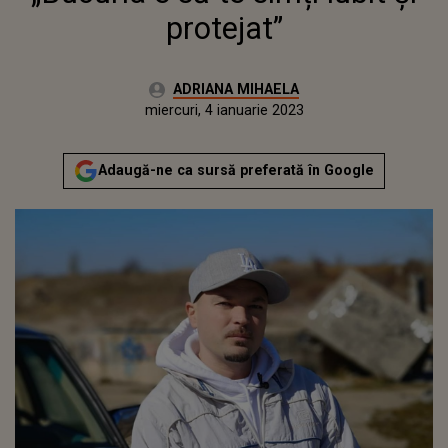
protejat”
Autor:
ADRIANA MIHAELA
Publicat:
marți, 4 ianuarie 2022
Actualizat:
miercuri, 4 ianuarie 2023
Adaugă-ne ca sursă preferată în Google