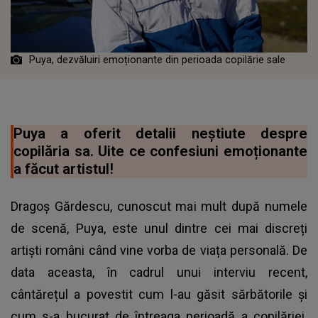
Puya, dezvăluiri emoționante din perioada copilărie sale
Puya a oferit detalii neștiute despre
copilăria sa. Uite ce confesiuni emoționante
a făcut artistul!
Dragoș Gărdescu, cunoscut mai mult după numele
de scenă, Puya, este unul dintre cei mai discreți
artiști români când vine vorba de viața personală. De
data aceasta, în cadrul unui interviu recent,
cântărețul a povestit cum l-au găsit sărbătorile și
cum s-a bucurat de întreaga perioadă a copilăriei.