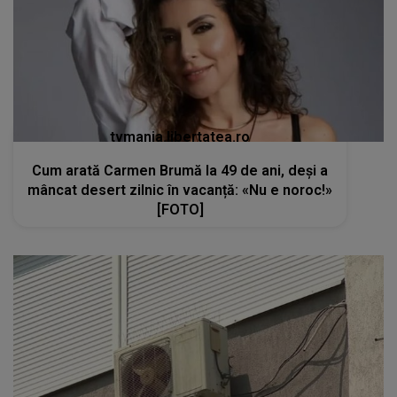
tvmania.libertatea.ro
Cum arată Carmen Brumă la 49 de ani, deși a
mâncat desert zilnic în vacanță: «Nu e noroc!»
[FOTO]