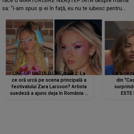
ce i-a spus artista suedeză în culise: „Nu am fost
pregătită...”
LINE-UP UNTOLD ONE, ziua 2. La
Ce a dezv
ce oră urcă pe scena principală a
din "Cas
festivalului Zara Larsson? Artista
surprind
suedeză a ajuns deja în România și
ESTE 
s-a filmat din camera de hotel
Alexandr
faptului 
IMED