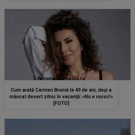
tvmania.libertatea.ro
Cum arată Carmen Brumă la 49 de ani, deși a
mâncat desert zilnic în vacanță: «Nu e noroc!»
[FOTO]