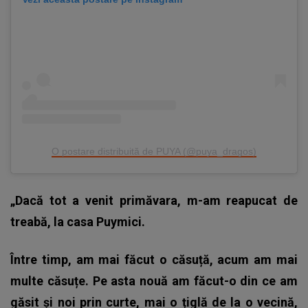
O postare distribuită de PUYA (@puya_dragos)
„Dacă tot a venit primăvara, m-am reapucat de
treabă, la casa Puymici.
Între timp, am mai făcut o căsuță, acum am mai
multe căsuțe. Pe asta nouă am făcut-o din ce am
găsit și noi prin curte, mai o țiglă de la o vecină,