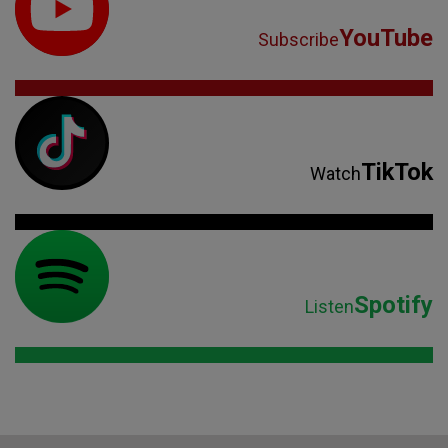
YouTube
Subscribe
TikTok
Watch
Spotify
Listen