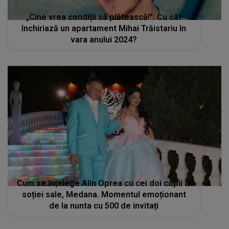
„Cine vrea condiții să plătească!”. Cu cât
închiriază un apartament Mihai Trăistariu în
vara anului 2024?
Cum se înțelege Alin Oprea cu cei doi copii ai
soției sale, Medana. Momentul emoționant
de la nunta cu 500 de invitați