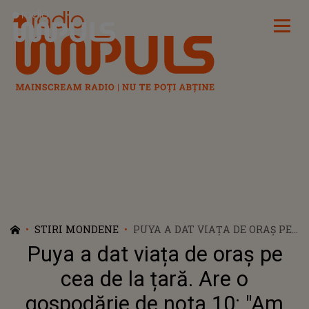
Radio Impuls
STIRI MONDENE
PUYA A DAT VIAȚA DE ORAȘ PE
CEA DE LA ȚARĂ. ARE O
Puya a dat viața de oraș pe
GOSPODĂRIE DE NOTA 10: "AM
FĂCUT ȘI O SERĂ MARE AICI.
cea de la țară. Are o
AM LUAT RĂSADURI DE ROȘII,
gospodărie de nota 10: "Am
ASTEA NU LE GĂSEȘTI PRIN