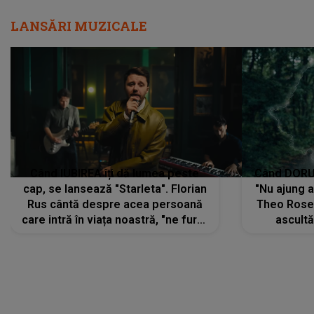
LANSĂRI MUZICALE
Când IUBIREA îți dă lumea peste
Când DORUL
cap, se lansează "Starleta". Florian
"Nu ajung 
Rus cântă despre acea persoană
Theo Rose 
care intră în viața noastră, "ne fură"
ascultă
toate PRIVIRILE, toate GÂNDURILE,
REGĂSIRI
tot UNIVERSUL și fără să ne dăm
trece pr
seama, ajunge să fie motivul
"Pentru t
pentru care zâmbim
departe 