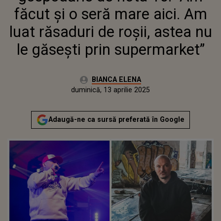
SUPERMARKET”
făcut și o seră mare aici. Am
luat răsaduri de roșii, astea nu
le găsești prin supermarket”
Autor:
BIANCA ELENA
Publicat:
sâmbătă, 13 aprilie 2024
Actualizat:
duminică, 13 aprilie 2025
Adaugă-ne ca sursă preferată în Google