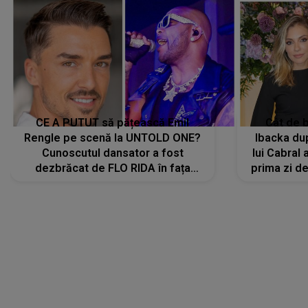
CE A PUTUT să pățească Emil
Cât de b
Rengle pe scenă la UNTOLD ONE?
Ibacka dup
Cunoscutul dansator a fost
lui Cabral a
dezbrăcat de FLO RIDA în fața
prima zi d
tuturor: „Mi-a dat hainele lui. Ce s-a
strălu
întâmplat mai exact...”
încre