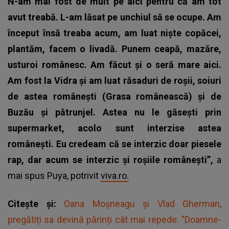
N-am mai fost de mult pe aici pentru că am tot
avut treabă. L-am lăsat pe unchiul să se ocupe. Am
început însă treaba acum, am luat niște copăcei,
plantăm, facem o livadă. Punem ceapă, mazăre,
usturoi românesc. Am făcut și o seră mare aici.
Am fost la Vidra și am luat răsaduri de roșii, soiuri
de astea românești (Grasa românească) și de
Buzău și pătrunjel. Astea nu le găsești prin
supermarket, acolo sunt interzise astea
românești. Eu credeam că se interzic doar piesele
rap, dar acum se interzic și roșiile românești”,
a
mai spus Puya, potrivit
viva.ro.
Citește și:
Oana Moșneagu și Vlad Gherman,
pregătiți sa devină părinți cât mai repede: "Doamne-