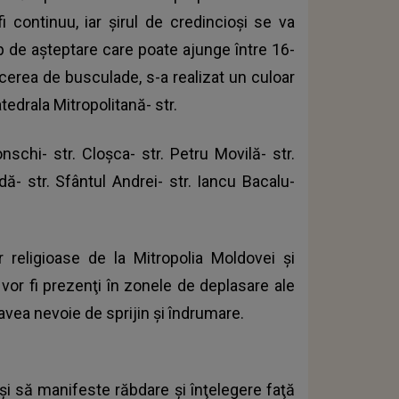
i continuu, iar şirul de credincioşi se va
mp de aşteptare care poate ajunge între 16-
cerea de busculade, s-a realizat un culoar
tedrala Mitropolitană- str.
schi- str. Cloşca- str. Petru Movilă- str.
odă- str. Sfântul Andrei- str. Iancu Bacalu-
r religioase de la Mitropolia Moldovei şi
e vor fi prezenţi în zonele de deplasare ale
r avea nevoie de sprijin şi îndrumare.
aşi să manifeste răbdare şi înţelegere faţă