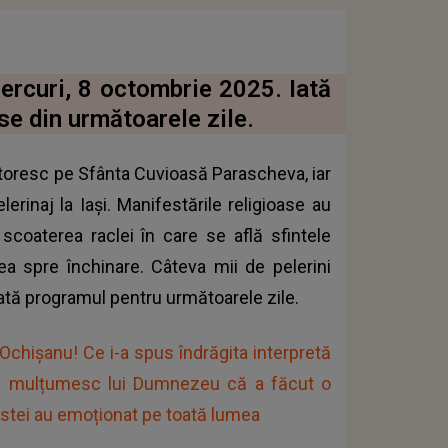
iercuri, 8 octombrie 2025. Iată
se din următoarele zile.
toresc pe Sfânta Cuvioasă Parascheva, iar
erinaj la Iași. Manifestările religioase au
 scoaterea raclei în care se află sfintele
ea spre închinare. Câteva mii de pelerini
ată programul pentru următoarele zile.
Ochișanu! Ce i-a spus îndrăgita interpretă
: „Îi mulțumesc lui Dumnezeu că a făcut o
istei au emoționat pe toată lumea