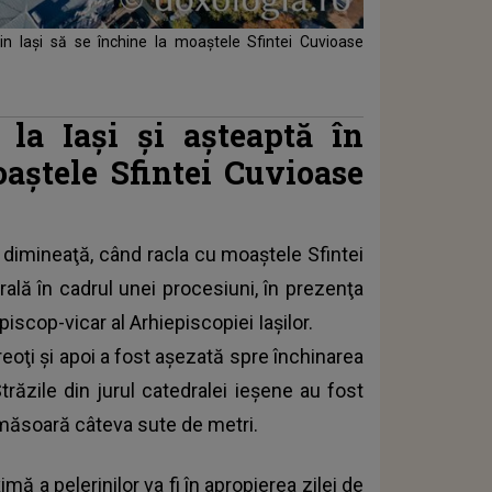
din Iași să se închine la moaștele Sfintei Cuvioase
 la Iași și așteaptă în
oaștele Sfintei Cuvioase
uri dimineaţă, când racla cu moaștele
Sfintei
ală în cadrul unei procesiuni, în prezenţa
iscop-vicar al Arhiepiscopiei Iaşilor.
eoţi şi apoi a fost așezată spre închinarea
trăzile din jurul catedralei ieşene au fost
or măsoară câteva sute de metri.
ă a pelerinilor va fi în apropierea zilei de