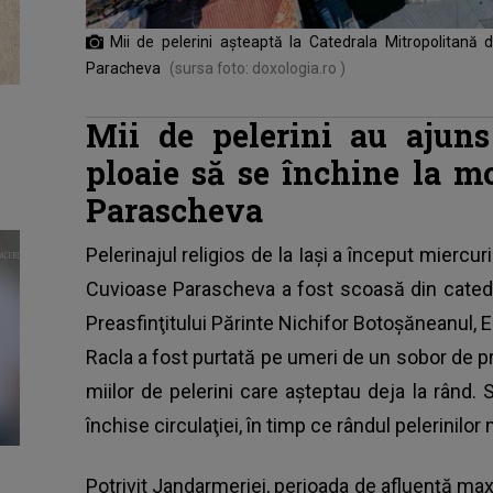
Mii de pelerini așteaptă la Catedrala Mitropolitană 
Paracheva
(sursa foto: doxologia.ro )
Mii de pelerini au ajuns
ploaie să se închine la m
Parascheva
Pelerinajul religios de la Iaşi a început mierc
Cuvioase Parascheva
a fost scoasă din catedr
Preasfinţitului Părinte Nichifor Botoşăneanul, Ep
Racla a fost purtată pe umeri de un sobor de pr
miilor de pelerini care aşteptau deja la rând. S
închise circulaţiei, în timp ce rândul pelerinil
Potrivit Jandarmeriei, perioada de afluenţă maxim