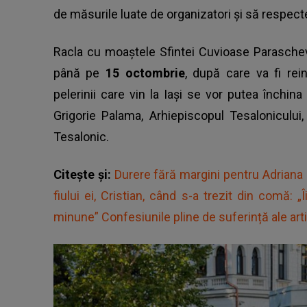
de măsurile luate de organizatori şi să respecte
Racla cu moaştele Sfintei Cuvioase Paraschev
până pe
15 octombrie
, după care va fi rei
pelerinii care vin la Iaşi se vor putea închin
Grigorie Palama, Arhiepiscopul Tesalonicului
Tesalonic.
Citește și:
Durere fără margini pentru Adriana 
fiului ei, Cristian, când s-a trezit din comă
minune” Confesiunile pline de suferință ale art