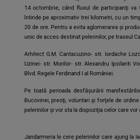
14 octombrie, când fluxul de participanţi va f
întinde pe aproximativ trei kilometri, cu un ti
20 de ore. Pentru a evita aglomerarea şi produ
unic de acces destinat pelerinilor, pe traseul Ca
Arhitect G.M. Cantacuzino- str. Iordache Lozon
Uzinei- str. Morilor- str. Alexandru Ipsilanti V
Blvd. Regele Ferdinand I al României.
Pe toată perioada desfăşurării manifestărilo
Bucovinei, preoţi, voluntari şi forţele de ordin
pelerinilor şi vor sta la dispoziţia celor care vo
Jandarmeria le cere pelerinilor care ajung la I