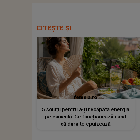
CITEȘTE ȘI
femeia.ro
5 soluții pentru a-ți recăpăta energia
pe caniculă. Ce funcționează când
căldura te epuizează