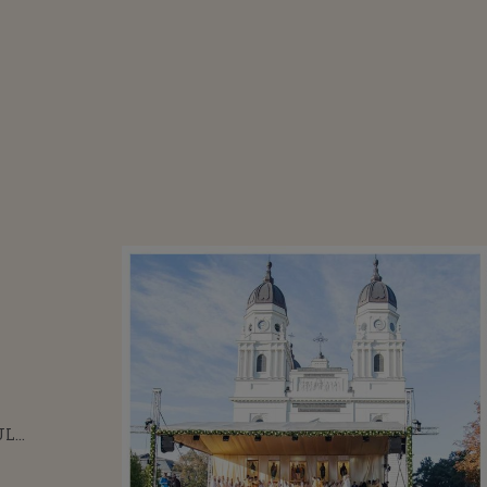
UL
JULUI
E LA IAȘI ÎN