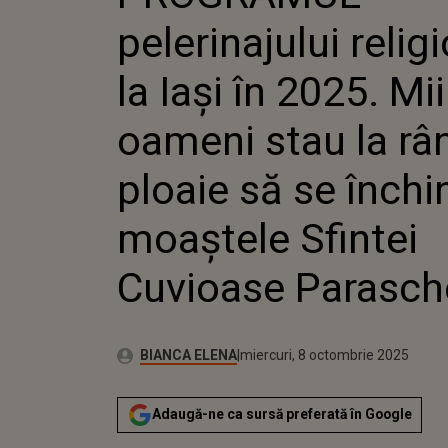
2025. MII 
pelerinajului relig
LA RÂND ÎN
ÎNCHINE 
SFINTEI C
la Iași în 2025. Mi
PARASCHE
oameni stau la râ
ploaie să se închi
moaștele Sfintei
Cuvioase Parasch
Publicat:
Autor:
miercuri, 8 octombrie 2025
Actualizat:
BIANCA ELENA
miercuri, 8 octombrie 2025
Adaugă-ne ca sursă preferată în Google