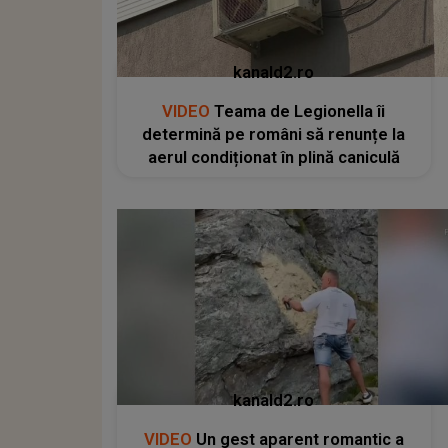
kanald2.ro
VIDEO
Teama de Legionella îi
determină pe români să renunțe la
aerul condiționat în plină caniculă
kanald2.ro
VIDEO
Un gest aparent romantic a