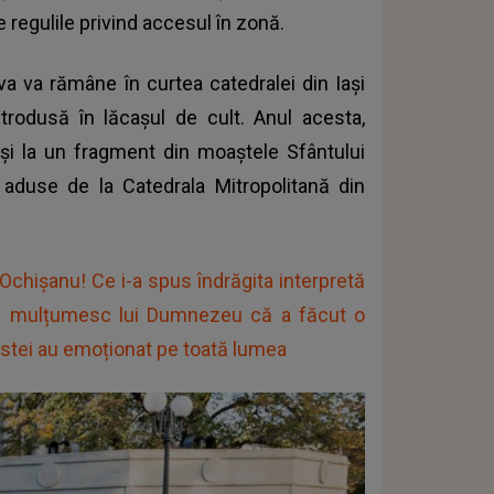
 regulile privind accesul în zonă.
a va rămâne în curtea catedralei din Iaşi
ntrodusă în lăcaşul de cult. Anul acesta,
a şi la un fragment din moaştele Sfântului
, aduse de la Catedrala Mitropolitană din
Ochișanu! Ce i-a spus îndrăgita interpretă
: „Îi mulțumesc lui Dumnezeu că a făcut o
istei au emoționat pe toată lumea