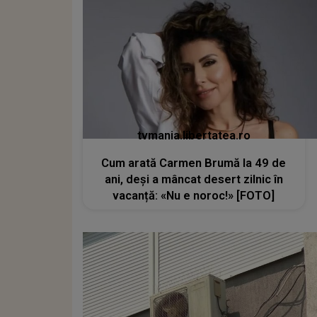
tvmania.libertatea.ro
Cum arată Carmen Brumă la 49 de
ani, deși a mâncat desert zilnic în
vacanță: «Nu e noroc!» [FOTO]