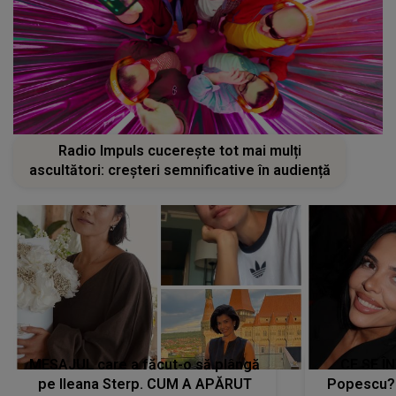
Radio Impuls cucerește tot mai mulți
ascultători: creșteri semnificative în audiență
MESAJUL care a făcut-o să plângă
CE SE Î
pe Ileana Sterp. CUM A APĂRUT
Popescu?