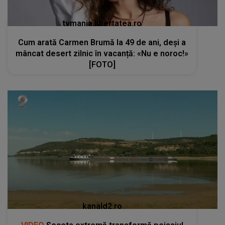
tvmania.libertatea.ro
Cum arată Carmen Brumă la 49 de ani, deși a
mâncat desert zilnic în vacanță: «Nu e noroc!»
[FOTO]
kanald2.ro