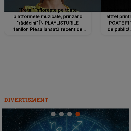
"Petal" înflorește pe toate
De această 
platformele muzicale, prinzând
altfel prin
"rădăcini" ÎN PLAYLISTURILE
POATE FI
fanilor. Piesa lansată recent de
de public!
Ariana Grande îi face pe
a lansat V
ascultători SĂ O ASCULTE PE
REPEAT
DIVERTISMENT