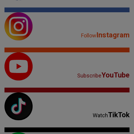
Instagram
Follow
YouTube
Subscribe
TikTok
Watch