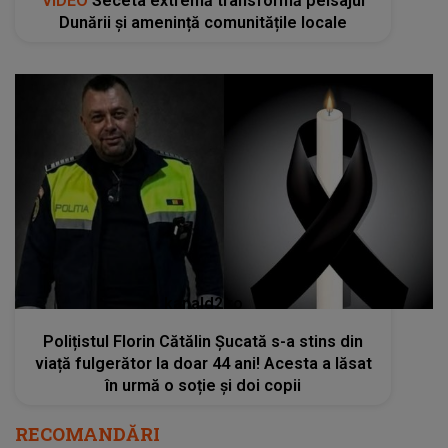
VIDEO
Seceta extremă transformă peisajul
Dunării și amenință comunitățile locale
kanald2.ro
Polițistul Florin Cătălin Șucată s-a stins din
viață fulgerător la doar 44 ani! Acesta a lăsat
în urmă o soție și doi copii
RECOMANDĂRI