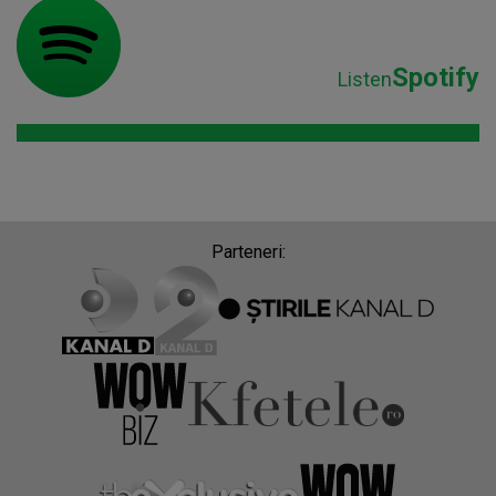
Spotify
Listen
Parteneri: