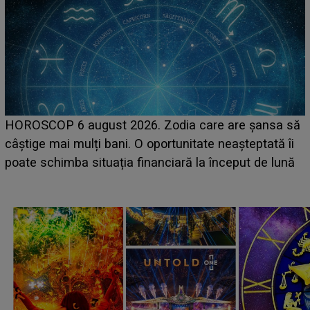
LINE-UP UNTOLD ONE, ziua 2. La ce oră urcă pe
să
scena principală a festivalului Zara Larsson? Artista
i
suedeză a ajuns deja în România și s-a filmat din
ă
camera de hotel