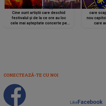
LINE-UP UNTOLD ONE, prima zi.
HOROSCOP 
Cine sunt artiștii care deschid
care scap
festivalul și de la ce ore au loc
nou capitol
cele mai așteptate concerte pe
care a
scena principală?
perioadă 
CONECTEAZĂ-TE CU NOI
Facebook
Like