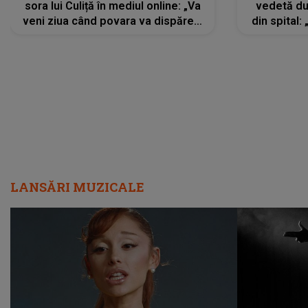
sora lui Culiță în mediul online: „Va
vedetă du
veni ziua când povara va dispărea,
din spital:
iar lacrimile...”
LANSĂRI MUZICALE