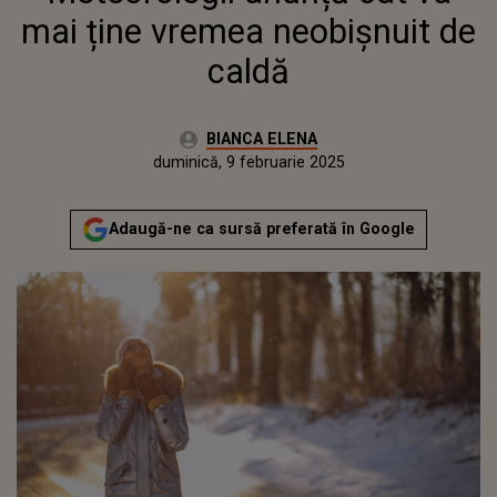
mai ține vremea neobișnuit de
caldă
Autor:
BIANCA ELENA
Publicat:
vineri, 9 februarie 2024
Actualizat:
duminică, 9 februarie 2025
Adaugă-ne ca sursă preferată în Google