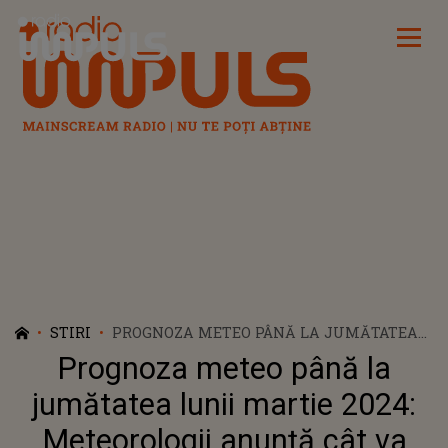
Radio Impuls
STIRI
PROGNOZA METEO PÂNĂ LA JUMĂTATEA
LUNII MARTIE 2024: METEOROLOGII
Prognoza meteo până la
ANUNȚĂ CÂT VA MAI ȚINE VREMEA
NEOBIȘNUIT DE CALDĂ
jumătatea lunii martie 2024:
Meteorologii anunță cât va