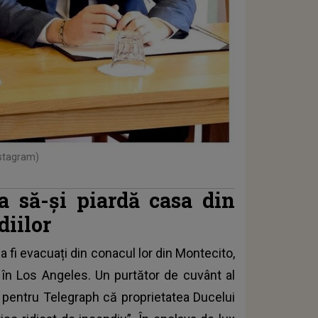
nstagram)
 să-și piardă casa din
diilor
a fi evacuați din conacul lor din Montecito,
i în Los Angeles. Un purtător de cuvânt al
i pentru Telegraph că proprietatea Ducelui