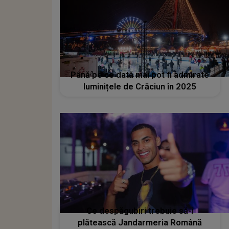
Până pe ce dată mai pot fi admirate
luminițele de Crăciun în 2025
Ce despăgubiri trebuie să-i
plătească Jandarmeria Română