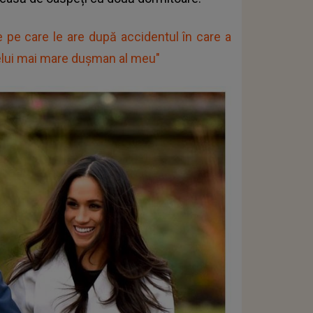
 pe care le are după accidentul în care a
celui mai mare duşman al meu"