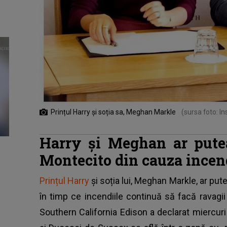
Prințul Harry și soția sa, Meghan Markle
(sursa foto: I
Harry și Meghan ar putea
Montecito din cauza incen
Prințul Harry
și soția lui, Meghan Markle, ar pute
în timp ce incendiile continuă să facă ravagi
Southern California Edison a declarat miercur