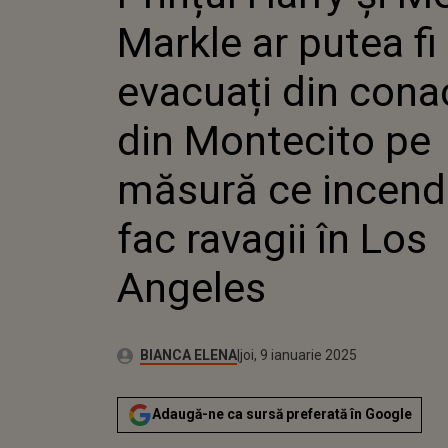
DIN CON
Markle ar putea fi
MONTEC
MĂSURĂ
INCENDI
evacuați din conac
RAVAGII 
ANGELE
din Montecito pe
măsură ce incendi
fac ravagii în Los
Angeles
Publicat:
Autor:
joi, 9 ianuarie 2025
Actualizat:
BIANCA ELENA
joi, 9 ianuarie 2025
Adaugă-ne ca sursă preferată în Google