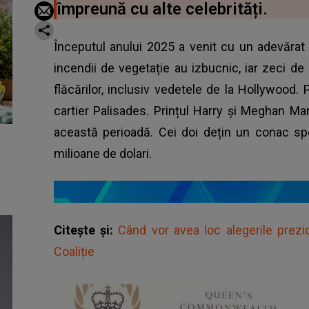
împreună cu alte celebrități.
Începutul anului 2025 a venit cu un adevăra
incendii de vegetație au izbucnic, iar zeci d
flăcărilor, inclusiv vedetele de la Hollywood. 
cartier Palisades. Prințul Harry și Meghan Ma
această perioadă. Cei doi dețin un conac sp
milioane de dolari.
Citește și:
Când vor avea loc alegerile prezi
Coaliție