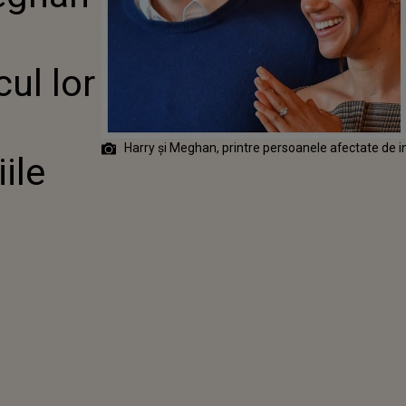
ACUL LOR DIN
ITO PE
 CE
ILE FAC
ul lor
ÎN LOS
S
Harry și Meghan, printre persoanele afectate de i
ile