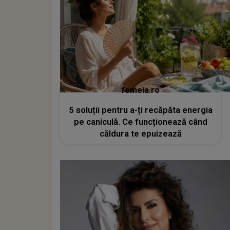
femeia.ro
5 soluții pentru a-ți recăpăta energia
pe caniculă. Ce funcționează când
căldura te epuizează