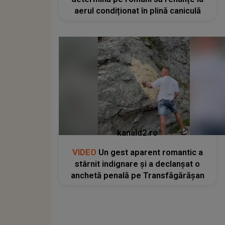
aerul condiționat în plină caniculă
kanald2.ro
VIDEO
Un gest aparent romantic a
stârnit indignare și a declanșat o
anchetă penală pe Transfăgărășan