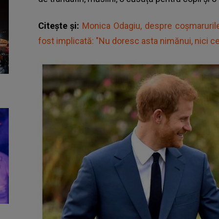
Citește și:
Monica Odagiu, despre coșmarurile
fost implicată: "Nu doresc asta nimănui, nici 