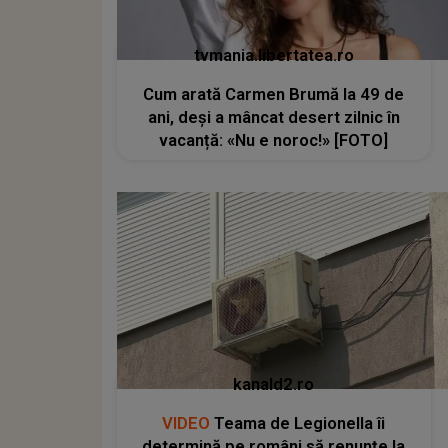
tvmania.libertatea.ro
Cum arată Carmen Brumă la 49 de
ani, deși a mâncat desert zilnic în
vacanță: «Nu e noroc!» [FOTO]
kanald2.ro
VIDEO
Teama de Legionella îi
determină pe români să renunțe la