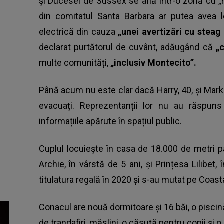
și Ducesei de Sussex se află într-o zonă cu „r
din comitatul Santa Barbara ar putea avea lo
electrică din cauza
„unei avertizări cu steag 
declarat purtătorul de cuvânt, adăugând că
„c
multe comunități,
„inclusiv Montecito”.
Până acum nu este clar dacă Harry, 40, și Markl
evacuați. Reprezentanții lor nu au răspun
informațiile apărute în spațiul public.
Cuplul locuiește în casa de 18.000 de metri pătra
Archie, în vârstă de 5 ani, și Prințesa Lilibet,
titulatura regală în 2020 și s-au mutat pe Coast
Conacul are nouă dormitoare și 16 băi, o piscină
de trandafiri, măslini, o căsuță pentru copii și