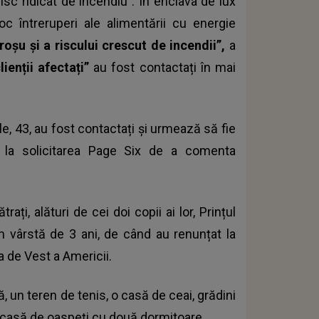
isc ridicat de incendiu”. În enclava de lux
c întreruperi ale alimentării cu energie
roșu și a riscului crescut de incendii”,
a
lienții afectați”
au fost contactați în mai
e, 43, au fost contactați și urmează să fie
s la solicitarea Page Six de a comenta
ți, alături de cei doi copii ai lor, Prințul
 în vârstă de 3 ani, de când au renunțat la
a de Vest a Americii.
, un teren de tenis, o casă de ceai, grădini
 o casă de oaspeți cu două dormitoare.