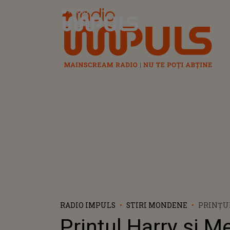
Radio Impuls
RADIO IMPULS
STIRI MONDENE
PRINȚUL
MEGHAN
Prințul Harry și 
PUTEA F