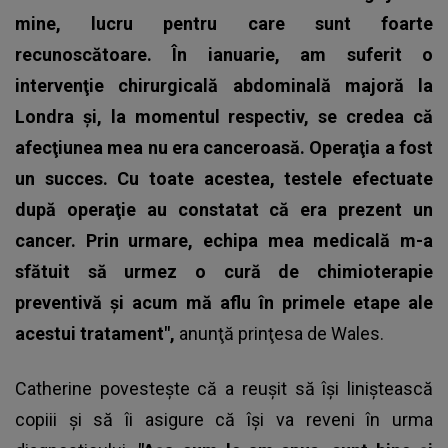
mine, lucru pentru care sunt foarte
recunoscătoare. În ianuarie, am suferit o
intervenţie chirurgicală abdominală majoră la
Londra şi, la momentul respectiv, se credea că
afecţiunea mea nu era canceroasă. Operaţia a fost
un succes. Cu toate acestea, testele efectuate
după operaţie au constatat că era prezent un
cancer. Prin urmare, echipa mea medicală m-a
sfătuit să urmez o cură de chimioterapie
preventivă şi acum mă aflu în primele etape ale
acestui tratament",
anunţă prinţesa de Wales.
Catherine povesteşte că a reuşit să îşi liniştească
copiii şi să îi asigure că îşi va reveni în urma