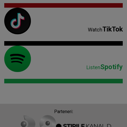
TikTok
Watch
Spotify
Listen
Parteneri: