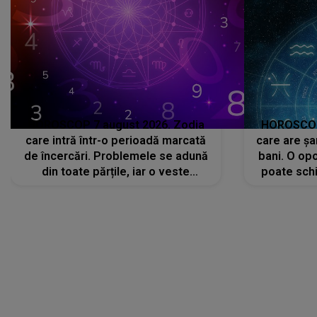
HOROSCOP 7 august 2026. Zodia
HOROSCOP 
care intră într-o perioadă marcată
care are șa
de încercări. Problemele se adună
bani. O opo
din toate părțile, iar o veste
poate schi
neașteptată îi dă planurile peste
la
cap