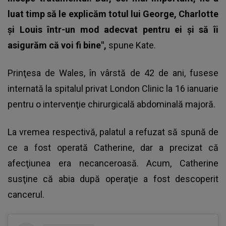
luat timp să le explicăm totul lui George, Charlotte
şi Louis într-un mod adecvat pentru ei şi să îi
asigurăm că voi fi bine",
spune Kate.
Prinţesa de Wales,
în vârstă de 42 de ani, fusese
internată la spitalul privat London Clinic la 16 ianuarie
pentru o intervenţie chirurgicală abdominală majoră.
La vremea respectivă, palatul a refuzat să spună de
ce a fost operată Catherine, dar a precizat că
afecţiunea era necanceroasă. Acum, Catherine
susţine că abia după operaţie a fost descoperit
cancerul.