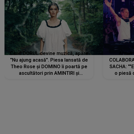
Când DORUL devine muzică, apare
Armin 
"Nu ajung acasă". Piesa lansată de
COLABORAR
Theo Rose și DOMINO îi poartă pe
SACHA: ""E
ascultători prin AMINTIRI și
o piesă 
REGĂSIRI, iar drumul emoțiilor
imediat pre
trece prin sufletul publicului:
cu mine șt
"Pentru toți cei care au plecat
păstrăm do
departe ca să le fie mai bine"