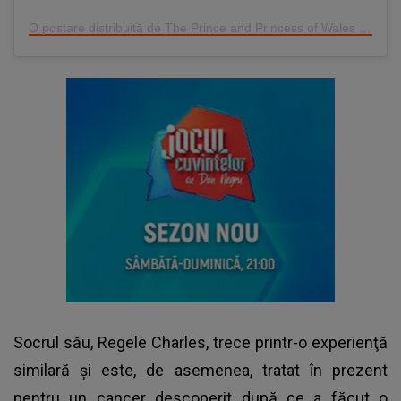
O postare distribuită de The Prince and Princess of Wales (@princeandprincessofwales)
Socrul său,
Regele Charles
, trece printr-o experienţă
similară şi este, de asemenea, tratat în prezent
pentru un cancer descoperit după ce a făcut o