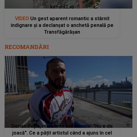
kanald2.ro
VIDEO
Un gest aparent romantic a stârnit
indignare și a declanșat o anchetă penală pe
Transfăgărășan
RECOMANDĂRI
Dorian Popa, momente tensionate: "Nu e de
joacă". Ce a pățit artistul când a ajuns în cel