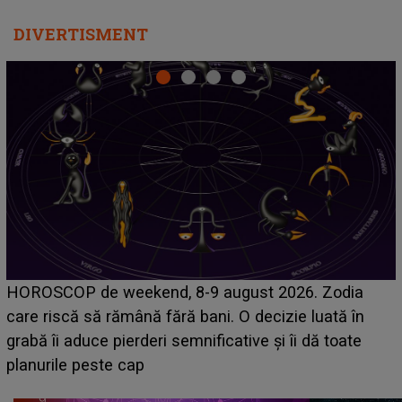
DIVERTISMENT
Emanuel a ținut ACEST DETALIU ASCUNS până
acum! În fața Alexandrei, concurentul din Casa Iubirii
face o MĂRTURISIRE NEAȘTEPTATĂ despre mama
sa: "I-am spus și ei în față, eu nu te iubesc pentru
că..."