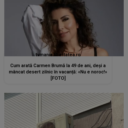
tvmania.libertatea.ro
Cum arată Carmen Brumă la 49 de ani, deși a
mâncat desert zilnic în vacanță: «Nu e noroc!»
[FOTO]