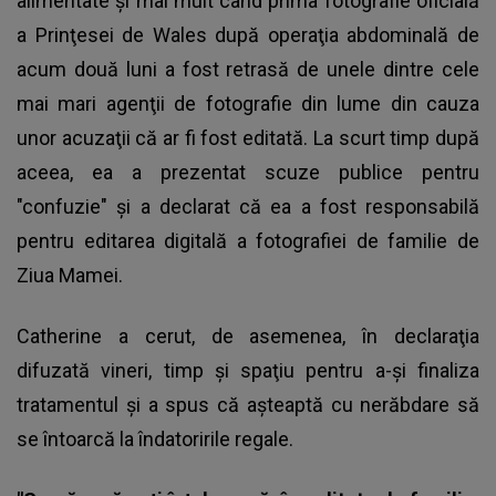
alimentate şi mai mult când prima fotografie oficială
a Prinţesei de Wales după operaţia abdominală de
acum două luni a fost retrasă de unele dintre cele
mai mari agenţii de fotografie din lume din cauza
unor acuzaţii că ar fi fost editată. La scurt timp după
aceea, ea a prezentat scuze publice pentru
"confuzie" şi a declarat că ea a fost responsabilă
pentru editarea digitală a fotografiei de familie de
Ziua Mamei.
Catherine a cerut, de asemenea, în declaraţia
difuzată vineri, timp şi spaţiu pentru a-şi finaliza
tratamentul şi a spus că aşteaptă cu nerăbdare să
se întoarcă la îndatoririle regale.