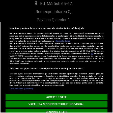
Bd. Mărăști 65-67,
Romexpo Intrarea C,
Pavilion T, sector 1
Nouă ne pasă ca datele tale personale să rămână confidențiale
office@radioimpuls.ro
Noi și partenerii noștri
589
stocăm și/sau accesăm informații pe dispozitivul dvs., precum identificatorii cookie unici pentru
prelucrarea datelor cu caracter personal. Puteți accepta sau gestiona preferințele dvs. făcând clic mai jos, respectiv vă
puteți opune utilizării unui interes legitim în orice moment pe pagina cu politica de confidențialitate. Aceste alegeri vor fi
raportate partenerilor noștri și nu vă vor afecta navigarea.
Mai multe detalii
LIVE : 0754-222.999
Noi si partenerii nostri (retelele de socializare si agentiile de publicitate partenere, precum si furnizorii nostri de servicii de
date analitice) prelucram date pentru a permite website-ului sa functioneze, pentru a personaliza continutul si anunturile
publicitare afisate in functie de interesele si/sau profilul dvs., pentru a va oferi functionalitati aferente retelelor de
WhatsApp: 0754-222.999
socializare si pentru a analiza traficul pe website. Beneficiati de drepturile prevazute de art. 15-22 din GDPR in legatura
cu prelucrarea datelor cu caracter personal. Aceste drepturi pot fi exercitate prin modalitatea indicata
aici
. Prin click pe
“ACCEPT TOATE”, acceptati folosirea tuturor Tehnologiilor de tip Cookie, care implica inclusiv acceptul dvs. cu privire la
stocarea/accesarea informatiilor de catre Vendor-ii cu care colaboram. Prin click pe “VREAU SA MODIFIC SETARILE
INDIVIDUAL” puteti schimba preferintele in mod individual, mai putin cele legate de cookie strict necesare pentru
functionarea website-ului.
Atât noi, cât și partenerii noștri prelucrăm datele pentru a oferi:
Stocarea și/sau accesarea informațiilor de pe un dispozitiv. Măsurarea performanței reclamelor. Utilizarea profilurilor
pentru selectarea conținutului personalizat. Dezvoltarea și îmbunătățirea serviciilor. Crearea profilurilor de conținut
personalizat. Utilizarea profilurilor pentru selectarea publicității personalizate. Crearea profilurilor pentru publicitate
personalizată. Măsurarea performanței conținutului. Înțelegerea publicului prin statistici sau combinații de date din surse
diferite. Utilizarea de date limitate pentru a selecta publicitatea. Utilizarea datelor limitate pentru a selecta conținutul.
Date precise de geolocație și identificarea prin scanarea dispozitivului.
Loading...
Listă parteneri (furnizori)
© 2019-2026 DOGAN MEDIA INTERNATIONAL SA, Toate
BARĂ LA BARĂ
ACCEPT TOATE
drepturile rezervate.
MAITRE GIMS - Bella
VREAU SA MODIFIC SETARILE INDIVIDUAL
RESPING TOATE