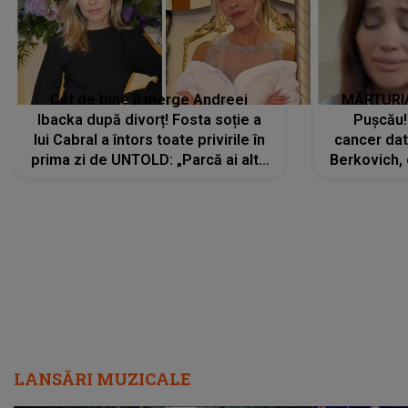
Cât de bine îi merge Andreei
MĂRTURIA
Ibacka după divorț! Fosta soție a
Pușcău!
lui Cabral a întors toate privirile în
cancer dato
prima zi de UNTOLD: „Parcă ai altă
Berkovich, 
strălucire, emani putere,
accident ru
încredere, siguranță...”
Dacă nu 
LANSĂRI MUZICALE