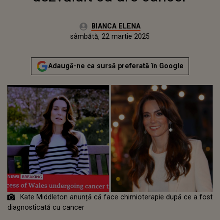
Autor:
BIANCA ELENA
Publicat:
vineri, 22 martie 2024
Actualizat:
sâmbătă, 22 martie 2025
Adaugă-ne ca sursă preferată în Google
Kate Middleton anunță că face chimioterapie după ce a fost
diagnosticată cu cancer