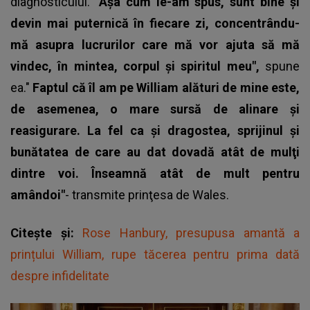
diagnosticului.
"Aşa cum le-am spus, sunt bine şi
devin mai puternică în fiecare zi, concentrându-
mă asupra lucrurilor care mă vor ajuta să mă
vindec, în mintea, corpul şi spiritul meu",
spune
ea."
Faptul că îl am pe William alături de mine este,
de asemenea, o mare sursă de alinare şi
reasigurare. La fel ca şi dragostea, sprijinul şi
bunătatea de care au dat dovadă atât de mulţi
dintre voi. Înseamnă atât de mult pentru
amândoi"
- transmite prinţesa de Wales.
Citește și:
Rose Hanbury, presupusa amantă a
prințului William, rupe tăcerea pentru prima dată
despre infidelitate