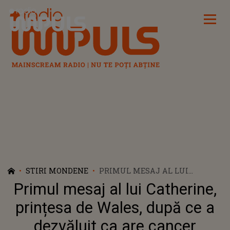
Radio Impuls
STIRI MONDENE
PRIMUL MESAJ AL LUI
CATHERINE, PRINȚESA DE
Primul mesaj al lui Catherine,
WALES, DUPĂ CE A DEZVĂLUIT
CA ARE CANCER
prințesa de Wales, după ce a
dezvăluit ca are cancer