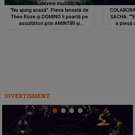
Când DORUL devine muzică, apare
Armin 
"Nu ajung acasă". Piesa lansată de
COLABORAR
Theo Rose și DOMINO îi poartă pe
SACHA: ""E
ascultători prin AMINTIRI și
o piesă 
REGĂSIRI, iar drumul emoțiilor
imediat pre
trece prin sufletul publicului:
cu mine șt
"Pentru toți cei care au plecat
păstrăm do
departe ca să le fie mai bine"
DIVERTISMENT