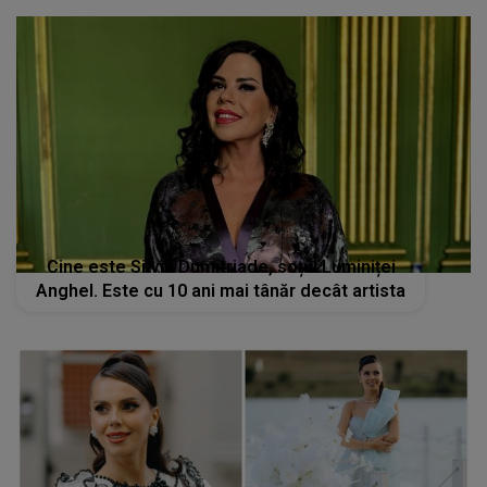
Cine este Silviu Dumitriade, soțul Luminiței
Anghel. Este cu 10 ani mai tânăr decât artista