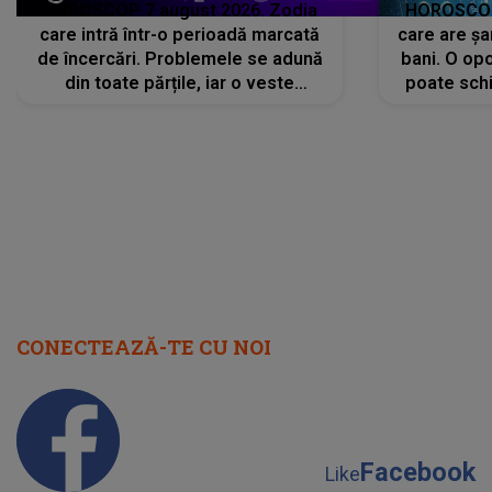
HOROSCOP 7 august 2026. Zodia
HOROSCOP 
care intră într-o perioadă marcată
care are șa
de încercări. Problemele se adună
bani. O opo
din toate părțile, iar o veste
poate schi
neașteptată îi dă planurile peste
la
cap
CONECTEAZĂ-TE CU NOI
Facebook
Like