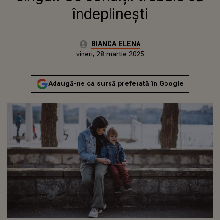
îndeplinești
Autor:
BIANCA ELENA
Publicat:
vineri, 28 martie 2025
Actualizat:
vineri, 28 martie 2025
Adaugă-ne ca sursă preferată în Google