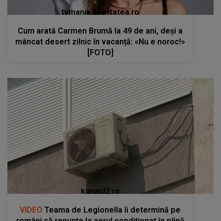
tvmania.libertatea.ro
Cum arată Carmen Brumă la 49 de ani, deși a
mâncat desert zilnic în vacanță: «Nu e noroc!»
[FOTO]
kanald2.ro
VIDEO
Teama de Legionella îi determină pe
români să renunțe la aerul condiționat în plină