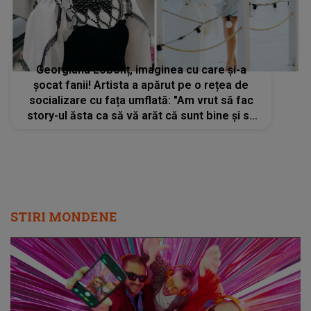
Georgiana Lobonț, imaginea cu care și-a
șocat fanii! Artista a apărut pe o rețea de
socializare cu fața umflată: "Am vrut să fac
story-ul ăsta ca să vă arăt că sunt bine și să
vă spun că sunt și eu mirată că nu sunt încă
învinețită"
STIRI MONDENE