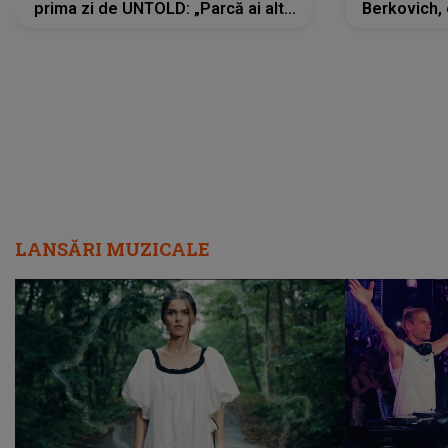
prima zi de UNTOLD: „Parcă ai altă
Berkovich, 
strălucire, emani putere,
accident ru
încredere, siguranță...”
Dacă nu 
LANSĂRI MUZICALE