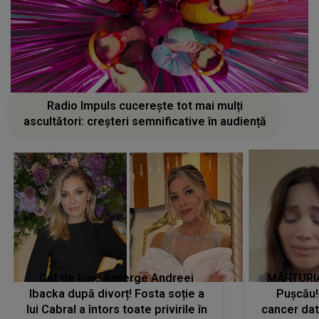
Radio Impuls cucerește tot mai mulți
ascultători: creșteri semnificative în audiență
Cât de bine îi merge Andreei
MĂRTURIA
Ibacka după divorț! Fosta soție a
Pușcău!
lui Cabral a întors toate privirile în
cancer dato