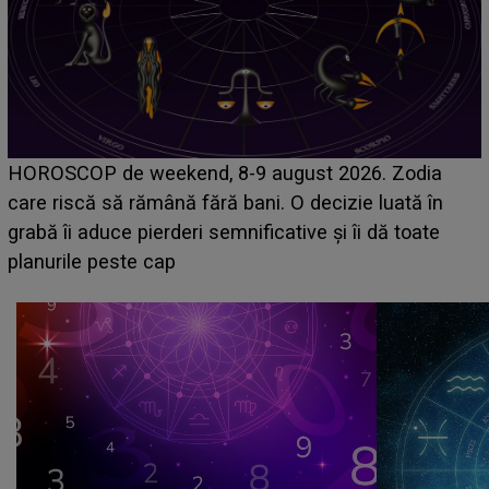
Emanuel a ținut ACEST DETALIU ASCUNS până
acum! În fața Alexandrei, concurentul din Casa Iubirii
face o MĂRTURISIRE NEAȘTEPTATĂ despre mama
sa: "I-am spus și ei în față, eu nu te iubesc pentru
că..."