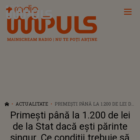
Radio Impuls
ACTUALITATE
PRIMEȘTI PÂNĂ LA 1.200 DE LEI DE
LA STAT DACĂ EȘTI PĂRINTE
Primești până la 1.200 de lei
SINGUR. CE CONDIȚII TREBUIE SĂ
ÎNDEPLINEȘTI
de la Stat dacă ești părinte
singur. Ce condiții trebuie să