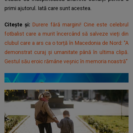
primi ajutorul. Iată care sunt acestea.
Citește și:
Durere fără margini! Cine este celebrul
fotbalist care a murit încercând să salveze vieți din
clubul care a ars ca o torță în Macedonia de Nord: "A
demonstrat curaj și umanitate până în ultima clipă.
Gestul său eroic rămâne veșnic în memoria noastră"