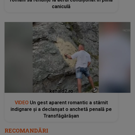
caniculă
kanald2.ro
VIDEO
Un gest aparent romantic a stârnit
indignare și a declanșat o anchetă penală pe
Transfăgărășan
RECOMANDĂRI