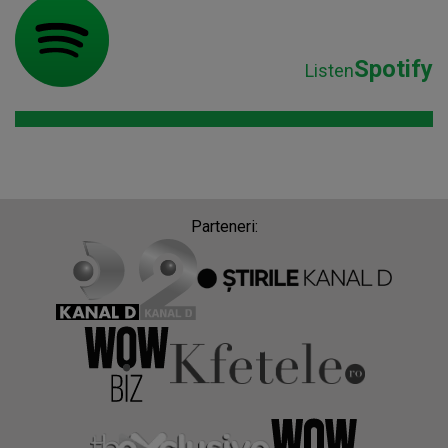
Spotify
Listen
Parteneri: