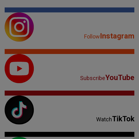
Instagram
Follow
YouTube
Subscribe
TikTok
Watch