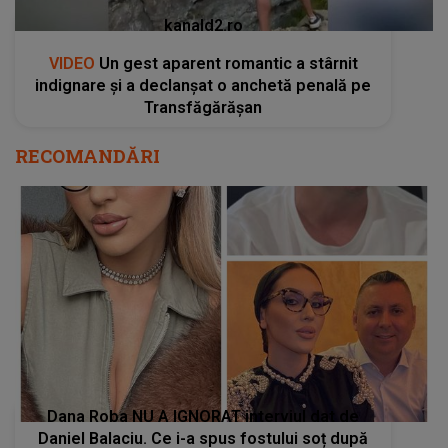
kanald2.ro
VIDEO
Un gest aparent romantic a stârnit
indignare și a declanșat o anchetă penală pe
Transfăgărășan
RECOMANDĂRI
Dana Roba NU A IGNORAT interviul dat de
Daniel Balaciu. Ce i-a spus fostului soț după