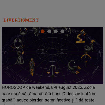
DIVERTISMENT
Emanuel a ținut ACEST DETALIU ASCUNS până
acum! În fața Alexandrei, concurentul din Casa Iubirii
face o MĂRTURISIRE NEAȘTEPTATĂ despre mama