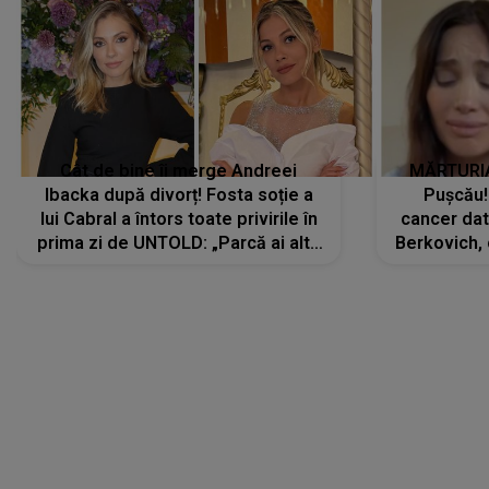
Cât de bine îi merge Andreei
MĂRTURIA
Ibacka după divorț! Fosta soție a
Pușcău!
lui Cabral a întors toate privirile în
cancer dato
prima zi de UNTOLD: „Parcă ai altă
Berkovich, 
strălucire, emani putere,
accident ru
încredere, siguranță...”
Dacă nu 