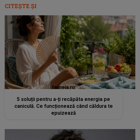
CITEȘTE ȘI
femeia.ro
5 soluții pentru a-ți recăpăta energia pe
caniculă. Ce funcționează când căldura te
epuizează