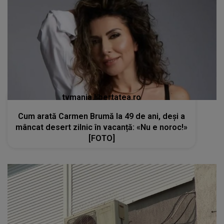
tvmania.libertatea.ro
Cum arată Carmen Brumă la 49 de ani, deși a
mâncat desert zilnic în vacanță: «Nu e noroc!»
[FOTO]