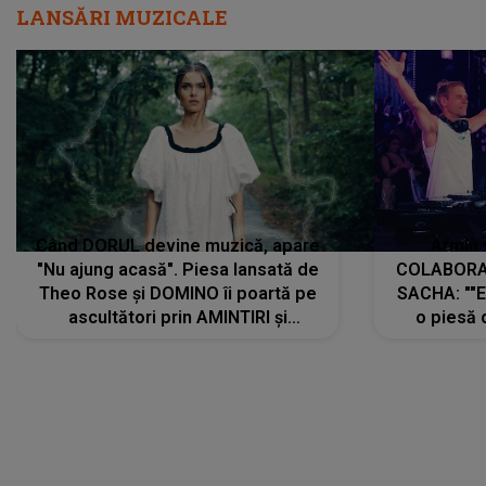
LANSĂRI MUZICALE
Când DORUL devine muzică, apare
Armin 
"Nu ajung acasă". Piesa lansată de
COLABORAR
Theo Rose și DOMINO îi poartă pe
SACHA: ""E
ascultători prin AMINTIRI și
o piesă 
REGĂSIRI, iar drumul emoțiilor
imediat pre
trece prin sufletul publicului:
cu mine șt
"Pentru toți cei care au plecat
păstrăm do
departe ca să le fie mai bine"