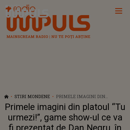
Radio Impuls
STIRI MONDENE
PRIMELE IMAGINI DIN
PLATOUL “TU URMEZI!”, GAME
Primele imagini din platoul “Tu
SHOW-UL CE VA FI PREZENTAT
DE DAN NEGRU, ÎN CURÂND, LA
urmezi!”, game show-ul ce va
KANAL D!
fi prezentat de Dan Negru, în