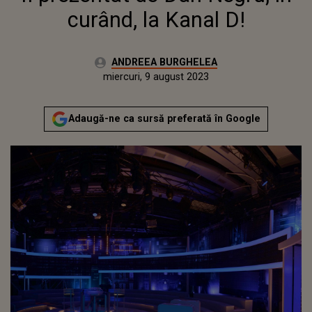
curând, la Kanal D!
Autor:
ANDREEA BURGHELEA
Publicat:
marți, 9 august 2022
Actualizat:
miercuri, 9 august 2023
Adaugă-ne ca sursă preferată în Google