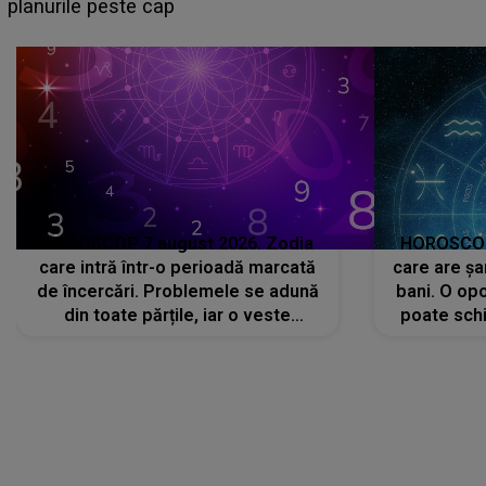
sa: "I-am spus și ei în față, eu nu te iubesc pentru
că..."
HOROSCOP 7 august 2026. Zodia
HOROSCOP 
care intră într-o perioadă marcată
care are șa
de încercări. Problemele se adună
bani. O opo
din toate părțile, iar o veste
poate schi
neașteptată îi dă planurile peste
la
cap