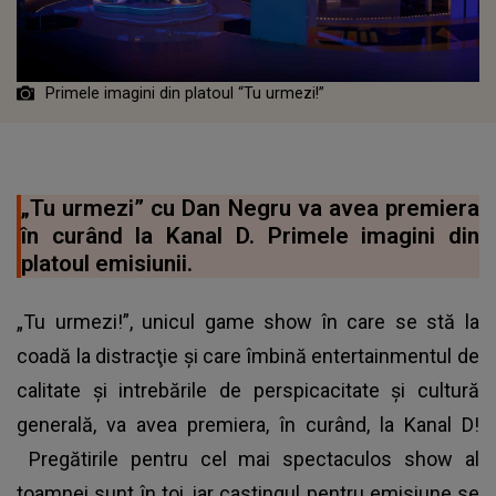
Primele imagini din platoul “Tu urmezi!”
„Tu urmezi” cu Dan Negru va avea premiera
în curând la Kanal D. Primele imagini din
platoul emisiunii.
„Tu urmezi!”, unicul game show în care se stă la
coadă la distracţie şi care îmbină entertainmentul de
calitate şi intrebările de perspicacitate şi cultură
generală, va avea premiera, în curând, la Kanal D!
Pregătirile pentru cel mai spectaculos show al
toamnei sunt în toi, iar castingul pentru emisiune se