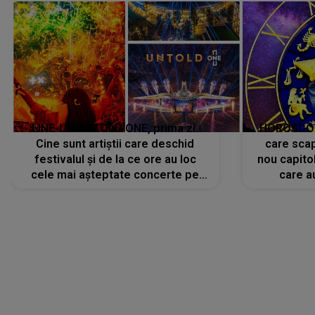
LINE-UP UNTOLD ONE, prima zi.
HOROSCOP 
Cine sunt artiștii care deschid
care scap
festivalul și de la ce ore au loc
nou capitol
cele mai așteptate concerte pe
care a
scena principală?
perioadă 