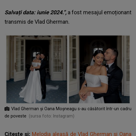
Salvați data: iunie 2024.”,
a fost mesajul emoționant
transmis de Vlad Gherman.
Vlad Gherman și Oana Moșneagu s-au căsătorit într-un cadru
de poveste
(sursa foto: Instagram)
Citește și:
Melodia aleasă de Vlad Gherman și Oana