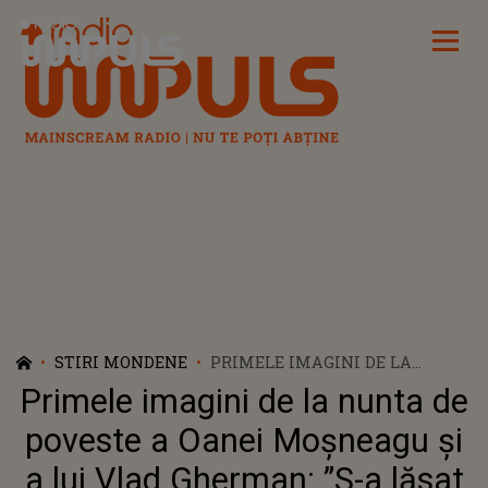
Radio Impuls
STIRI MONDENE
PRIMELE IMAGINI DE LA
NUNTA DE POVESTE A OANEI
Primele imagini de la nunta de
MOȘNEAGU ȘI A LUI VLAD
GHERMAN: ”S-A LĂSAT CU
poveste a Oanei Moșneagu și
RÂSETE ȘI VOIE BUNĂ”
a lui Vlad Gherman: ”S-a lăsat