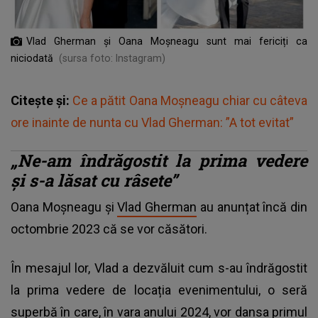
Vlad Gherman și Oana Moșneagu sunt mai fericiți ca
niciodată
(sursa foto: Instagram)
Citește și:
Ce a pătit Oana Moșneagu chiar cu câteva
ore inainte de nunta cu Vlad Gherman: ”A tot evitat”
„Ne-am îndrăgostit la prima vedere
și s-a lăsat cu râsete”
Oana Moșneagu și
Vlad Gherman
au anunțat încă din
octombrie 2023 că se vor căsători.
În mesajul lor, Vlad a dezvăluit cum s-au îndrăgostit
la prima vedere de locația evenimentului, o seră
superbă în care, în vara anului 2024, vor dansa primul