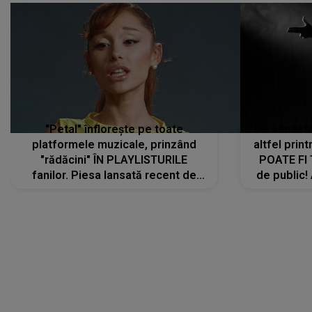
"Petal" înflorește pe toate
De această 
platformele muzicale, prinzând
altfel prin
"rădăcini" ÎN PLAYLISTURILE
POATE FI
fanilor. Piesa lansată recent de
de public!
Ariana Grande îi face pe
a lansat V
ascultători SĂ O ASCULTE PE
REPEAT