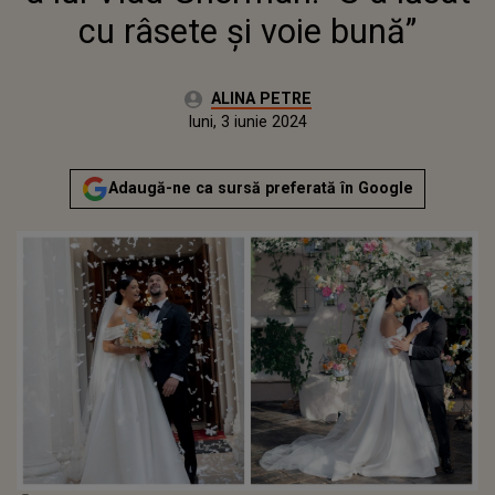
cu râsete și voie bună”
Autor:
ALINA PETRE
Publicat:
luni, 3 iunie 2024
Actualizat:
luni, 3 iunie 2024
Adaugă-ne ca sursă preferată în Google