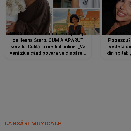
MESAJUL care a făcut-o să plângă
CE SE Î
pe Ileana Sterp. CUM A APĂRUT
Popescu?
sora lui Culiță în mediul online: „Va
vedetă du
veni ziua când povara va dispărea,
din spital:
iar lacrimile...”
LANSĂRI MUZICALE