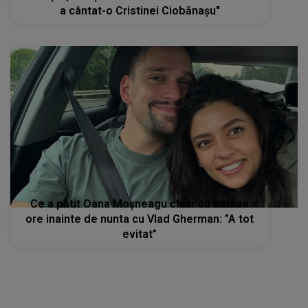
a cântat-o Cristinei Ciobănașu"
Ce a pătit Oana Moșneagu chiar cu câteva
ore inainte de nunta cu Vlad Gherman: ”A tot
evitat”