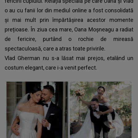
fericirii cuplului. Relația specială pe care Oana și Vlad
o au cu fanii lor din mediul online a fost consolidată
și mai mult prin împărtășirea acestor momente
prețioase. În ziua cea mare, Oana Moșneagu a radiat
de fericire, purtând o rochie de mireasă
spectaculoasă, care a atras toate privirile.
Vlad Gherman nu s-a lăsat mai prejos, etalând un
costum elegant, care i-a venit perfect.