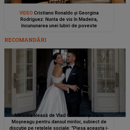
kanald2.ro
VIDEO
Cristiano Ronaldo și Georgina
Rodriguez: Nunta de vis în Madeira,
încununarea unei Iubiri de poveste
RECOMANDĂRI
Melodia aleasă de Vlad Gherman și Oana
Moșneagu pentru dansul mirilor, subiect de
discuție pe rețelele sociale: "Piesa aceasta i-