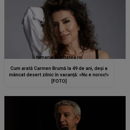
tvmania.libertatea.ro
Cum arată Carmen Brumă la 49 de ani, deși a
mâncat desert zilnic în vacanță: «Nu e noroc!»
[FOTO]