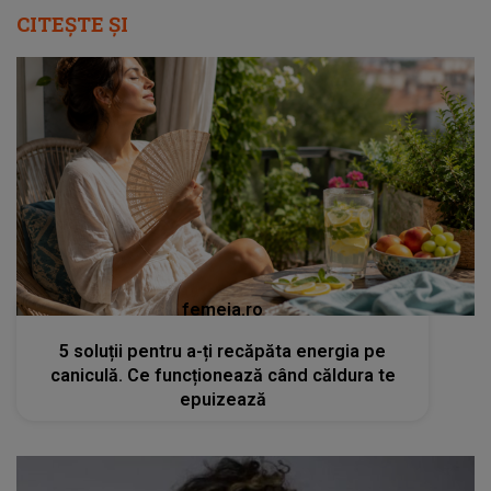
CITEȘTE ȘI
femeia.ro
5 soluții pentru a-ți recăpăta energia pe
caniculă. Ce funcționează când căldura te
epuizează