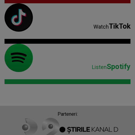
TikTok
Watch
Spotify
Listen
Parteneri: