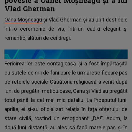
poveste a Oanei Moșneagu și a lui
Vlad Gherman
Oana Moșneagu
și Vlad Gherman și-au unit destinele
într-o ceremonie de vis, într-un cadru elegant și
romantic, alături de cei dragi.
Fericirea lor este contagioasă și a fost împărtășită
cu sutele de mii de fani care le urmăresc fiecare pas
pe rețelele sociale Căsătoria religioasă a venit după
luni de pregătiri meticuloase, Oana și Vlad au pregătit
totul până la cel mai mic detaliu. La începutul lunii
aprilie, ei și-au oficializat relația în fața ofițerului de
stare civilă, rostind un emoționant „DA!”. Acum, la
două luni distanță, au ales să facă marele pas și în