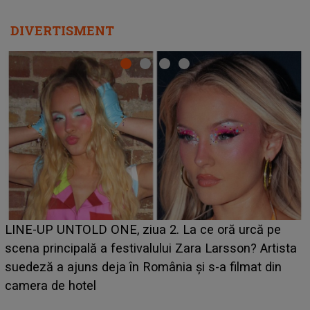
DIVERTISMENT
Ce a dezvăluit noua concurentă din "Casa Iubirii" l-a
luat prin surprindere pe Emanuel. CINE ESTE
BĂIATUL VIZAT de Alexandra?! Aflându-se în fața
faptului împlinit, A RECUNOSCUT IMEDIAT: "Am
avut..."