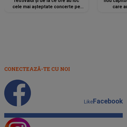
festivalul și de la ce ore au loc
nou capitol
cele mai așteptate concerte pe
care a
scena principală?
perioadă 
CONECTEAZĂ-TE CU NOI
Facebook
Like