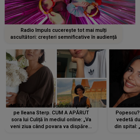
Radio Impuls cucerește tot mai mulți
ascultători: creșteri semnificative în audiență
MESAJUL care a făcut-o să plângă
CE SE Î
pe Ileana Sterp. CUM A APĂRUT
Popescu?
sora lui Culiță în mediul online: „Va
vedetă du
veni ziua când povara va dispărea,
din spital:
iar lacrimile...”