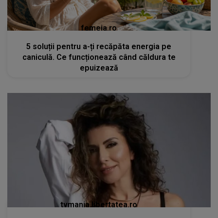
femeia.ro
5 soluții pentru a-ți recăpăta energia pe
caniculă. Ce funcționează când căldura te
epuizează
tvmania.libertatea.ro