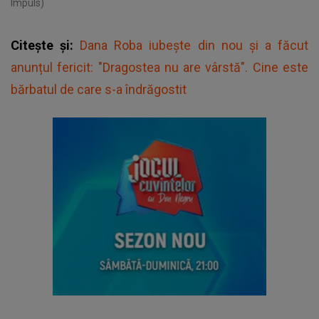
Impuls)
Citește și:
Dana Roba iubește din nou și a făcut
anunțul fericit: "Dragostea nu are vârstă". Cine este
bărbatul de care s-a îndrăgostit