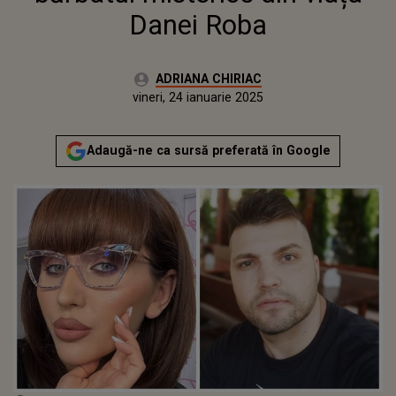
Danei Roba
Autor:
ADRIANA CHIRIAC
Publicat:
vineri, 24 ianuarie 2025
Actualizat:
vineri, 24 ianuarie 2025
Adaugă-ne ca sursă preferată în Google