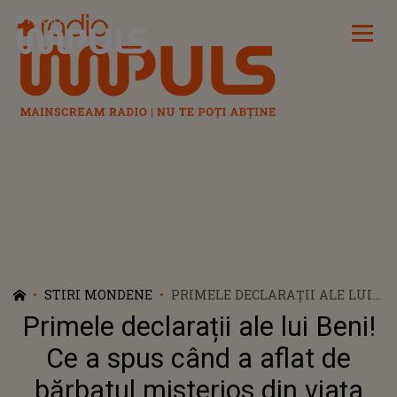
Radio Impuls
STIRI MONDENE
PRIMELE DECLARAȚII ALE LUI
BENI! CE A SPUS CÂND A AFLAT
Primele declarații ale lui Beni!
DE BĂRBATUL MISTERIOS DIN
VIAȚA DANEI ROBA
Ce a spus când a aflat de
bărbatul misterios din viața