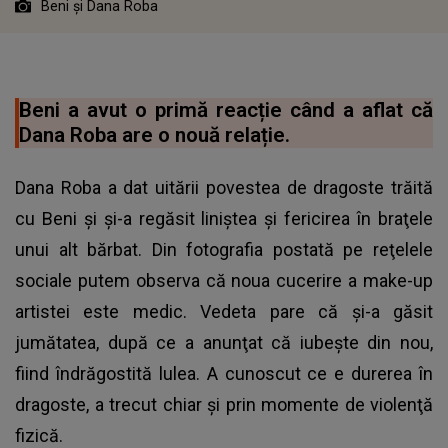
Beni şi Dana Roba
Beni a avut o primă reacție când a aflat că
Dana Roba are o nouă relație.
Dana Roba a dat uitării povestea de dragoste trăită
cu Beni şi şi-a regăsit liniştea şi fericirea în braţele
unui alt bărbat. Din fotografia postată pe reţelele
sociale putem observa că noua cucerire a make-up
artistei este medic. Vedeta pare că și-a găsit
jumătatea, după ce a anunţat că iubește din nou,
fiind îndrăgostită lulea. A cunoscut ce e durerea în
dragoste, a trecut chiar şi prin momente de violenţă
fizică.