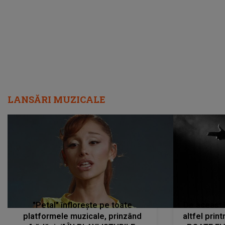
LANSĂRI MUZICALE
"Petal" înflorește pe toate
De această 
platformele muzicale, prinzând
altfel prin