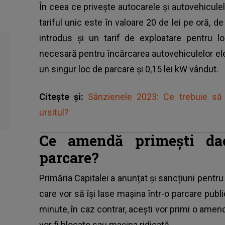
În ceea ce privește autocarele și autovehicul
tariful unic este în valoare 20 de lei pe oră, d
introdus și un tarif de exploatare pentru l
necesară pentru încărcarea autovehiculelor elec
un singur loc de parcare și 0,15 lei kW vândut.
Citește și:
Sânzienele 2023: Ce trebuie să 
ursitul?
Ce amendă primești da
parcare?
Primăria Capitalei a anunțat și sancțiuni pentru 
care vor să își lase mașina într-o parcare publ
minute, în caz contrar, acești vor primi o amendă
vor fi blocate sau mașina ridicată.