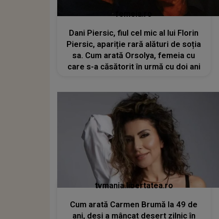
femeia.ro
Dani Piersic, fiul cel mic al lui Florin
Piersic, apariție rară alături de soția
sa. Cum arată Orsolya, femeia cu
care s-a căsătorit în urmă cu doi ani
tvmania.libertatea.ro
Cum arată Carmen Brumă la 49 de
ani, deși a mâncat desert zilnic în