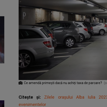
Ce amendă primești dacă nu achiți taxa de parcare?
(s
Citește și:
Zilele orașului Alba Iulia 2
evenimentelor