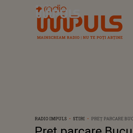
Radio Impuls
RADIO IMPULS
STIRI
PREȚ PARCARE BUC
CE AMENDĂ PRIME
Preț parcare Bucu
ACHIȚI TAXA DE P