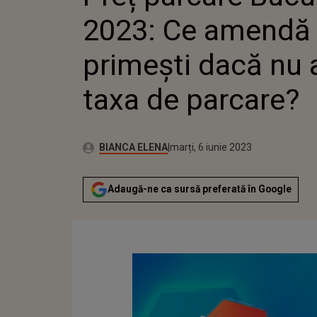
2023: Ce amendă
primești dacă nu a
taxa de parcare?
Autor:
Publicat:
BIANCA ELENA
marți, 6 iunie 2023
Adaugă-ne ca sursă preferată în Google