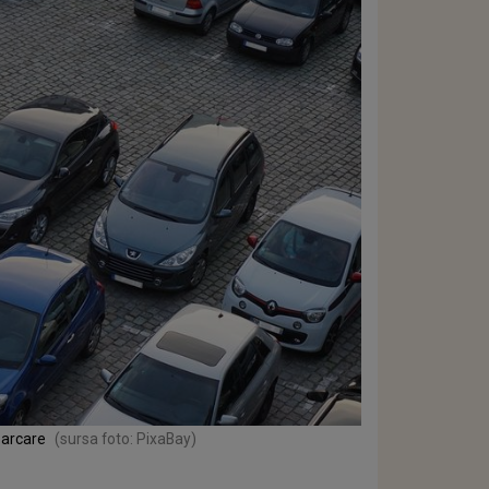
parcare
(sursa foto: PixaBay)