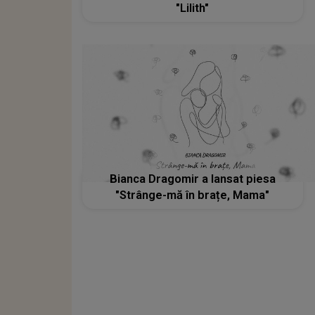
"Lilith"
Bianca Dragomir a lansat piesa
"Strânge-mă în brațe, Mama"