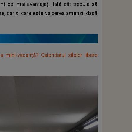
unt cei mai avantajați. Iată cât trebuie să
re, dar și care este valoarea amenzii dacă
 mini-vacanță? Calendarul zilelor libere