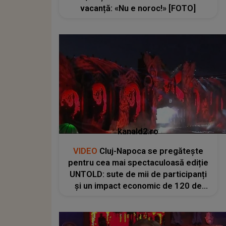
vacanță: «Nu e noroc!» [FOTO]
kanald2.ro
VIDEO
Cluj-Napoca se pregătește
pentru cea mai spectaculoasă ediție
UNTOLD: sute de mii de participanți
și un impact economic de 120 de
milioane de euro