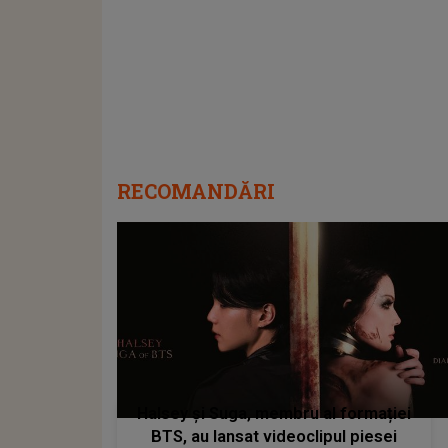
RECOMANDĂRI
Halsey și Suga, membru al formației
BTS, au lansat videoclipul piesei