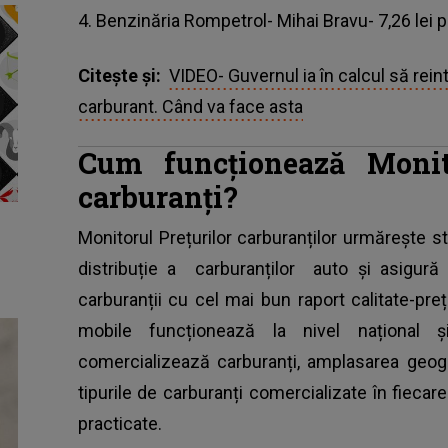
4. Benzinăria Rompetrol- Mihai Bravu- 7,26 lei p
Citește și:
VIDEO- Guvernul ia în calcul să rei
carburant. Când va face asta
Cum funcționează Monito
carburanți?
Monitorul Prețurilor carburanților urmărește 
distribuție a
carburanților
auto și asigură c
carburanții cu cel mai bun raport calitate-preț. 
mobile funcționează la nivel național ș
comercializează carburanți, amplasarea geogra
tipurile de carburanți comercializate în fieca
practicate.