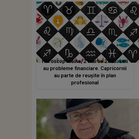
Horoscop mâine, 2 martie 2023: Leii
au probleme financiare. Capricornii
au parte de reușite în plan
profesional