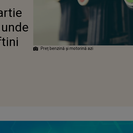
artie
e unde
tini
Preț benzină și motorină azi