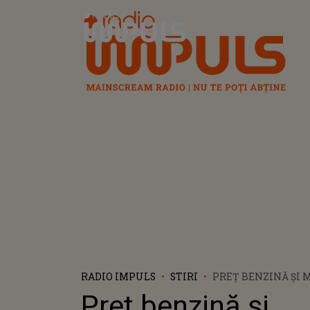
Radio Impuls
RADIO IMPULS
STIRI
PREȚ BENZINĂ ȘI M
MARTIE 2023: BENZ
Preț benzină și
UNDE GĂSEȘTI CEI 