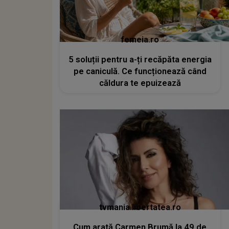
femeia.ro
5 soluții pentru a-ți recăpăta energia
pe caniculă. Ce funcționează când
căldura te epuizează
tvmania.libertatea.ro
Cum arată Carmen Brumă la 49 de