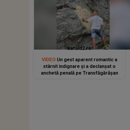
kanald2.ro
VIDEO
Un gest aparent romantic a
stârnit indignare și a declanșat o
anchetă penală pe Transfăgărășan