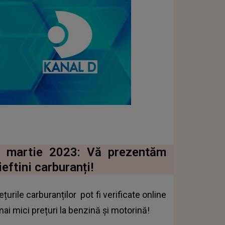
 1 martie 2023: Vă prezentăm
eftini carburanți!
ețurile carburanților
pot fi verificate online
mai mici prețuri la benzină și motorină!