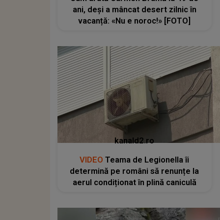
ani, deși a mâncat desert zilnic în
vacanță: «Nu e noroc!» [FOTO]
kanald2.ro
VIDEO
Teama de Legionella îi
determină pe români să renunțe la
aerul condiționat în plină caniculă