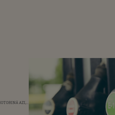
OTORINĂ AZI, 1
INĂRIILE
MAI IEFTINI