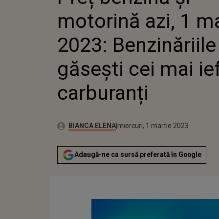
CARBURANȚI
motorină azi, 1 m
2023: Benzinăriil
găsești cei mai ief
carburanți
Publicat:
Autor:
miercuri, 1 martie 2023
Actualizat:
BIANCA ELENA
miercuri, 1 martie 2023
Adaugă-ne ca sursă preferată în Google