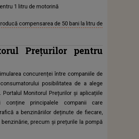
entru 1 litru de motorină
ntroducă compensarea de 50 bani la litru de
rul Prețurilor pentru
stimularea concurenței între companiile de
onsumatorului posibilitatea de a alege
Portalul Monitorul Prețurilor și aplicațiile
i conține principalele companii care
fică a benzinăriilor deținute de fiecare,
re benzinărie, precum și prețurile la pompă