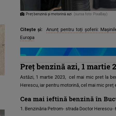
Preț benzină și motorină azi
(sursa foto: PixaBay)
Citește și:
Anunț pentru toți șoferii: Mașinil
Europa
Preț benzină azi, 1 martie 
Astăzi, 1 martie 2023,
cel mai mic pret la be
Herescu, iar pentru motorină, cel mai mic preț e
Cea mai ieftină benzină în Bucu
1. Benzinăria Petrom- strada Doctor Herescu- 6,