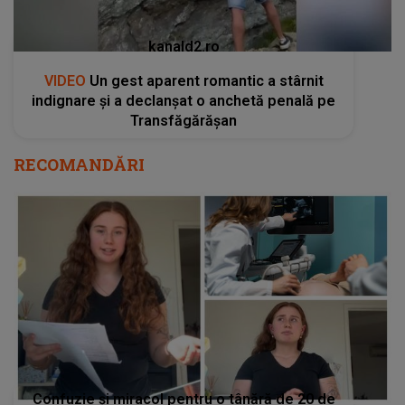
kanald2.ro
VIDEO
Un gest aparent romantic a stârnit
indignare și a declanșat o anchetă penală pe
Transfăgărășan
RECOMANDĂRI
Confuzie și miracol pentru o tânără de 20 de