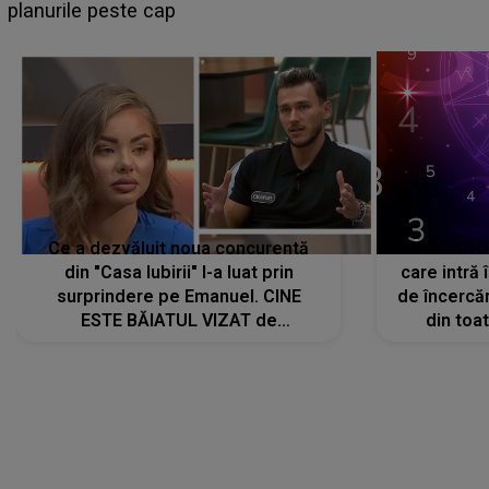
planurile peste cap
c
Ce a dezvăluit noua concurentă
HOROSCOP 
din "Casa Iubirii" l-a luat prin
care intră
surprindere pe Emanuel. CINE
de încercă
ESTE BĂIATUL VIZAT de
din toat
Alexandra?! Aflându-se în fața
neașteptat
faptului împlinit, A RECUNOSCUT
IMEDIAT: "Am avut..."