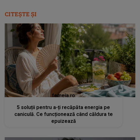
CITEȘTE ȘI
femeia.ro
5 soluții pentru a-ți recăpăta energia pe
caniculă. Ce funcționează când căldura te
epuizează