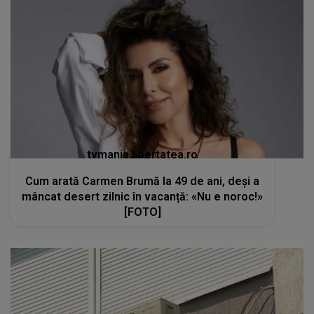
tvmania.libertatea.ro
Cum arată Carmen Brumă la 49 de ani, deși a
mâncat desert zilnic în vacanță: «Nu e noroc!»
[FOTO]