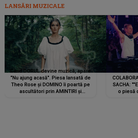
LANSĂRI MUZICALE
Când DORUL devine muzică, apare
Armin 
"Nu ajung acasă". Piesa lansată de
COLABORAR
Theo Rose și DOMINO îi poartă pe
SACHA: ""E
ascultători prin AMINTIRI și
o piesă 
REGĂSIRI, iar drumul emoțiilor
imediat pre
trece prin sufletul publicului:
cu mine șt
"Pentru toți cei care au plecat
păstrăm do
departe ca să le fie mai bine"