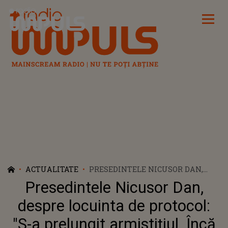
Radio Impuls
ACTUALITATE
PRESEDINTELE NICUSOR DAN,
DESPRE LOCUINTA DE PROTOCOL:
Presedintele Nicusor Dan,
"S-A PRELUNGIT ARMISTIŢIUL.
ÎNCĂ UNA, DOUĂ LUNI, MAI
despre locuinta de protocol:
VEDEM, MAI CĂUTĂM
"S-a prelungit armistiţiul. Încă
ALTERNATIVE" CE L-A RUGAT