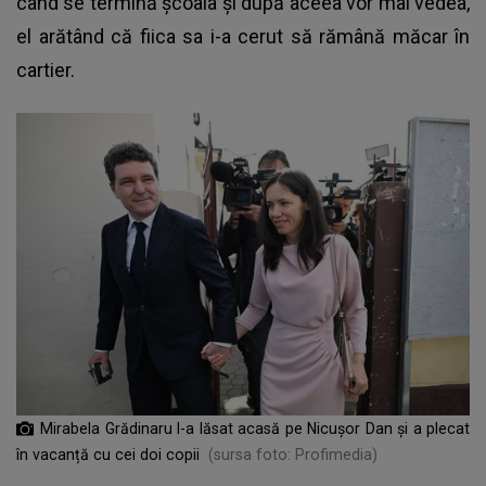
când se termină şcoala şi după aceea vor mai vedea,
el arătând că fiica sa i-a cerut să rămână măcar în
cartier.
Mirabela Grădinaru l-a lăsat acasă pe Nicușor Dan și a plecat
în vacanță cu cei doi copii
(sursa foto: Profimedia)