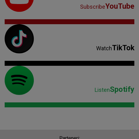
YouTube
Subscribe
TikTok
Watch
Spotify
Listen
Parteneri: