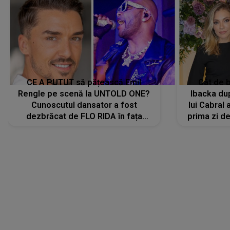
CE A PUTUT să pățească Emil
Cât de b
Rengle pe scenă la UNTOLD ONE?
Ibacka dup
Cunoscutul dansator a fost
lui Cabral a
dezbrăcat de FLO RIDA în fața
prima zi d
tuturor: „Mi-a dat hainele lui. Ce s-a
strălu
întâmplat mai exact...”
încre