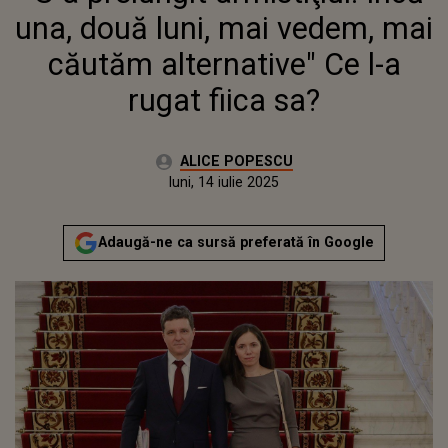
FIICA SA?
una, două luni, mai vedem, mai
căutăm alternative" Ce l-a
rugat fiica sa?
Autor:
ALICE POPESCU
Publicat:
luni, 14 iulie 2025
Adaugă-ne ca sursă preferată în Google