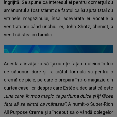
îngrijită. Se spune că interesul ei pentru comerțul cu
amănuntul a fost stârnit de faptul că își ajuta tatăl cu
vitrinele magazinului, însă adevărata ei vocație a
venit atunci când unchiul ei, John Shotz, chimist, a
venit să stea cu familia.
Acesta a învățat-o să își curețe fața cu uleiuri în loc
de săpunuri dure și i-a arătat formula sa pentru o
cremă de piele, pe care o prepara într-o magazie din
curtea casei lor, despre care Estée a declarat că este
„una care, în mod magic, te parfuma dulce și îți făcea
fața să se simtă ca mătasea”
. A numit-o Super-Rich
All Purpose Creme și a început să o vândă colegelor