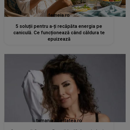
femeia.ro
5 soluții pentru a-ți recăpăta energia pe
caniculă. Ce funcționează când căldura te
epuizează
tvmania.libertatea.ro