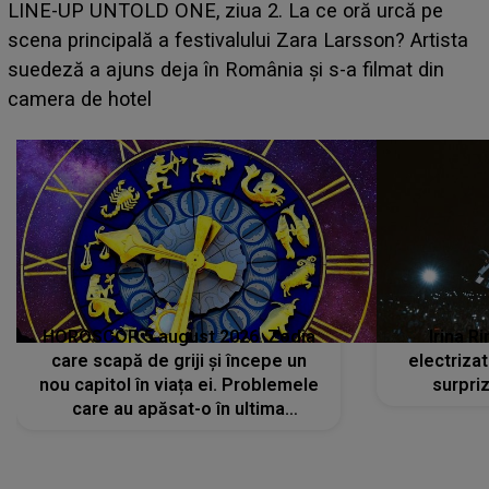
HOROSCOP 7 august 2026. Zodia care intră într-o
perioadă marcată de încercări. Problemele se adună
din toate părțile, iar o veste neașteptată îi dă planurile
peste cap
HOROSCOP 5 august 2026. Zodia
Irina R
care scapă de griji și începe un
electriza
nou capitol în viața ei. Problemele
surpri
care au apăsat-o în ultima
perioadă își găsesc, în sfârșit,
rezolvarea