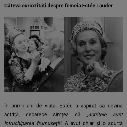
Câteva curiozități despre femeia Estée Lauder
În primii ani de viață, Estée a aspirat să devină
actriță, deoarece simțea că
„actrițele sunt
întruchiparea frumuseții”
. A avut chiar și o scurtă