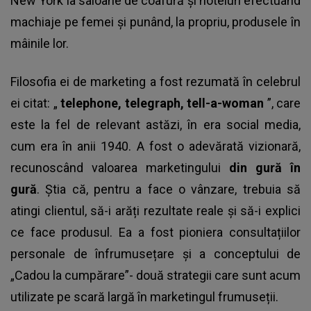
New York la saloane de coafură și hoteluri efectuând
machiaje pe femei și punând, la propriu, produsele în
mâinile lor.
Filosofia ei de marketing a fost rezumată în celebrul
ei citat: „
telephone, telegraph, tell-a-woman
”, care
este la fel de relevant astăzi, în era social media,
cum era în anii 1940. A fost o adevărată vizionară,
recunoscând valoarea marketingului
din gură în
gură
. Știa că, pentru a face o vânzare, trebuia să
atingi clientul, să-i arăți rezultate reale și să-i explici
ce face produsul. Ea a fost pioniera consultațiilor
personale de înfrumusețare și a conceptului de
„Cadou la cumpărare”- două strategii care sunt acum
utilizate pe scară largă în marketingul frumuseții.