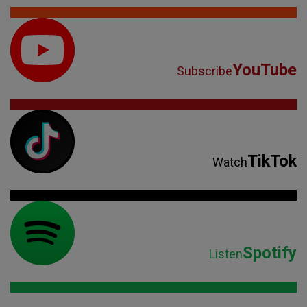
YouTube
Subscribe
TikTok
Watch
Spotify
Listen