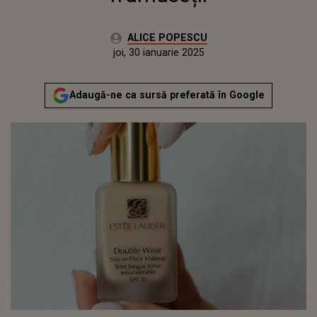
Autor:
ALICE POPESCU
Publicat:
duminică, 26 ianuarie 2025
Actualizat:
joi, 30 ianuarie 2025
Adaugă-ne ca sursă preferată în Google