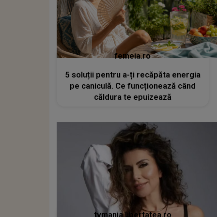
femeia.ro
5 soluții pentru a-ți recăpăta energia
pe caniculă. Ce funcționează când
căldura te epuizează
tvmania.libertatea.ro