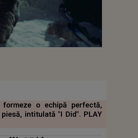
ă formeze o echipă perfectă,
iesă, intitulată "I Did". PLAY