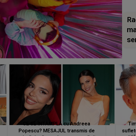
Ra
ma
se
CE SE ÎNTÂMPLĂ cu Andreea
Tim
Popescu? MESAJUL transmis de
suflet