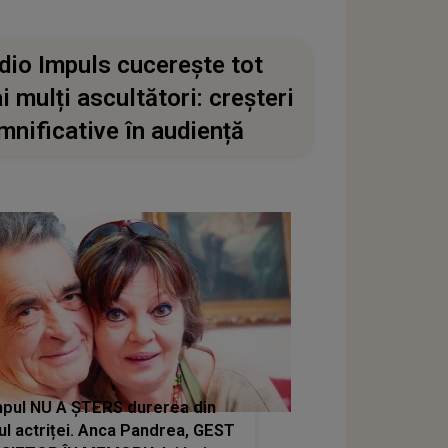
dio Impuls cucerește tot
i mulți ascultători: creșteri
mnificative în audiență
pul NU A ȘTERS durerea din
ul actriței. Anca Pandrea, GEST