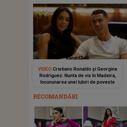
kanald2.ro
VIDEO
Cristiano Ronaldo și Georgina
Rodriguez: Nunta de vis în Madeira,
încununarea unei Iubiri de poveste
RECOMANDĂRI