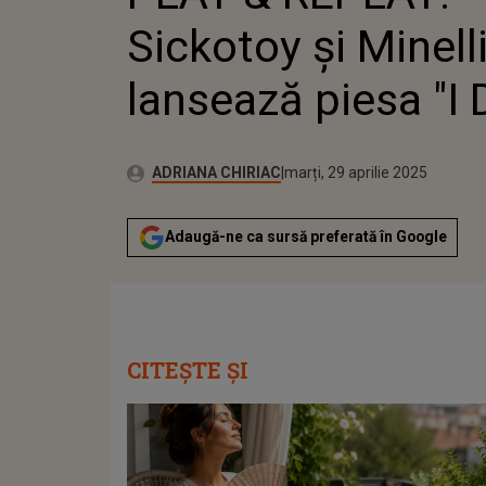
PIESA
Sickotoy și Minell
lansează piesa "I 
Autor:
Publicat:
ADRIANA CHIRIAC
marți, 29 aprilie 2025
Adaugă-ne ca sursă preferată în Google
CITEȘTE ȘI