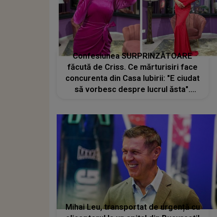
Confesiunea SURPRINZĂTOARE
făcută de Criss. Ce mărturisiri face
concurenta din Casa Iubirii: "E ciudat
să vorbesc despre lucrul ăsta".
Nimeni nu se aștepta la asta din
partea ei. Ce a făcut-o să
recunoască: "Mi-a ajuns"
Mihai Leu, transportat de urgență cu