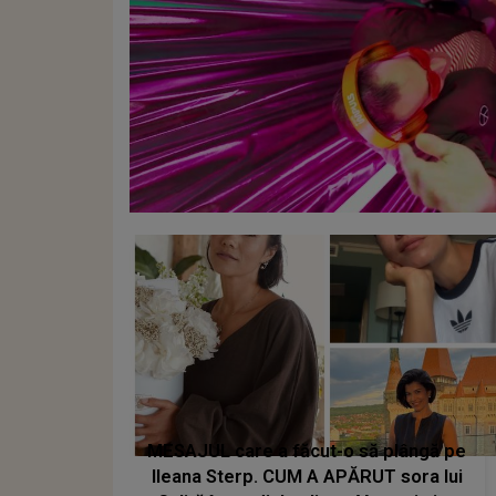
MESAJUL care a făcut-o să plângă pe
Ileana Sterp. CUM A APĂRUT sora lui