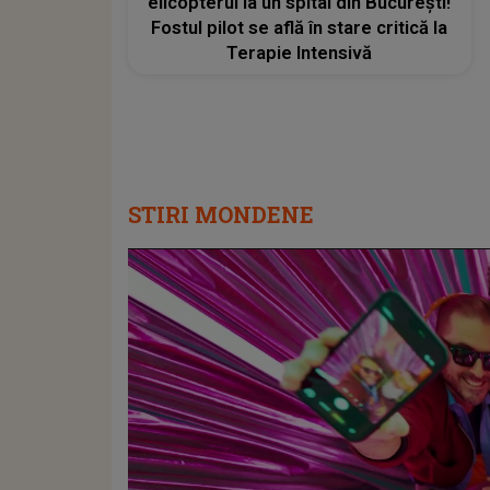
elicopterul la un spital din București!
Fostul pilot se află în stare critică la
Terapie Intensivă
STIRI MONDENE