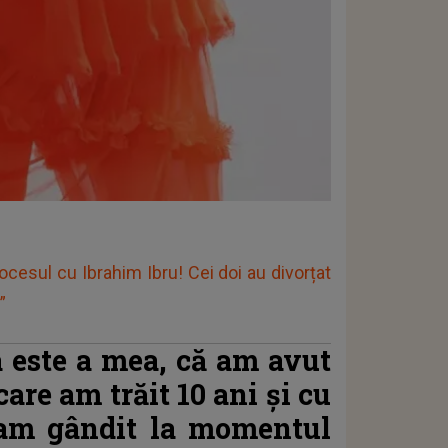
ocesul cu Ibrahim Ibru! Cei doi au divorțat
”
a este a mea, că am avut
care am trăit 10 ani şi cu
-am gândit la momentul