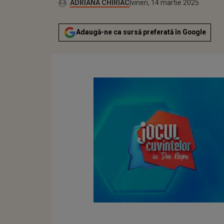
Publicat:
Autor:
vineri, 14 martie 2025
Actualizat:
ADRIANA CHIRIAC
vineri, 14 martie 2025
Adaugă-ne ca sursă preferată în Google