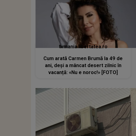
tvmania.libertatea.ro
Cum arată Carmen Brumă la 49 de
ani, deși a mâncat desert zilnic în
vacanță: «Nu e noroc!» [FOTO]