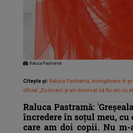
Raluca Pastramă
Citește și:
Raluca Pastramă, învingătoare în pr
oficial: „Eu încerc și am încercat să fiu om cu el
Raluca Pastramă: 'Greşeal
încredere în soţul meu, cu 
care am doi copii. Nu m