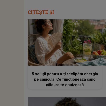
CITEȘTE ȘI
femeia.ro
5 soluții pentru a-ți recăpăta energia
pe caniculă. Ce funcționează când
căldura te epuizează