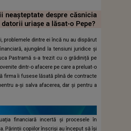
i neașteptate despre căsnicia
e datorii uriașe a lăsat-o Pepe?
ni, problemele dintre ei încă nu au dispărut
inanciară, ajungând la tensiuni juridice și
uca Pastramă s-a trezit cu o grădiniță pe
rovenite dintr-o afacere pe care a preluat-o
 că firma îi fusese lăsată plină de contracte
pentru a-și salva afacerea, dar și pentru a
uația financiară incertă și procesele în
 Părinții copiilor înscriși au început să își