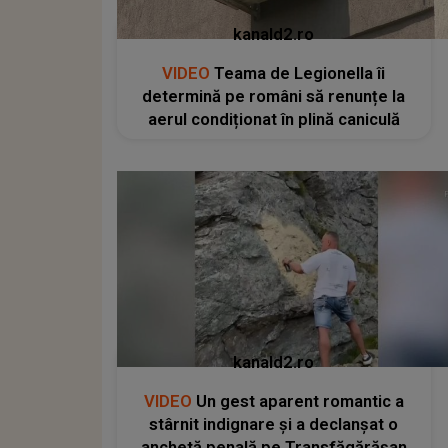
kanald2.ro
VIDEO
Teama de Legionella îi
determină pe români să renunțe la
aerul condiționat în plină caniculă
kanald2.ro
VIDEO
Un gest aparent romantic a
stârnit indignare și a declanșat o
anchetă penală pe Transfăgărășan