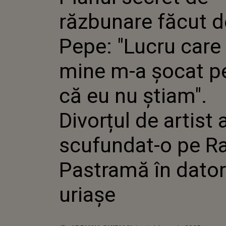
MINE M-
răzbunare făcut d
PENTRU
ŞTIAM".
ARTIST 
Pepe: "Lucru care
PE RAL
ÎN DATO
mine m-a şocat p
că eu nu ştiam".
Divorțul de artist 
scufundat-o pe R
Pastramă în dator
uriașe