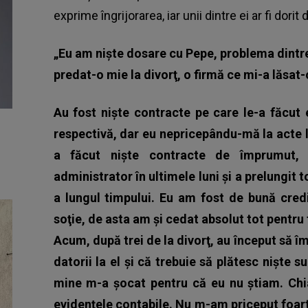
exprime îngrijorarea, iar unii dintre ei ar fi dorit
„Eu am nişte dosare cu Pepe, problema dintre
predat-o mie la divorţ, o firmă ce mi-a lăsat-
Au fost nişte contracte pe care le-a făcut 
respectivă, dar eu nepricepându-mă la acte l
a făcut nişte contracte de împrumut, 
administrator în ultimele luni şi a prelungit 
a lungul timpului. Eu am fost de bună credi
soţie, de asta am şi cedat absolut tot pentru 
Acum, după trei de la divorţ, au început să î
datorii la el şi că trebuie să plătesc nişte
mine m-a şocat pentru că eu nu ştiam. Chia
evidenţele contabile. Nu m-am priceput foart