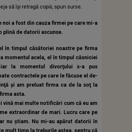
 deja să își retragă copiii, spun surse.
 noi a fost din cauza firmei pe care mi-a
o plină de datorii ascunse.
el în timpul căsătoriei noastre pe firma
a momentul acela, el în timpul căsniciei
iar la momentul divorţului s-a pus
toate contractele pe care le făcuse el de-
nţă şi am preluat firma ca de la soţ la
firma asta.
mi vină mai multe notificări cum că eu am
 sume extraordinar de mari. Lucru care pe
r nu ştiam. Nu mi-au apărut datorii în
e mult timp la treburile astea, pentru că