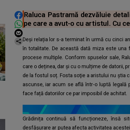
DISTRIBUIE ARTICOLUL
Raluca Pastramă dezvăluie detali
pe care a avut-o cu artistul. Cu c
Deși relația lor s-a terminat în urmă cu cinci a
în totalitate. De această dată miza este una f
procese multiple. Conform spuselor sale, Ral
care o deținea, dar și cu o mulțime de datorii, p
de la fostul soț. Fosta soţie a aristului nu știa
ascunse, iar acum se află într-o luptă legală 
face față datoriilor ce par imposibil de achitat.
Grădinița continuă să funcționeze, însă sit
desfășurare ar putea afecta activitatea acesteia.