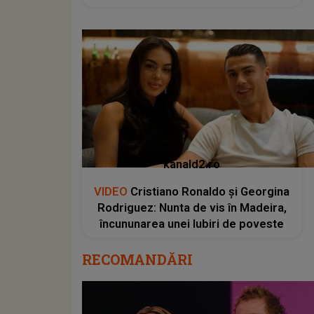
kanald2.ro
VIDEO
Cristiano Ronaldo și Georgina
Rodriguez: Nunta de vis în Madeira,
încununarea unei Iubiri de poveste
RECOMANDĂRI