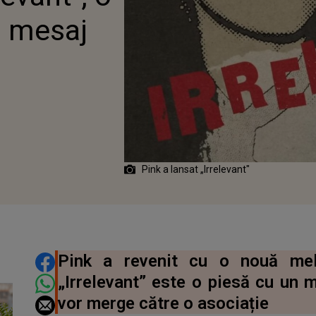
j mesaj
Pink a lansat „Irrelevant"
DISTRIBUIE ARTICOLUL
Pink a revenit cu o nouă mel
„Irrelevant” este o piesă cu un m
vor merge către o asociație