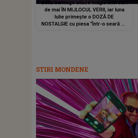
Bella Santiago aduce magia unei seri
de mai ÎN MIJLOCUL VERII, iar luna
Iulie primește o DOZĂ DE
NOSTALGIE cu piesa "Într-o seară de
mai". MESAJUL din spatele lansării:
"Amintirile care rămân cu tine mult
timp după ce se termină melodia"
STIRI MONDENE