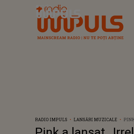
Radio Impuls
RADIO IMPULS
LANSĂRI MUZICALE
PINK
„IRR
Pink a lansat „Irre
UN 