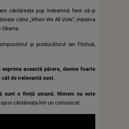
 care cântăreața pop îndeamnă fanii să-și
 donate către „When We All Vote”, inițiativa
le Obama.
mpozitorul și producătorul Ian Fitchuk,
și exprima această părere, devine foarte
 cât de irelevantă sunt.
că sunt o ființă umană. Nimeni nu este
a spus cântăreața într-un comunicat.