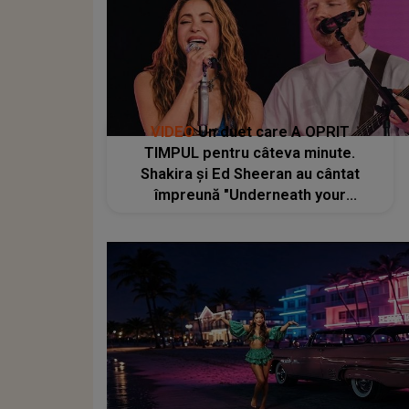
VIDEO
Un duet care A OPRIT
TIMPUL pentru câteva minute.
Shakira și Ed Sheeran au cântat
împreună "Underneath your
Clothes", iar momentul a fost unul
dintre cele mai apreciate: "Lucrăm
foarte bine împreună, ne înțelegem
unul pe celălalt"