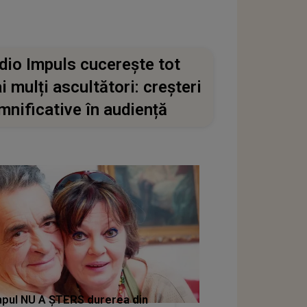
dio Impuls cucerește tot
i mulți ascultători: creșteri
mnificative în audiență
pul NU A ȘTERS durerea din