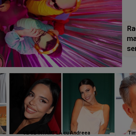
Ra
ma
se
CE SE ÎNTÂMPLĂ cu Andreea
Tim