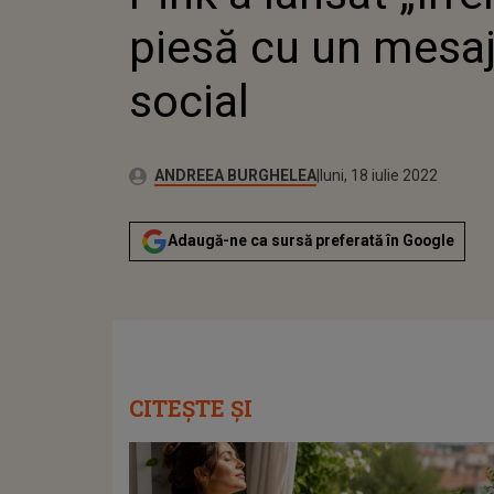
piesă cu un mesa
social
Publicat:
Autor:
luni, 18 iulie 2022
Actualizat:
ANDREEA BURGHELEA
luni, 18 iulie 2022
Adaugă-ne ca sursă preferată în Google
CITEȘTE ȘI