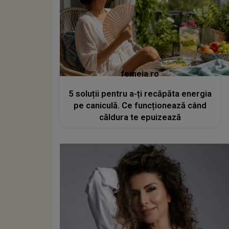
femeia.ro
5 soluții pentru a-ți recăpăta energia
pe caniculă. Ce funcționează când
căldura te epuizează