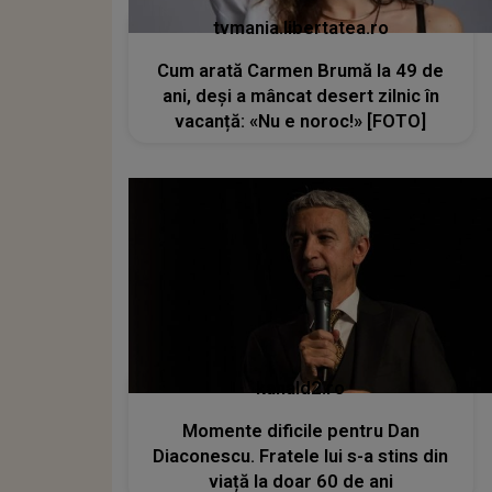
tvmania.libertatea.ro
Cum arată Carmen Brumă la 49 de
ani, deși a mâncat desert zilnic în
vacanță: «Nu e noroc!» [FOTO]
kanald2.ro
Momente dificile pentru Dan
Diaconescu. Fratele lui s-a stins din
viață la doar 60 de ani