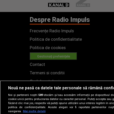
Despre Radio Impuls
Frecvențe Radio Impuls
Politica de confidentialitate
Politica de cookies
Gestionați preferințele
Contact
Termeni si conditii
Cod deontologic
Nouă ne pasă ca datele tale personale să rămână confi
Regulamente
Noi și partenerii noștri
589
stocăm și/sau accesăm informații pe dispozitivul dvs.
cookie unici pentru prelucrarea datelor cu caracter personal. Puteți accepta sau g
făcând clic mai jos, respectiv vă puteți opune utilizării unui interes legitim în 
politica de confidențialitate. Aceste alegeri vor fi raportate partenerilor no
navigarea.
Mai multe detalii