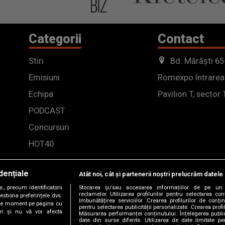
Categorii
Contact
Stiri
Bd. Mărăști 65
Emisiuni
Romexpo Intrarea
Echipa
Pavilion T, sector 
PODCAST
Concursuri
HOT40
dențiale
Atât noi, cât și partenerii noștri prelucrăm datele 
, precum identificatorii
Stocarea și/sau accesarea informațiilor de pe un 
reclamelor. Utilizarea profilurilor pentru selectarea con
estiona preferințele dvs.
îmbunătățirea serviciilor. Crearea profilurilor de conținu
orice moment pe pagina cu
pentru selectarea publicității personalizate. Crearea profil
ștri și nu vă vor afecta
Măsurarea performanței conținutului. Înțelegerea public
date din surse diferite. Utilizarea de date limitate pen