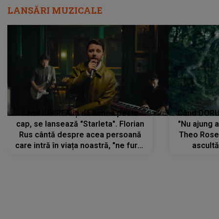
LANSĂRI MUZICALE
Când IUBIREA îți dă lumea peste
Când DORUL
cap, se lansează "Starleta". Florian
"Nu ajung 
Rus cântă despre acea persoană
Theo Rose 
care intră în viața noastră, "ne fură"
ascultă
toate PRIVIRILE, toate GÂNDURILE,
REGĂSIRI
tot UNIVERSUL și fără să ne dăm
trece pr
seama, ajunge să fie motivul
"Pentru t
pentru care zâmbim
departe 