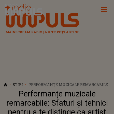
Radio Impuls
STIRI
PERFORMANȚE MUZICALE REMARCABILE:
SFATURI ȘI TEHNICI PENTRU A TE
Performanțe muzicale
DISTINGE CA ARTIST
remarcabile: Sfaturi și tehnici
pentru a te distinge ca artist