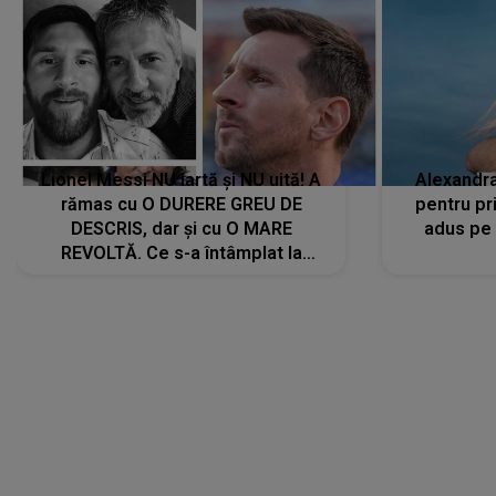
Lionel Messi NU iartă și NU uită! A
Alexandr
rămas cu O DURERE GREU DE
pentru pr
DESCRIS, dar și cu O MARE
adus pe 
REVOLTĂ. Ce s-a întâmplat la
ÎNMORMÂNTAREA tatălui său l-a
făcut să ia o DECIZIE DRASTICĂ