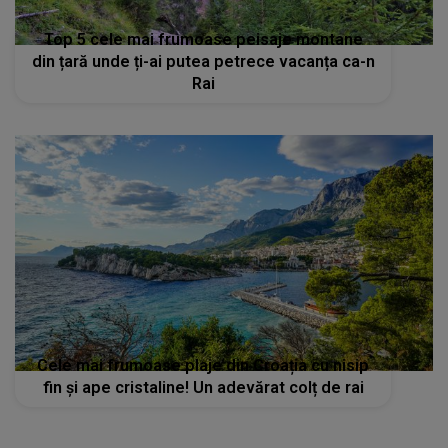
Top 5 cele mai frumoase peisaje montane
din țară unde ți-ai putea petrece vacanța ca-n
Rai
Cele mai frumoase plaje din Croația cu nisip
fin și ape cristaline! Un adevărat colț de rai