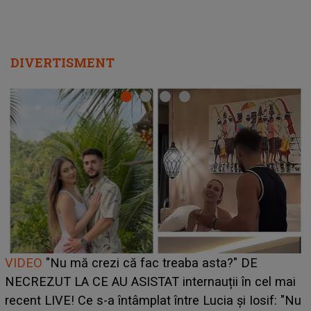
DIVERTISMENT
Cine este Bianca, tânăra clujeancă luată pe scenă la
UNTOLD ONE de Zara Larsson? Aceasta a dezvăluit
ce i-a spus artista suedeză în culise: „Nu am fost