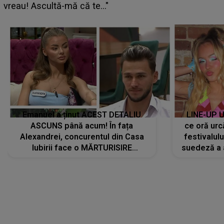
pregătită...”
Emanuel a ținut ACEST DETALIU
LINE-UP U
ASCUNS până acum! În fața
ce oră urc
Alexandrei, concurentul din Casa
festivalul
Iubirii face o MĂRTURISIRE
suedeză a a
NEAȘTEPTATĂ despre mama sa:
s-a film
"I-am spus și ei în față, eu nu te
iubesc pentru că..."