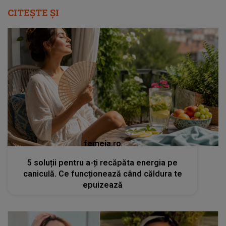
CITEȘTE ȘI
femeia.ro
5 soluții pentru a-ți recăpăta energia pe
caniculă. Ce funcționează când căldura te
epuizează