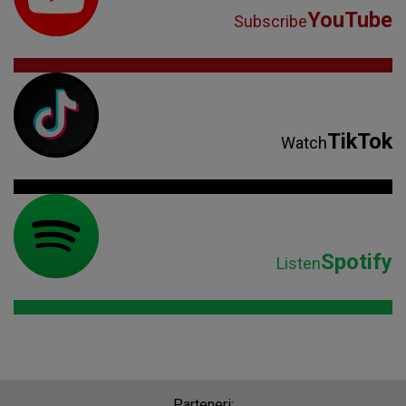
YouTube
Subscribe
TikTok
Watch
Spotify
Listen
Parteneri: