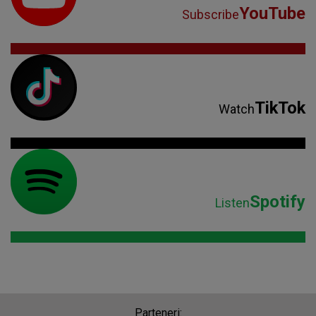
YouTube
Subscribe
TikTok
Watch
Spotify
Listen
Parteneri: