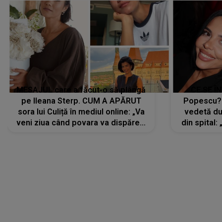
MESAJUL care a făcut-o să plângă
CE SE Î
pe Ileana Sterp. CUM A APĂRUT
Popescu?
sora lui Culiță în mediul online: „Va
vedetă du
veni ziua când povara va dispărea,
din spital:
iar lacrimile...”