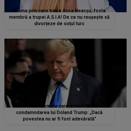
Drama prin care trece Anca Neacșu, fosta
membră a trupei A.S.I.A! De ce nu reușește să
divorțeze de soțul turc
Cine este femeia care a contribuit la
condamndarea lui Doland Trump: „Dacă
povestea nu ar fi fost adevărată”