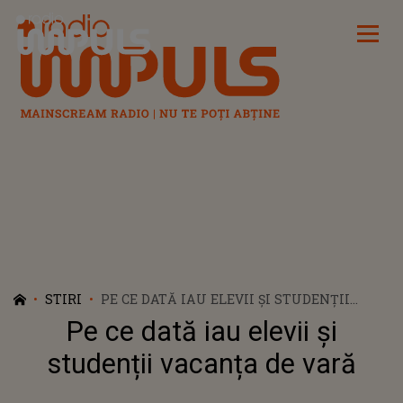
Radio Impuls
STIRI
PE CE DATĂ IAU ELEVII ȘI STUDENȚII
VACANȚA DE VARĂ
Pe ce dată iau elevii și
studenții vacanța de vară