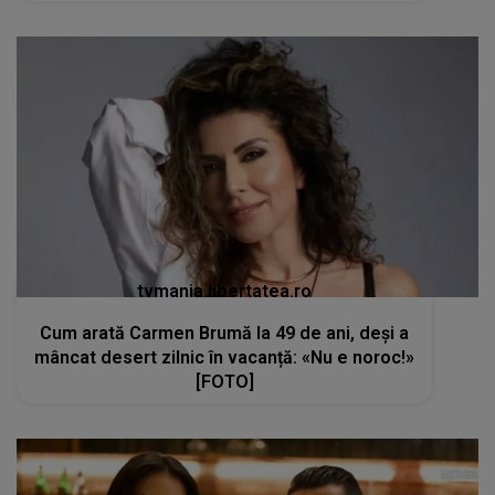
tvmania.libertatea.ro
Cum arată Carmen Brumă la 49 de ani, deși a
mâncat desert zilnic în vacanță: «Nu e noroc!»
[FOTO]