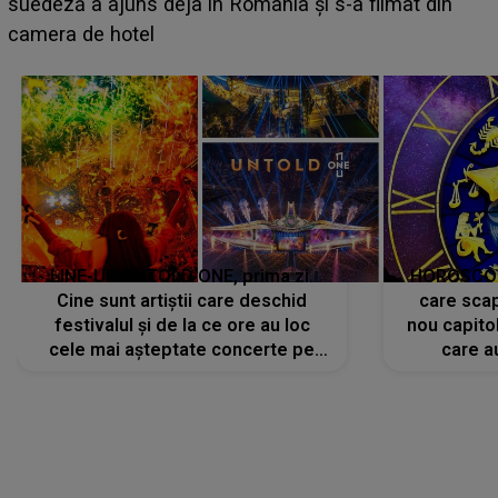
BĂIATUL VIZAT de Alexandra?! Aflându-se în fața
faptului împlinit, A RECUNOSCUT IMEDIAT: "Am
avut..."
LINE-UP UNTOLD ONE, prima zi.
HOROSCOP 
Cine sunt artiștii care deschid
care scap
festivalul și de la ce ore au loc
nou capitol
cele mai așteptate concerte pe
care a
scena principală?
perioadă 