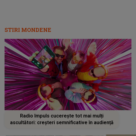
Radio Impuls cucerește tot mai mulți
ascultători: creșteri semnificative în audiență
Cât de bine îi merge Andreei
MĂRTURIA