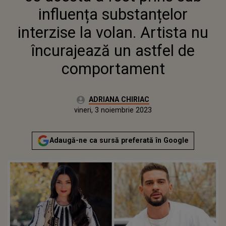
DE COMPORTAMENT
influența substanțelor
interzise la volan. Artista nu
încurajează un astfel de
comportament
Autor:
ADRIANA CHIRIAC
Publicat:
vineri, 3 noiembrie 2023
Adaugă-ne ca sursă preferată în Google