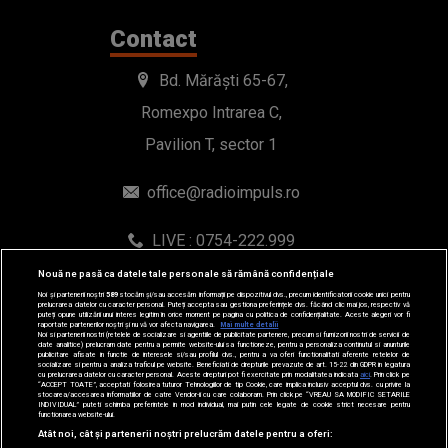
office@radioimpuls.ro
LIVE : 0754-222.999
WhatsApp: 0754-222.999
© 2019-2026 DOGAN MEDIA INTERNATIONAL SA, Toate
Nouă ne pasă ca datele tale personale să rămână confidențiale
drepturile rezervate.
Noi și partenerii noștri
589
stocăm și/sau accesăm informații pe dispozitivul dvs., precum identificatorii cookie unici pentru
prelucrarea datelor cu caracter personal. Puteți accepta sau gestiona preferințele dvs. făcând clic mai jos, respectiv vă
puteți opune utilizării unui interes legitim în orice moment pe pagina cu politica de confidențialitate. Aceste alegeri vor fi
raportate partenerilor noștri și nu vă vor afecta navigarea.
Mai multe detalii
Noi si partenerii nostri (retelele de socializare si agentiile de publicitate partenere, precum si furnizorii nostri de servicii de
date analitice) prelucram date pentru a permite website-ului sa functioneze, pentru a personaliza continutul si anunturile
publicitare afisate in functie de interesele si/sau profilul dvs., pentru a va oferi functionalitati aferente retelelor de
socializare si pentru a analiza traficul pe website. Beneficiati de drepturile prevazute de art. 15-22 din GDPR in legatura
cu prelucrarea datelor cu caracter personal. Aceste drepturi pot fi exercitate prin modalitatea indicata
aici
. Prin click pe
“ACCEPT TOATE”, acceptati folosirea tuturor Tehnologiilor de tip Cookie, care implica inclusiv acceptul dvs. cu privire la
stocarea/accesarea informatiilor de catre Vendor-ii cu care colaboram. Prin click pe “VREAU SA MODIFIC SETARILE
INDIVIDUAL” puteti schimba preferintele in mod individual, mai putin cele legate de cookie strict necesare pentru
functionarea website-ului.
Atât noi, cât și partenerii noștri prelucrăm datele pentru a oferi: