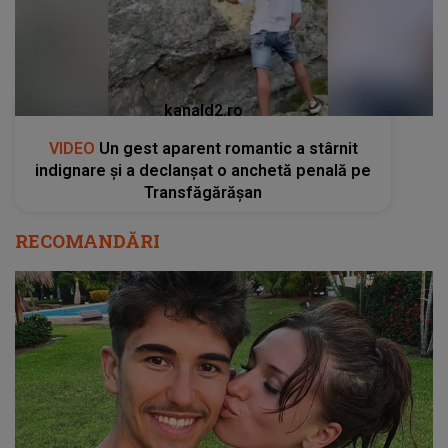
Transfăgărășan
RECOMANDĂRI
”S-a aprins flacăra” Ioana Ignat a mărturisit
cum a început relația cu Sebastian Dobrincu