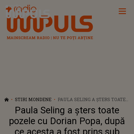
Radio Impuls
STIRI MONDENE
PAULA SELING A ȘTERS TOATE
POZELE CU DORIAN POPA, DUPĂ
Paula Seling a șters toate
CE ACESTA A FOST PRINS SUB
INFLUENȚA SUBSTANȚELOR
pozele cu Dorian Popa, după
INTERZISE LA VOLAN. ARTISTA
ce acesta a fost prins sub
NU ÎNCURAJEAZĂ UN ASTFEL