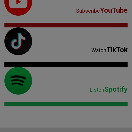
Spotify
Listen
Parteneri: