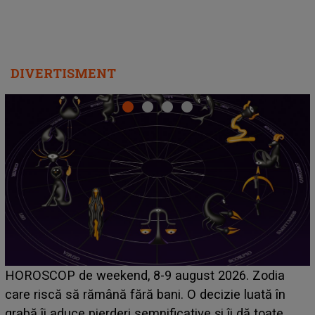
Emanuel a ținut ACEST DETALIU ASCUNS până
acum! În fața Alexandrei, concurentul din Casa Iubirii
face o MĂRTURISIRE NEAȘTEPTATĂ despre mama
sa: "I-am spus și ei în față, eu nu te iubesc pentru
că..."