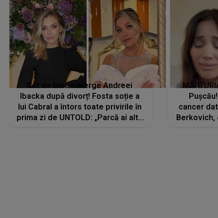
Ibacka după divorț! Fosta soție a
Pușcău!
lui Cabral a întors toate privirile în
cancer dato
prima zi de UNTOLD: „Parcă ai altă
Berkovich, 
strălucire, emani putere,
accident ru
încredere, siguranță...”
Dacă nu 
LANSĂRI MUZICALE