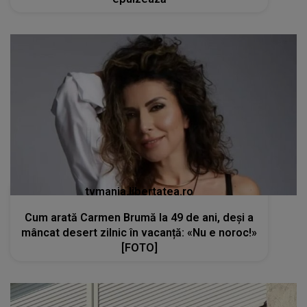
tvmania.libertatea.ro
Cum arată Carmen Brumă la 49 de ani, deși a
mâncat desert zilnic în vacanță: «Nu e noroc!»
[FOTO]