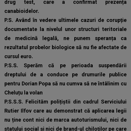
drug test, care a confirmat prezența
canabioidelor.
P.S. Având în vedere ultimele cazuri de corupție
documentate la nivelul unor structuri teritoriale
de medicină legală, ne punem speranța ca
rezultatul probelor biologice să nu fie afectate de
cursul euro.
P.S.S. Sperăm că pe perioada suspendării
dreptului de a conduce pe drumurile publice
pentru Dorian Popa să nu cumva să ne întâlinim cu
Cheluțu la volan
P.S.S.S. Felicităm polițiștii din cadrul Serviciului
Rutier Ilfov care au demonstrat că aplicarea legii
nu ține cont nici de marca autoturismului, nici de
statului social și nici de brand-ul chiloților pe care