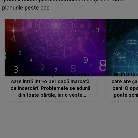
HOROSCOP 7 august 2026. Zodia
HOROSCOP 
care intră într-o perioadă marcată
care are șa
de încercări. Problemele se adună
bani. O opo
din toate părțile, iar o veste
poate schi
neașteptată îi dă planurile peste
la
cap
CONECTEAZĂ-TE CU NOI