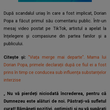
După scandalul uriaș în care a fost implicat,
Dorian
Popa
a făcut primul său comentariu public. Într-un
mesaj video postat pe TikTok, artistul a apelat la
înțelegere și compasiune din partea fanilor și a
publicului.
Citește și:
"Viața merge mai departe". Mama lui
Dorian Popa, primele declarații după ce fiul ei a fost
prins în timp ce conducea sub influența substanțelor
interzise
„
Nu vă pierdeți niciodată încrederea, pentru că
Dumnezeu este alături de noi. Păstrați-vă sufletul
curat! Rămâneți pozitivi, optimiști și nu vă supărați