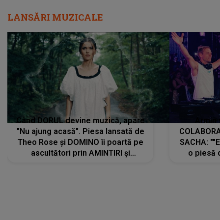
Când DORUL devine muzică, apare
Armin 
"Nu ajung acasă". Piesa lansată de
COLABORAR
Theo Rose și DOMINO îi poartă pe
SACHA: ""E
ascultători prin AMINTIRI și
o piesă 
REGĂSIRI, iar drumul emoțiilor
imediat pre
trece prin sufletul publicului:
cu mine șt
"Pentru toți cei care au plecat
păstrăm do
departe ca să le fie mai bine"
DIVERTISMENT