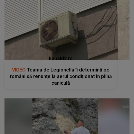
kanald2.ro
VIDEO
Teama de Legionella îi determină pe
români să renunțe la aerul condiționat în plină
caniculă
kanald2.ro
VIDEO
Un gest aparent romantic a stârnit
indignare și a declanșat o anchetă penală pe