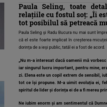
Paula Seling, toate detal
relațiile cu fostul soț: „Îi e
tot posibilul să petreacă 
Paula Seling și Radu Bucura nu mai sunt împre
că el este foarte implicat în creșterea micuțe
dorința de a ieși public, tatăl ei a fost de acord.
„Nu m-a interesat dacă oamenii mă vorbesc sa
iar singurul lucru important, pentru mine, era
zi. Elena este un copil extrem de sensibil, iu
tot ce își propune. M-a uimit evoluția ei, fel
spiritul de lider și dorința ei de a fi mereu pr
Ne iubim enorm și am sentimentul că Dumnez