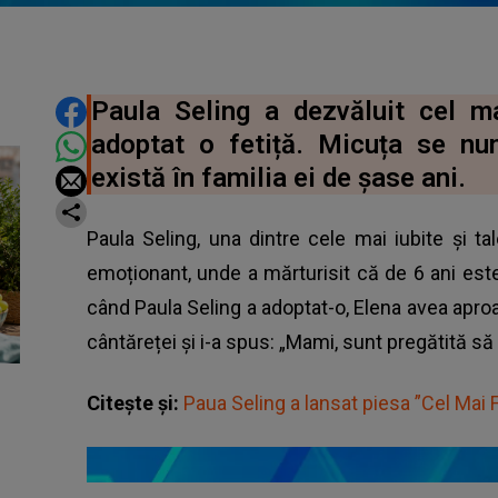
DISTRIBUIE ARTICOLUL
Paula Seling a dezvăluit cel m
adoptat o fetiță. Micuța se nu
există în familia ei de șase ani.
Paula Seling, una dintre cele mai iubite și tal
emoționant, unde a mărturisit că de 6 ani es
când Paula Seling a adoptat-o, Elena avea aproape
cântăreței și i-a spus: „Mami, sunt pregătită s
Citește și:
Paua Seling a lansat piesa ”Cel Mai