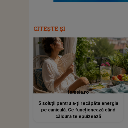
CITEȘTE ȘI
femeia.ro
5 soluții pentru a-ți recăpăta energia
pe caniculă. Ce funcționează când
căldura te epuizează