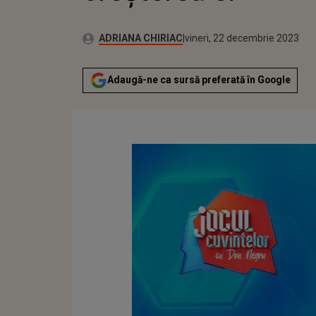
Publicat:
Autor:
joi, 22 decembrie 2022
Actualizat:
ADRIANA CHIRIAC
vineri, 22 decembrie 2023
Adaugă-ne ca sursă preferată în Google