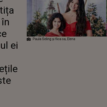
-O ÎN URMĂ CU
tița
N CE RELAȚII
 FOSTUL EI SOȚ:
TE
 în
LĂRILE DIN
 NOASTRE,
ce
I ESTE FOARTE
T ÎN
Paula Seling și fiica sa, Elena
EA EI”
ul ei
ețile
ste