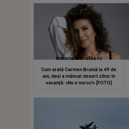
tvmania.libertatea.ro
Cum arată Carmen Brumă la 49 de
ani, deși a mâncat desert zilnic în
vacanță: «Nu e noroc!» [FOTO]