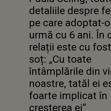
ADOPTAT
detaliile despre fe
6 ANI. Î
ESTE CU
„CU TOA
pe care adoptat-o
ÎNTÂMP
VIEȚILE
urmă cu 6 ani. În 
TATĂL E
IMPLICA
CREȘTER
relații este cu fost
soț: „Cu toate
întâmplările din vi
noastre, tatăl ei e
foarte implicat în
creșterea ei”