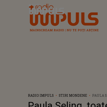
Radio Impuls
RADIO IMPULS
STIRI MONDENE
PAULA S
DETALII
Paula Seling, toat
FETIȚA 