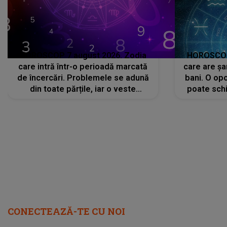
HOROSCOP 7 august 2026. Zodia
HOROSCOP 
care intră într-o perioadă marcată
care are șa
de încercări. Problemele se adună
bani. O opo
din toate părțile, iar o veste
poate schi
neașteptată îi dă planurile peste
la
cap
CONECTEAZĂ-TE CU NOI