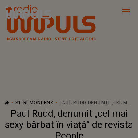
Radio Impuls
STIRI MONDENE
PAUL RUDD, DENUMIT „CEL MAI
SEXY BĂRBAT ÎN VIAŢĂ” DE
Paul Rudd, denumit „cel mai
REVISTA PEOPLE
sexy bărbat în viaţă” de revista
People