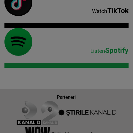
TikTok
Watch
Spotify
Listen
Parteneri: