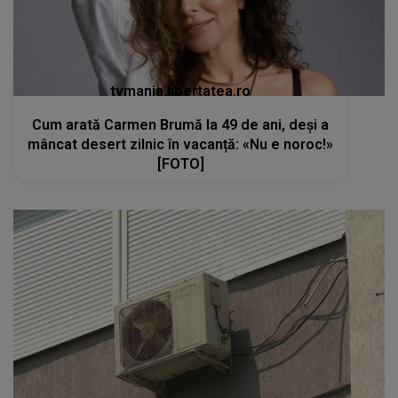
tvmania.libertatea.ro
Cum arată Carmen Brumă la 49 de ani, deși a
mâncat desert zilnic în vacanță: «Nu e noroc!»
[FOTO]