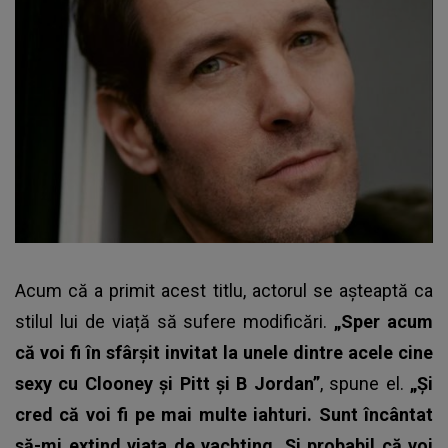
Acum că a primit acest titlu, actorul se așteaptă ca
stilul lui de viață să sufere modificări.
„Sper acum
că voi fi în sfârșit invitat la unele dintre acele cine
sexy cu Clooney și Pitt și B Jordan”
, spune el.
„Și
cred că voi fi pe mai multe iahturi. Sunt încântat
să-mi extind viața de yachting. Și probabil că voi