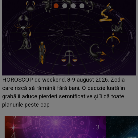
Emanuel a ținut ACEST DETALIU ASCUNS până
acum! În fața Alexandrei, concurentul din Casa Iubirii
face o MĂRTURISIRE NEAȘTEPTATĂ despre mama
sa: "I-am spus și ei în față, eu nu te iubesc pentru
că..."