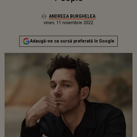
Autor:
ANDREEA BURGHELEA
Publicat:
joi, 11 noiembrie 2021
Actualizat:
vineri, 11 noiembrie 2022
Adaugă-ne ca sursă preferată în Google