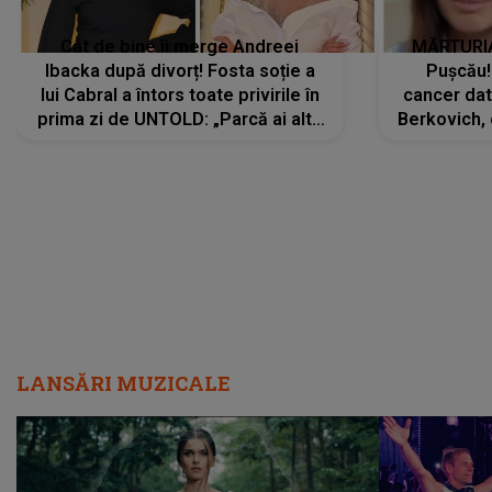
Cât de bine îi merge Andreei
MĂRTURIA
Ibacka după divorț! Fosta soție a
Pușcău!
lui Cabral a întors toate privirile în
cancer dato
prima zi de UNTOLD: „Parcă ai altă
Berkovich, 
strălucire, emani putere,
accident ru
încredere, siguranță...”
Dacă nu 
LANSĂRI MUZICALE