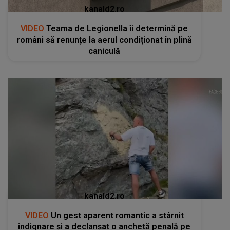
kanald2.ro
VIDEO
Teama de Legionella îi determină pe
români să renunțe la aerul condiționat în plină
caniculă
kanald2.ro
VIDEO
Un gest aparent romantic a stârnit
indignare și a declanșat o anchetă penală pe