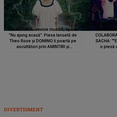
Când DORUL devine muzică, apare
Armin 
"Nu ajung acasă". Piesa lansată de
COLABORAR
Theo Rose și DOMINO îi poartă pe
SACHA: ""E
ascultători prin AMINTIRI și
o piesă 
REGĂSIRI, iar drumul emoțiilor
imediat pre
trece prin sufletul publicului:
cu mine șt
"Pentru toți cei care au plecat
păstrăm do
departe ca să le fie mai bine"
DIVERTISMENT