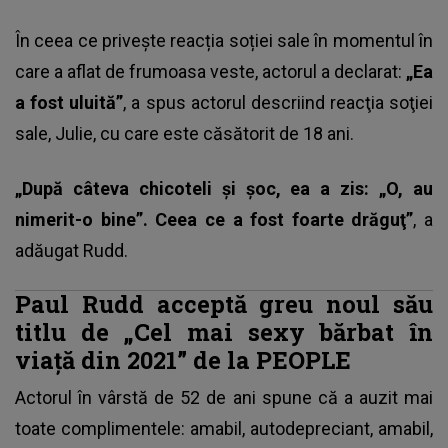
În ceea ce privește reacția soției sale în momentul în
care a aflat de frumoasa veste, actorul a declarat:
„Ea
a fost uluită”
, a spus actorul descriind reacţia soţiei
sale, Julie, cu care este căsătorit de 18 ani.
„După câteva chicoteli şi şoc, ea a zis: „O, au
nimerit-o bine”. Ceea ce a fost foarte drăguţ”
, a
adăugat Rudd.
Paul Rudd acceptă greu noul său
titlu de „Cel mai sexy bărbat în
viață din 2021” de la PEOPLE
Actorul în vârstă de 52 de ani spune că a auzit mai
toate complimentele: amabil, autodepreciant, amabil,