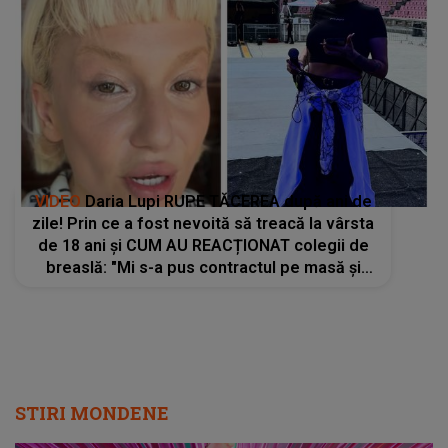
VIDEO
Daria Lupi RUPE TĂCEREA după ani de
zile! Prin ce a fost nevoită să treacă la vârsta
de 18 ani și CUM AU REACȚIONAT colegii de
breaslă: "Mi s-a pus contractul pe masă și
știți ce mi s-a spus? «Ești dispusă să te..."
STIRI MONDENE